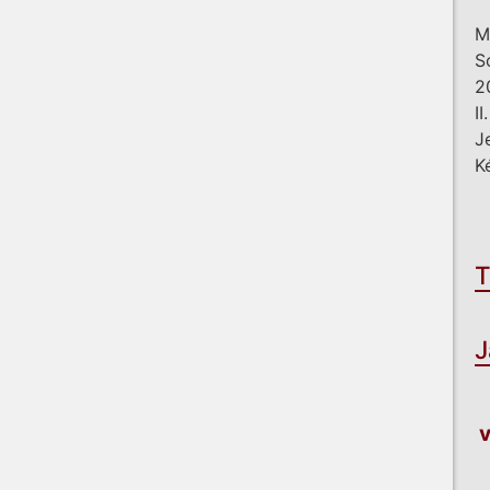
M
S
2
I
J
K
T
J
v