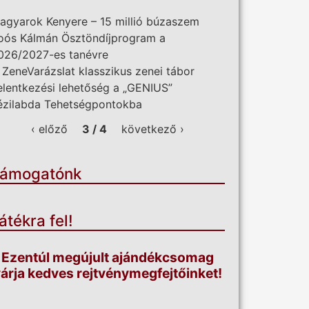
agyarok Kenyere – 15 millió búzaszem
oós Kálmán Ösztöndíjprogram a
026/2027-es tanévre
I. ZeneVarázslat klasszikus zenei tábor
elentkezési lehetőség a „GENIUS”
ézilabda Tehetségpontokba
‹ előző
3 / 4
következő ›
ámogatónk
átékra fel!
Ezentúl megújult ajándékcsomag
árja kedves rejtvénymegfejtőinket!