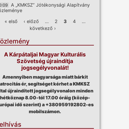
A „KMKSZ” Jótékonysági Alapítvány
0:09
özleménye
ldalak
« első
‹ előző
…
2
3
4
…
következő ›
özlemény
A Kárpátaljai Magyar Kulturális
Szövetség újraindítja
jogsegélyvonalát!
Amennyiben magyarsága miatt bárkit
atrocitás ér, segítséget kérhet a KMKSZ
ltal újraindított jogsegélyvonalon minden
hétköznap 8.00-tól 17.00 óráig (közép-
urópai idő szerint) a +380959192802-es
mobilszámon.
elhívás