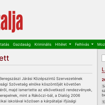
tatás
Gazdaság
Kriminális
Hitélet
Felhívás
Moz
ett
K
K
L
Beregszászi Járási Középszintű Szervezetének
2
fjúsági Szövetség elnöke köszöntőjét követően
1
éről, majd ismertette az elkövetkező rendezvények,
s
b
erepelnek, mint a Rákóczi-bál, a Dialóg 2006
ai iskolával közösen a kárpátaljai ifjúsági
1