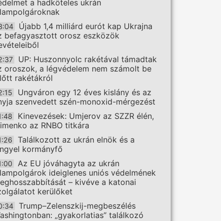
édelmet a hadköteles ukrán
llampolgároknak
Újabb 1,4 milliárd eurót kap Ukrajna
3:04
z befagyasztott orosz eszközök
evételeiből
UP: Huszonnyolc rakétával támadtak
2:37
z oroszok, a légvédelem nem számolt be
előtt rakétákról
Ungváron egy 12 éves kislány és az
2:15
nyja szenvedett szén-monoxid-mérgezést
Kinevezések: Umjerov az SZZR élén,
1:48
limenko az RNBO titkára
Találkozott az ukrán elnök és a
1:26
engyel kormányfő
Az EU jóváhagyta az ukrán
1:00
llampolgárok ideiglenes uniós védelmének
eghosszabbítását – kivéve a katonai
zolgálatot kerülőket
Trump–Zelenszkij-megbeszélés
0:34
ashingtonban: „gyakorlatias” találkozó