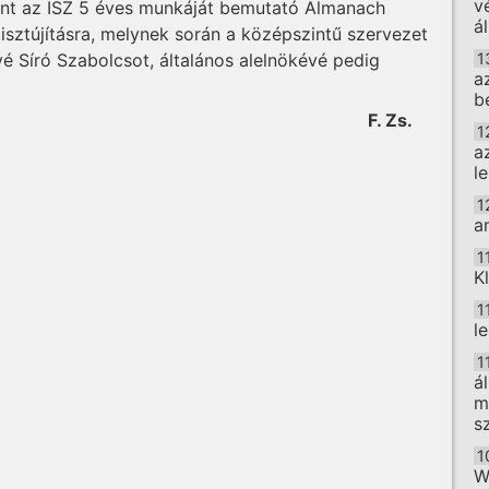
v
mint az ISZ 5 éves munkáját bemutató Almanach
á
tisztújításra, melynek során a középszintű szervezet
é Síró Szabolcsot, általános alelnökévé pedig
1
a
b
F. Zs.
1
a
l
1
a
1
K
1
l
1
á
m
s
1
W