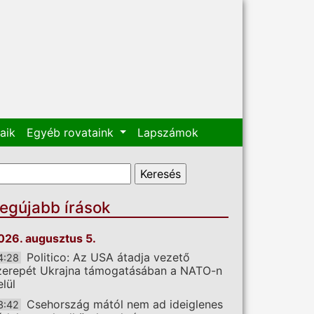
aik
Egyéb rovataink
Lapszámok
eresés űrlap
eresés
egújabb írások
026. augusztus 5.
Politico: Az USA átadja vezető
4:28
zerepét Ukrajna támogatásában a NATO-n
elül
Csehország mától nem ad ideiglenes
3:42