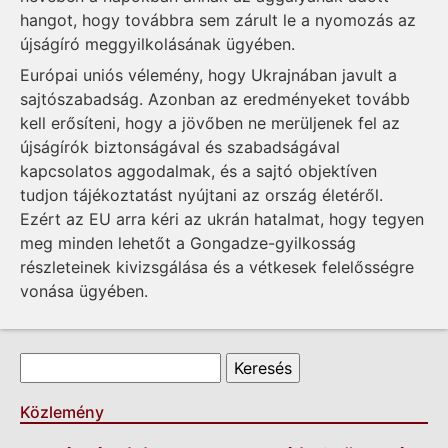
hangot, hogy továbbra sem zárult le a nyomozás az
újságíró meggyilkolásának ügyében.
Európai uniós vélemény, hogy Ukrajnában javult a
sajtószabadság. Azonban az eredményeket tovább
kell erősíteni, hogy a jövőben ne merüljenek fel az
újságírók biztonságával és szabadságával
kapcsolatos aggodalmak, és a sajtó objektíven
tudjon tájékoztatást nyújtani az ország életéről.
Ezért az EU arra kéri az ukrán hatalmat, hogy tegyen
meg minden lehetőt a Gongadze-gyilkosság
részleteinek kivizsgálása és a vétkesek felelősségre
vonása ügyében.
Keresés űrlap
Keresés
Közlemény