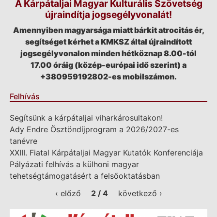
A Kárpátaljai Magyar Kulturális Szövetség
újraindítja jogsegélyvonalát!
Amennyiben magyarsága miatt bárkit atrocitás ér,
segítséget kérhet a KMKSZ által újraindított
jogsegélyvonalon minden hétköznap 8.00-tól
17.00 óráig (közép-európai idő szerint) a
+380959192802-es mobilszámon.
Felhívás
Segítsünk a kárpátaljai viharkárosultakon!
Ady Endre Ösztöndíjprogram a 2026/2027-es
tanévre
XXIII. Fiatal Kárpátaljai Magyar Kutatók Konferenciája
Pályázati felhívás a külhoni magyar
tehetségtámogatásért a felsőoktatásban
‹ előző
2 / 4
következő ›