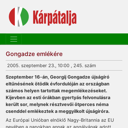
Gongadze emlékére
2005. szeptember 23., 10:00 , 245. szám
Szeptember 16-án, Georgij Gongadze újságíró
eltűnésének ötödik évfordulóján az országban
számos helyen tartottak megemlékezéseket.
Kijevben az esti órákban gyertyás felvonulásra
került sor, melynek résztvevői ötperces néma
csenddel emlékeztek a meggyilkolt újságíróra.
Az Európai Unióban elnöklő Nagy-Britannia az EU
nevében a napokban annak az aggályának adott