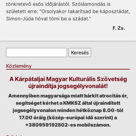
tönkretevő esős időjárástól. Szólásmondás is
született erre: "Orsolyakor takarítsad be káposztádat,
Simon-Júda hóval tömi be a szádat."
F. Zs.
Keresés űrlap
Keresés
Közlemény
A Kárpátaljai Magyar Kulturális Szövetség
újraindítja jogsegélyvonalát!
Amennyiben magyarsága miatt bárkit atrocitás ér,
segítséget kérhet a KMKSZ által újraindított
jogsegélyvonalon minden hétköznap 8.00-tól
17.00 óráig (közép-európai idő szerint) a
+380959192802-es mobilszámon.