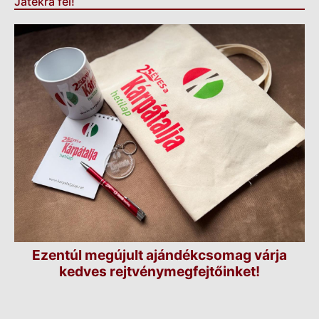
Játékra fel!
Ezentúl megújult ajándékcsomag várja
kedves rejtvénymegfejtőinket!