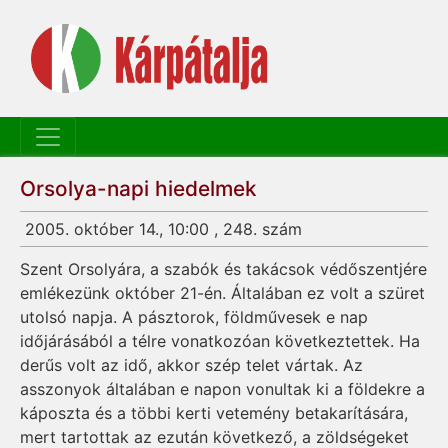
Orsolya-napi hiedelmek
2005. október 14., 10:00 , 248. szám
Szent Orsolyára, a szabók és takácsok védőszentjére
emlékezünk október 21-én. Általában ez volt a szüret
utolsó napja. A pásztorok, földművesek e nap
időjárásából a télre vonatkozóan következtettek. Ha
derűs volt az idő, akkor szép telet vártak. Az
asszonyok általában e napon vonultak ki a földekre a
káposzta és a többi kerti vetemény betakarítására,
mert tartottak az ezután következő, a zöldségeket