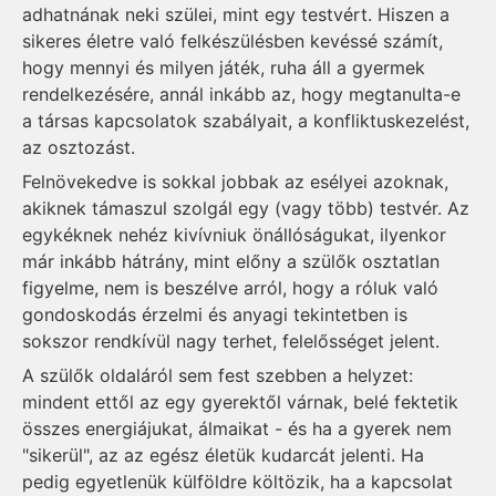
adhatnának neki szülei, mint egy testvért. Hiszen a
sikeres életre való felkészülésben kevéssé számít,
hogy mennyi és milyen játék, ruha áll a gyermek
rendelkezésére, annál inkább az, hogy megtanulta-e
a társas kapcsolatok szabályait, a konfliktuskezelést,
az osztozást.
Felnövekedve is sokkal jobbak az esélyei azoknak,
akiknek támaszul szolgál egy (vagy több) testvér. Az
egykéknek nehéz kivívniuk önállóságukat, ilyenkor
már inkább hátrány, mint előny a szülők osztatlan
figyelme, nem is beszélve arról, hogy a róluk való
gondoskodás érzelmi és anyagi tekintetben is
sokszor rendkívül nagy terhet, felelősséget jelent.
A szülők oldaláról sem fest szebben a helyzet:
mindent ettől az egy gyerektől várnak, belé fektetik
összes energiájukat, álmaikat - és ha a gyerek nem
"sikerül", az az egész életük kudarcát jelenti. Ha
pedig egyetlenük külföldre költözik, ha a kapcsolat