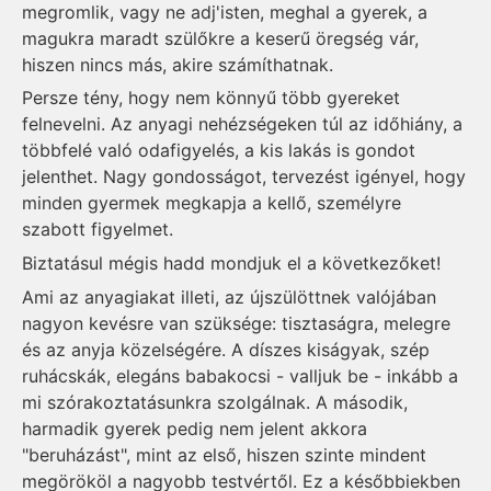
megromlik, vagy ne adj'isten, meghal a gyerek, a
magukra maradt szülőkre a keserű öregség vár,
hiszen nincs más, akire számíthatnak.
Persze tény, hogy nem könnyű több gyereket
felnevelni. Az anyagi nehézségeken túl az időhiány, a
többfelé való odafigyelés, a kis lakás is gondot
jelenthet. Nagy gondosságot, tervezést igényel, hogy
minden gyermek megkapja a kellő, személyre
szabott figyelmet.
Biztatásul mégis hadd mondjuk el a következőket!
Ami az anyagiakat illeti, az újszülöttnek valójában
nagyon kevésre van szüksége: tisztaságra, melegre
és az anyja közelségére. A díszes kiságyak, szép
ruhácskák, elegáns babakocsi - valljuk be - inkább a
mi szórakoztatásunkra szolgálnak. A második,
harmadik gyerek pedig nem jelent akkora
"beruházást", mint az első, hiszen szinte mindent
megörököl a nagyobb testvértől. Ez a későbbiekben