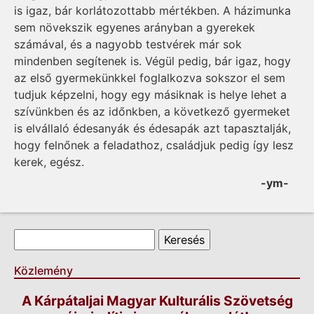
is igaz, bár korlátozottabb mértékben. A házimunka
sem növekszik egyenes arányban a gyerekek
számával, és a nagyobb testvérek már sok
mindenben segítenek is. Végül pedig, bár igaz, hogy
az első gyermekünkkel foglalkozva sokszor el sem
tudjuk képzelni, hogy egy másiknak is helye lehet a
szívünkben és az időnkben, a következő gyermeket
is elvállaló édesanyák és édesapák azt tapasztalják,
hogy felnőnek a feladathoz, családjuk pedig így lesz
kerek, egész.
-ym-
Keresés űrlap
Keresés
Közlemény
A Kárpátaljai Magyar Kulturális Szövetség