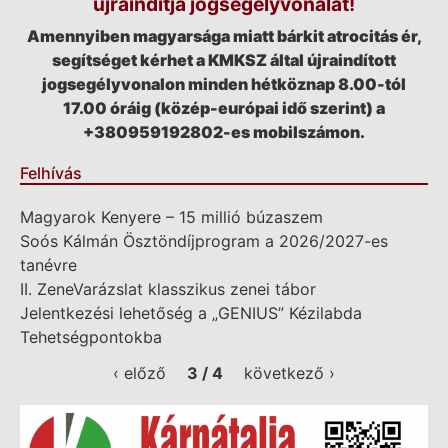
újraindítja jogsegélyvonalát!
Amennyiben magyarsága miatt bárkit atrocitás ér,
segítséget kérhet a KMKSZ által újraindított
jogsegélyvonalon minden hétköznap 8.00-tól
17.00 óráig (közép-európai idő szerint) a
+380959192802-es mobilszámon.
Felhívás
Magyarok Kenyere – 15 millió búzaszem
Soós Kálmán Ösztöndíjprogram a 2026/2027-es
tanévre
II. ZeneVarázslat klasszikus zenei tábor
Jelentkezési lehetőség a „GENIUS” Kézilabda
Tehetségpontokba
‹ előző
3 / 4
következő ›