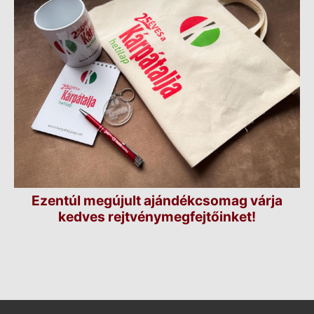
Ezentúl megújult ajándékcsomag várja
kedves rejtvénymegfejtőinket!