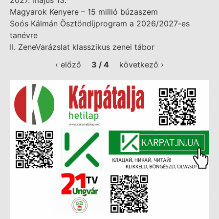
2027. május 13.
Magyarok Kenyere – 15 millió búzaszem
Soós Kálmán Ösztöndíjprogram a 2026/2027-es
tanévre
II. ZeneVarázslat klasszikus zenei tábor
‹ előző
3 / 4
következő ›