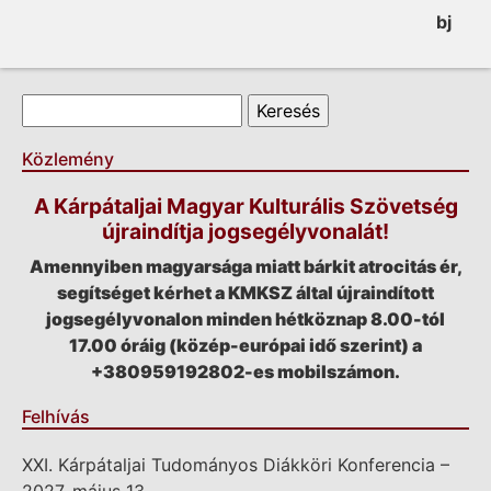
bj
Keresés űrlap
Keresés
Közlemény
A Kárpátaljai Magyar Kulturális Szövetség
újraindítja jogsegélyvonalát!
Amennyiben magyarsága miatt bárkit atrocitás ér,
segítséget kérhet a KMKSZ által újraindított
jogsegélyvonalon minden hétköznap 8.00-tól
17.00 óráig (közép-európai idő szerint) a
+380959192802-es mobilszámon.
Felhívás
XXI. Kárpátaljai Tudományos Diákköri Konferencia –