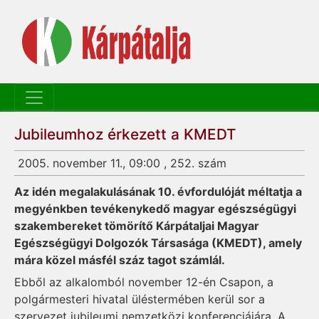
Jubileumhoz érkezett a KMEDT
2005. november 11., 09:00 , 252. szám
Az idén megalakulásának 10. évfordulóját méltatja a
megyénkben tevékenykedő magyar egészségügyi
szakembereket tömörítő Kárpátaljai Magyar
Egészségügyi Dolgozók Társasága (KMEDT), amely
mára közel másfél száz tagot számlál.
Ebből az alkalomból november 12-én Csapon, a
polgármesteri hivatal üléstermében kerül sor a
szervezet jubileumi nemzetközi konferenciájára. A