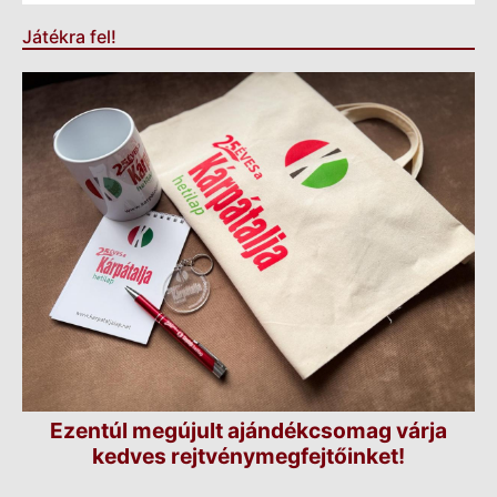
Játékra fel!
Ezentúl megújult ajándékcsomag várja
kedves rejtvénymegfejtőinket!