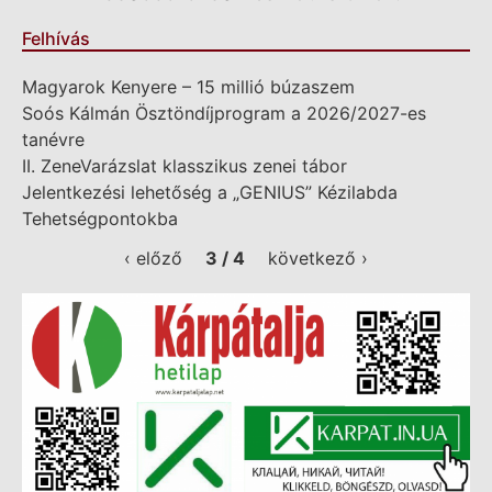
Felhívás
Magyarok Kenyere – 15 millió búzaszem
Soós Kálmán Ösztöndíjprogram a 2026/2027-es
tanévre
II. ZeneVarázslat klasszikus zenei tábor
Jelentkezési lehetőség a „GENIUS” Kézilabda
Tehetségpontokba
‹ előző
3 / 4
következő ›