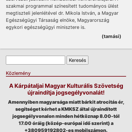
szakmai programmal színesített tudományos ülést
megtiszteli jelenlétével dr. Mikola István, a Magyar
Egészségügyi Társaság elnöke, Magyarország
egykori egészségügyi minisztere is.
(tamási)
Keresés űrlap
Keresés
Közlemény
A Kárpátaljai Magyar Kulturális Szövetség
újraindítja jogsegélyvonalát!
Amennyiben magyarsága miatt bárkit atrocitás ér,
segítséget kérhet a KMKSZ által újraindított
jogsegélyvonalon minden hétköznap 8.00-tól
17.00 óráig (közép-európai idő szerint) a
+380959192802-es mobilszámon.