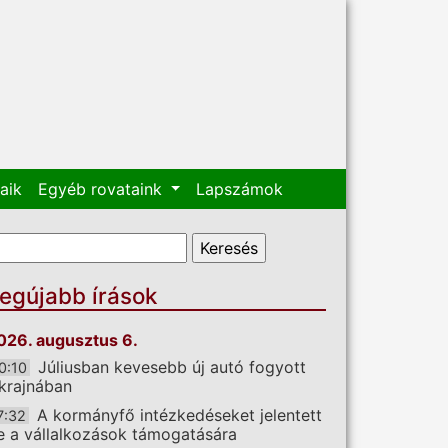
aik
Egyéb rovataink
Lapszámok
eresés űrlap
eresés
egújabb írások
026. augusztus 6.
Júliusban kevesebb új autó fogyott
0:10
krajnában
A kormányfő intézkedéseket jelentett
7:32
e a vállalkozások támogatására