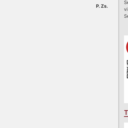
S
P. Zs.
v
S
T