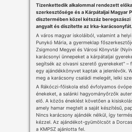
Tizenkettedik alkalommal rendezett elők
szerkesztősége és a Kárpátaljai Magyar 
dísztermében közel kétszáz beregszászi 
angyalt és díszítette az Irka-karácsonyfát
A város magyar iskoláiból, valamint a helyi
Punykó Mária, a gyermeklap főszerkesztője
Zsigmond Megyei és Városi Könyvtár (Nyír
karácsonyi ünnepeket a kárpátaljai gyerek
segítsék az olvasni szerető gyerekeket" –
egy ajándékkönyvet kaptak a jelenlévők. W
meg a karácsony családi melegét, lelki sze
A Rákóczi-főiskola első évfolyamos óvópe
énekeket, a salánki hagyományőrzők autent
elő. A közös éneklést követően a kisiskolá
amely hamar megtelt a saját készítésű, pap
Nincs karácsony ajándék nélkül, így term
kézzel. Az ajándékot-gyümölcsöt a Dorcas
a KMPSZ ajánlotta fel.