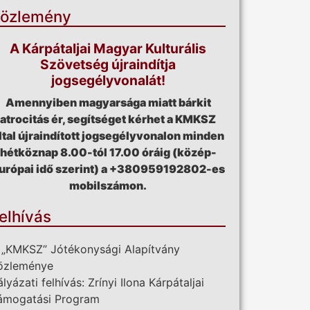
özlemény
A Kárpátaljai Magyar Kulturális
Szövetség újraindítja
jogsegélyvonalát!
Amennyiben magyarsága miatt bárkit
atrocitás ér, segítséget kérhet a KMKSZ
ltal újraindított jogsegélyvonalon minden
hétköznap 8.00-tól 17.00 óráig (közép-
urópai idő szerint) a +380959192802-es
mobilszámon.
elhívás
 „KMKSZ” Jótékonysági Alapítvány
özleménye
ályázati felhívás: Zrínyi Ilona Kárpátaljai
ámogatási Program