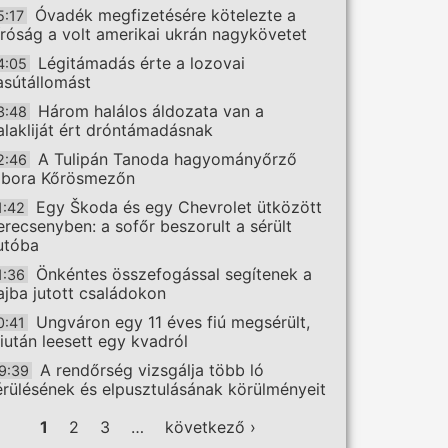
Óvadék megfizetésére kötelezte a
5:17
íróság a volt amerikai ukrán nagykövetet
Légitámadás érte a lozovai
4:05
asútállomást
Három halálos áldozata van a
3:48
alakliját ért dróntámadásnak
A Tulipán Tanoda hagyományőrző
2:46
ábora Kőrösmezőn
Egy Škoda és egy Chevrolet ütközött
1:42
erecsenyben: a sofőr beszorult a sérült
utóba
Önkéntes összefogással segítenek a
1:36
ajba jutott családokon
Ungváron egy 11 éves fiú megsérült,
0:41
iután leesett egy kvadról
A rendőrség vizsgálja több ló
9:39
érülésének és elpusztulásának körülményeit
ldalak
1
2
3
…
következő ›