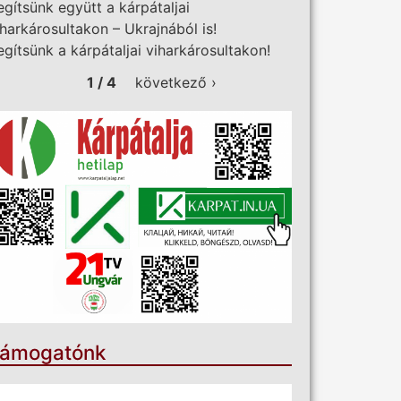
egítsünk együtt a kárpátaljai
iharkárosultakon – Ukrajnából is!
egítsünk a kárpátaljai viharkárosultakon!
1 / 4
következő ›
ámogatónk