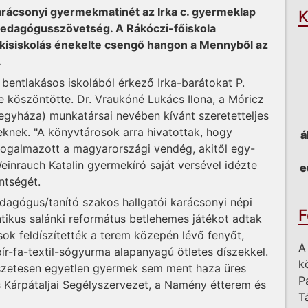
arácsonyi gyermekmatinét az Irka c. gyermeklap
K
Pedagógusszövetség. A Rákóczi-főiskola
kisiskolás énekelte csengő hangon a Mennyből az
.
 bentlakásos iskolából érkező Irka-barátokat P.
 köszöntötte. Dr. Vraukóné Lukács Ilona, a Móricz
egyháza) munkatársai nevében kívánt szeretetteljes
eknek. "A könyvtárosok arra hivatottak, hogy
á
 fogalmazott a magyarországi vendég, akitől egy-
einrauch Katalin gyermekíró saját versével idézte
e
ntségét.
dagógus/tanító szakos hallgatói karácsonyi népi
F
ikus salánki református betlehemes játékot adtak
sok feldíszítették a terem közepén lévő fenyőt,
A
ír-fa-textil-sógyurma alapanyagú ötletes díszekkel.
k
észetesen egyetlen gyermek sem ment haza üres
P
 Kárpátaljai Segélyszervezet, a Namény étterem és
T