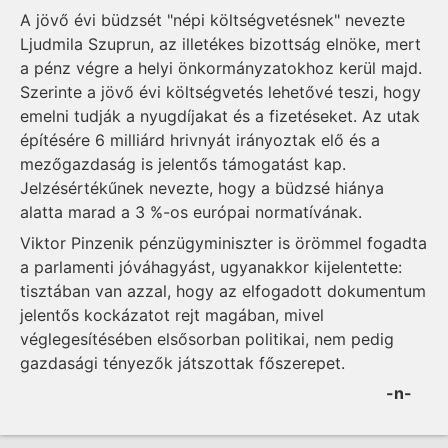
A jövő évi büdzsét "népi költségvetésnek" nevezte
Ljudmila Szuprun, az illetékes bizottság elnöke, mert
a pénz végre a helyi önkormányzatokhoz kerül majd.
Szerinte a jövő évi költségvetés lehetővé teszi, hogy
emelni tudják a nyugdíjakat és a fizetéseket. Az utak
építésére 6 milliárd hrivnyát irányoztak elő és a
mezőgazdaság is jelentős támogatást kap.
Jelzésértékűnek nevezte, hogy a büdzsé hiánya
alatta marad a 3 %-os európai normatívának.
Viktor Pinzenik pénzügyminiszter is örömmel fogadta
a parlamenti jóváhagyást, ugyanakkor kijelentette:
tisztában van azzal, hogy az elfogadott dokumentum
jelentős kockázatot rejt magában, mivel
véglegesítésében elsősorban politikai, nem pedig
gazdasági tényezők játszottak főszerepet.
-n-