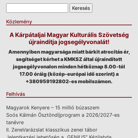
Keresés űrlap
Keresés
Közlemény
A Kárpátaljai Magyar Kulturális Szövetség
újraindítja jogsegélyvonalát!
Amennyiben magyarsága miatt bárkit atrocitás ér,
segítséget kérhet a KMKSZ által újraindított
jogsegélyvonalon minden hétköznap 8.00-tól
17.00 óráig (közép-európai idő szerint) a
+380959192802-es mobilszámon.
Felhívás
Magyarok Kenyere – 15 millió búzaszem
Soós Kálmán Ösztöndíjprogram a 2026/2027-es
tanévre
II. ZeneVarázslat klasszikus zenei tábor
Jelentkezési lehetőség a „GENIUS” Kézilabda