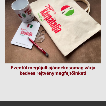
Ezentúl megújult ajándékcsomag várja
kedves rejtvénymegfejtőinket!