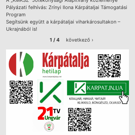
A „KMKSZ” Jótékonysági Alapítvány közleménye
Pályázati felhívás: Zrínyi Ilona Kárpátaljai Támogatási
Program
Segítsünk együtt a kárpátaljai viharkárosultakon –
Ukrajnából is!
1 / 4
következő ›