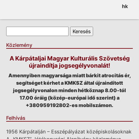
hk
Keresés űrlap
Keresés
Közlemény
A Kárpátaljai Magyar Kulturális Szövetség
újraindítja jogsegélyvonalát!
Amennyiben magyarsága miatt bárkit atrocitás ér,
segítséget kérhet a KMKSZ által újraindított
jogsegélyvonalon minden hétköznap 8.00-tól
17.00 óráig (közép-európai idő szerint) a
+380959192802-es mobilszámon.
Felhívás
1956 Kárpátalján – Esszépályázat középiskolásoknak