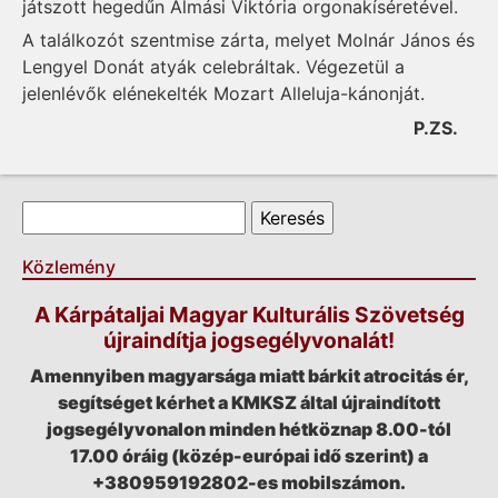
játszott hegedűn Almási Viktória orgonakíséretével.
A találkozót szentmise zárta, melyet Molnár János és
Lengyel Donát atyák celebráltak. Végezetül a
jelenlévők elénekelték Mozart Alleluja-kánonját.
P.ZS.
Keresés űrlap
Keresés
Közlemény
A Kárpátaljai Magyar Kulturális Szövetség
újraindítja jogsegélyvonalát!
Amennyiben magyarsága miatt bárkit atrocitás ér,
segítséget kérhet a KMKSZ által újraindított
jogsegélyvonalon minden hétköznap 8.00-tól
17.00 óráig (közép-európai idő szerint) a
+380959192802-es mobilszámon.