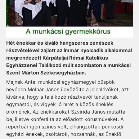
Hét énekkar és kiváló hangszeres zenészek
részvételével zajlott az immár nyolcadik alkalommal
megrendezett Kárpátaljai Római Katolikus
Egyházzenei Találkozó múlt szombaton a munkácsi
Szent Márton Székesegyházban.
Majnek Antal munkácsi egyházmegyei püspök
nevében Molnár János üdvözölte a jelenlévőket, azt
kívánva, hogy a találkozó résztvevői tanuljanak
egymástól, és vigyék jó hírét a közös éneklés
örömének. Az énekkarokat Szvirida János mutatta
be, illetve konferálta az előadott kórusműveket. A
repertoár igen színes volt, elhangzottak pünkösdi
egyházi énekek, zsoltárok, hozsannák, az Éneklő