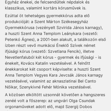
Egyház énekei, de felcsendültek népdalok és
klasszikus, valamint kortárs kórusművek is.
Ezúttal öt tehetséges gyermekkórus adta elő
produkcióját: a Szent Márton Székesegyház
Gyermekkórusa (vezényelt Szvirida János karnagy),
a huszti Szent Anna Templom Leánykara (vezető:
Petenkó Ágnes), a 2001-ben alakult, a találkozón első
ízben részt vevő munkácsi Éneklő Szívek német
ifjúsági kórus (vezető: Szvetlana Fencik), illetve
Nevetlenfaluból két kórus - gyermek és ifjúsági - is
énekelt, Kovács Katalin vezetésével. A felnőtt
énekkarokat két csoport képviselte: a huszti Szent
Anna Templom Vegyes Kara Jevcsák János karnagy
vezetésével, valamint az aknaszlatinai Bel Canto
Nőikar, Szenykivné Fehér Mónika vezetésével.
A közösen elköltött uzsonnát követően a hangszeres
zenéé volt a főszerep: az ungvári Olga Csundak
orgonaműveket adott elő, majd Szergij Dobos