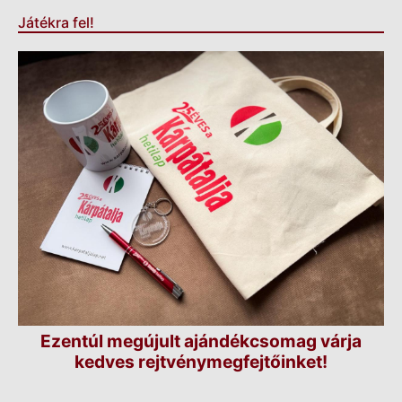
Játékra fel!
Ezentúl megújult ajándékcsomag várja
kedves rejtvénymegfejtőinket!