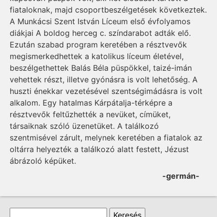
fiataloknak, majd csoportbeszélgetések következtek.
A Munkácsi Szent István Líceum első évfolyamos
diákjai A boldog herceg c. színdarabot adták elő.
Ezután szabad program keretében a résztvevők
megismerkedhettek a katolikus líceum életével,
beszélgethettek Balás Béla püspökkel, taizé-imán
vehettek részt, illetve gyónásra is volt lehetőség. A
huszti énekkar vezetésével szentségimádásra is volt
alkalom. Egy hatalmas Kárpátalja-térképre a
résztvevők feltűzhették a nevüket, címüket,
társaiknak szóló üzenetüket. A találkozó
szentmisével zárult, melynek keretében a fiatalok az
oltárra helyezték a találkozó alatt festett, Jézust
ábrázoló képüket.
-germán-
Keresés űrlap
Keresés