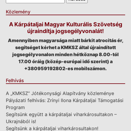
Közlemény
A Kárpátaljai Magyar Kulturális Szövetség
újraindítja jogsegélyvonalát!
Amennyiben magyarsága miatt bárkit atrocitás ér,
segítséget kérhet a KMKSZ által újraindított
jogsegélyvonalon minden hétköznap 8.00-tól
17.00 óráig (közép-európai idő szerint) a
+380959192802-es mobilszámon.
Felhívás
A „KMKSZ” Jótékonysági Alapítvány közleménye
Pályázati felhívás: Zrínyi Ilona Kárpátaljai Támogatási
Program
Segítsünk együtt a kárpátaljai viharkárosultakon –
Ukrajnából is!
Segítsünk a kárpátaljai viharkárosultakon!