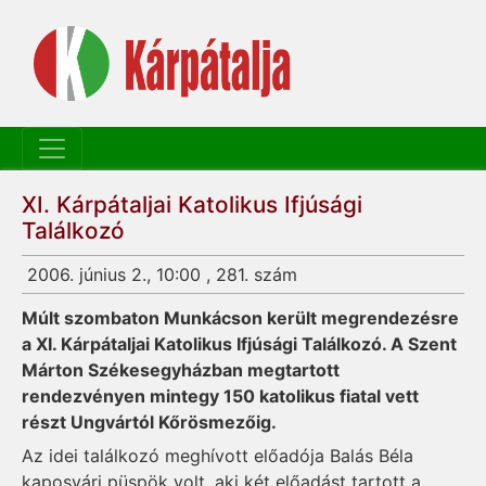
XI. Kárpátaljai Katolikus Ifjúsági
Találkozó
2006. június 2., 10:00 , 281. szám
Múlt szombaton Munkácson került megrendezésre
a XI. Kárpátaljai Katolikus Ifjúsági Találkozó. A Szent
Márton Székesegyházban megtartott
rendezvényen mintegy 150 katolikus fiatal vett
részt Ungvártól Kőrösmezőig.
Az idei találkozó meghívott előadója Balás Béla
kaposvári püspök volt, aki két előadást tartott a