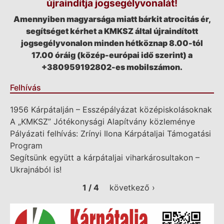
újraindítja jogsegélyvonalát!
Amennyiben magyarsága miatt bárkit atrocitás ér,
segítséget kérhet a KMKSZ által újraindított
jogsegélyvonalon minden hétköznap 8.00-tól
17.00 óráig (közép-európai idő szerint) a
+380959192802-es mobilszámon.
Felhívás
1956 Kárpátalján – Esszépályázat középiskolásoknak
A „KMKSZ” Jótékonysági Alapítvány közleménye
Pályázati felhívás: Zrínyi Ilona Kárpátaljai Támogatási
Program
Segítsünk együtt a kárpátaljai viharkárosultakon –
Ukrajnából is!
1 / 4
következő ›