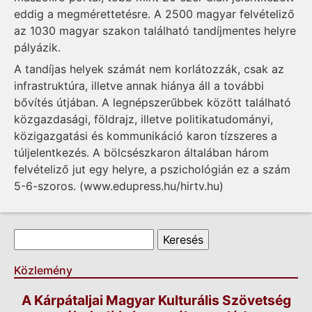
eddig a megmérettetésre. A 2500 magyar felvételiző
az 1030 magyar szakon található tandíjmentes helyre
pályázik.
A tandíjas helyek számát nem korlátozzák, csak az
infrastruktúra, illetve annak hiánya áll a további
bővítés útjában. A legnépszerűbbek között található
közgazdasági, földrajz, illetve politikatudományi,
közigazgatási és kommunikáció karon tízszeres a
túljelentkezés. A bölcsészkaron általában három
felvételiző jut egy helyre, a pszichológián ez a szám
5-6-szoros. (www.edupress.hu/hirtv.hu)
Keresés űrlap
Keresés
Közlemény
A Kárpátaljai Magyar Kulturális Szövetség