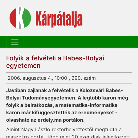
Folyik a felvételi a Babes-Bolyai
egyetemen
2006. augusztus 4., 10:00 , 290. szám
Javában zajlanak a felvételik a Kolozsvári Babes-
Bolyai Tudományegyetemen. A legtöbb karon még
folyik a beiratkozás, a matematika-informatika
karon már kifüggesztették az eredményeket -
olvasható az erdely.ma portálon.
Amint Nagy László rektorhelyettestől megtudta a
maszol.ro portál, több mint 20 ezer diák jelentkezett