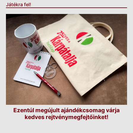
Játékra fel!
Ezentúl megújult ajándékcsomag várja
kedves rejtvénymegfejtőinket!