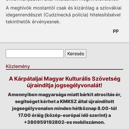
A meghívók mostantól csak és kizárólag a szlovákiai
idegenrendészet (Cudzinecká polícia) hitelesítésével
tekinthetők érvényesnek.
pp
Keresés űrlap
Keresés
Közlemény
A Kárpátaljai Magyar Kulturális Szövetség
újraindítja jogsegélyvonalát!
Amennyiben magyarsága miatt bárkit atrocitás ér,
segítséget kérhet a KMKSZ által újraindított
jogsegélyvonalon minden hétköznap 8.00-tól
17.00 óráig (közép-európai idő szerint) a
+380959192802-es mobilszámon.