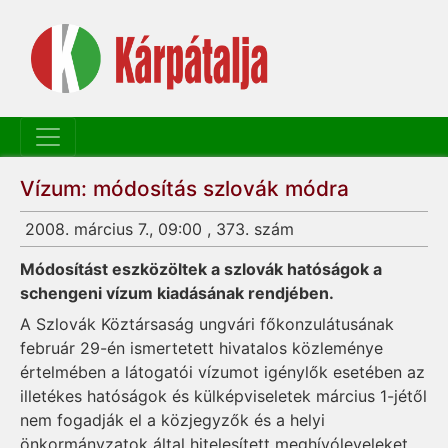
Vízum: módosítás szlovák módra
2008. március 7., 09:00 , 373. szám
Módosítást eszközöltek a szlovák hatóságok a
schengeni vízum kiadásának rendjében.
A Szlovák Köztársaság ungvári főkonzulátusának
február 29-én ismertetett hivatalos közleménye
értelmében a látogatói vízumot igénylők esetében az
illetékes hatóságok és külképviseletek március 1-jétől
nem fogadják el a közjegyzők és a helyi
önkormányzatok által hitelesített meghívóleveleket.