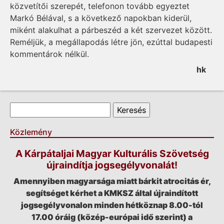
közvetítői szerepét, telefonon tovább egyeztet
Markó Bélával, s a következő napokban kiderül,
miként alakulhat a párbeszéd a két szervezet között.
Reméljük, a megállapodás létre jön, ezúttal budapesti
kommentárok nélkül.
hk
Keresés űrlap
Keresés
Közlemény
A Kárpátaljai Magyar Kulturális Szövetség
újraindítja jogsegélyvonalát!
Amennyiben magyarsága miatt bárkit atrocitás ér,
segítséget kérhet a KMKSZ által újraindított
jogsegélyvonalon minden hétköznap 8.00-tól
17.00 óráig (közép-európai idő szerint) a