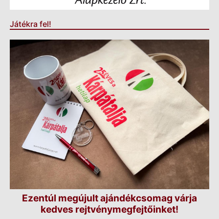
Játékra fel!
Ezentúl megújult ajándékcsomag várja
kedves rejtvénymegfejtőinket!