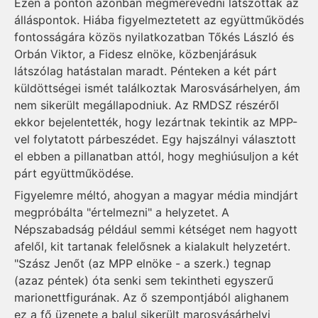
Ezen a ponton azonban megmerevedni látszottak az
álláspontok. Hiába figyelmeztetett az együttműködés
fontosságára közös nyilatkozatban Tőkés László és
Orbán Viktor, a Fidesz elnöke, közbenjárásuk
látszólag hatástalan maradt. Pénteken a két párt
küldöttségei ismét találkoztak Marosvásárhelyen, ám
nem sikerült megállapodniuk. Az RMDSZ részéről
ekkor bejelentették, hogy lezártnak tekintik az MPP-
vel folytatott párbeszédet. Egy hajszálnyi választott
el ebben a pillanatban attól, hogy meghiúsuljon a két
párt együttműködése.
Figyelemre méltó, ahogyan a magyar média mindjárt
megpróbálta "értelmezni" a helyzetet. A
Népszabadság például semmi kétséget nem hagyott
afelől, kit tartanak felelősnek a kialakult helyzetért.
"Szász Jenőt (az MPP elnöke - a szerk.) tegnap
(azaz péntek) óta senki sem tekintheti egyszerű
marionettfigurának. Az ő szempontjából alighanem
ez a fő üzenete a balul sikerült marosvásárhelyi