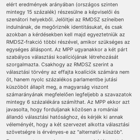
elért eredmények arányában (országos szinten
mintegy 15 százalék) részesülne a képviselői és
szenátori helyekből. Jelöltjei az RMDSZ színeiben
indulnának, de megőriznék identitásukat, és csak
azokban a kérdésekben kell majd egyeztetniük az
RMDSZ-frakció többi részével, amikor szükséges az
egységes álláspont. Az MPP ugyanakkor a két párt
szabályos választási koalíciójának létrehozását
szorgalmazta. Csakhogy az RMDSZ szerint a
választási törvény az effajta koalíciók számára nem
öt, hanem nyolc százalékos parlamentbe jutási
küszöböt állapít meg, a magyarság viszont
számarányának megfelelően legfeljebb a szavazatok
mintegy 6 százalékára számíthat. Az MPP ekkor azt
javasolta, hogy forduljanak közösen a romániai
állandó választási hatósághoz, és kérjék ki annak
véleményét, hogy a két szervezet alkotta választási
szövetségre is érvényes-e az "alternatív küszöb".