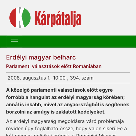
Erdélyi magyar belharc
Parlamenti választások előtt Romániában
2008. augusztus 1., 10:00 , 394. szám
A közelgő parlamenti választások előtt egyre
forróbb a hangulat az erdélyi magyarság körében;
annál is inkább, mivel az anyaországból is segítenek
borzolni az amúgy is zaklatott kedélyeket.
Az erdélyi magyarság megoldásra váró problémája
röviden úgy foglalható össze, hogy vajon sikerül-e a
két magyar politikai erőnek, a Romániai Magyar