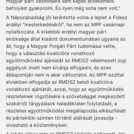
magyar párt vezetésére sem képes érzékelhető
befolyást gyakorolni. És ilyen még soha nem volt."
A Népszabadság jól lerántotta volna a leplet a Fidesz
erdélyi "mesterkedéséről", ha nem az MPP vasárnapi
nyilatkozata. A kisebbik erdélyi magyar párt
elnöksége által kiadott dokumentumában ugyanis az
áll, hogy a Magyar Polgári Párt tudomásul vette,
hogy a választási koalícióra vonatkozó
együttműködési ajánlatát az RMDSZ vélelmezett jogi
aggályok miatt nem kívánja elfogadni, és ezen
álláspontján nem is akar változtatni. Az MPP ezúttal
elviekben elfogadja az RMDSZ belső koalícióra
vonatkozó ajánlatát, azzal, hogy az együttműködés
részleteinek rögzítésére a szövetséggel megkezdett
szakértői tárgyalások haladéktalan folytatását, a
részletes együttműködési megállapodás elkészítését
és pártelnöki szinten történő aláírását javasolja -
olvasható a közleményben.