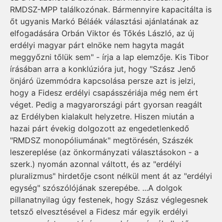
RMDSZ-MPP találkozónak. Bármennyire kapacitálta is
őt ugyanis Markó Béláék választási ajánlatának az
elfogadására Orbán Viktor és Tőkés László, az új
erdélyi magyar párt elnöke nem hagyta magát
meggyőzni tőlük sem" - írja a lap elemzője. Kis Tibor
írásában arra a konklúzióra jut, hogy "Szász Jenő
önjáró üzemmódra kapcsolása persze azt is jelzi,
hogy a Fidesz erdélyi csapásszériája még nem ért
véget. Pedig a magyarországi párt gyorsan reagált
az Erdélyben kialakult helyzetre. Hiszen miután a
hazai párt évekig dolgozott az engedetlenkedő
"RMDSZ monopóliumának" megtörésén, Szászék
leszereplése (az önkormányzati választásokon - a
szerk.) nyomán azonnal váltott, és az "erdélyi
pluralizmus" hirdetője csont nélkül ment át az "erdélyi
egység" szószólójának szerepébe. ...A dolgok
pillanatnyilag úgy festenek, hogy Szász véglegesnek
tetsző elvesztésével a Fidesz már egyik erdélyi