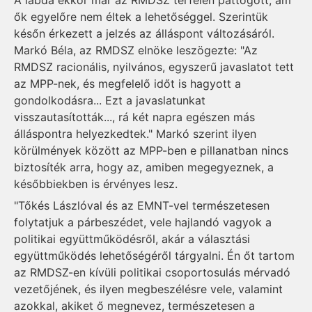
A labda ekkor már az RMDSZ térfelén pattogott, ám
ők egyelőre nem éltek a lehetőséggel. Szerintük
későn érkezett a jelzés az álláspont változásáról.
Markó Béla, az RMDSZ elnöke leszögezte: "Az
RMDSZ racionális, nyilvános, egyszerű javaslatot tett
az MPP-nek, és megfelelő időt is hagyott a
gondolkodásra... Ezt a javaslatunkat
visszautasították..., rá két napra egészen más
álláspontra helyezkedtek." Markó szerint ilyen
körülmények között az MPP-ben e pillanatban nincs
biztosíték arra, hogy az, amiben megegyeznek, a
későbbiekben is érvényes lesz.
"Tőkés Lászlóval és az EMNT-vel természetesen
folytatjuk a párbeszédet, vele hajlandó vagyok a
politikai együttműködésről, akár a választási
együttműködés lehetőségéről tárgyalni. Én őt tartom
az RMDSZ-en kívüli politikai csoportosulás mérvadó
vezetőjének, és ilyen megbeszélésre vele, valamint
azokkal, akiket ő megnevez, természetesen a