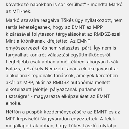
következő napokban is sor kerülhet" - mondta Markó
az MTI-nek.
Markó szavaira reagálva Tőkés úgy nyilatkozott, nem
tartja lehetségesnek, hogy az EMNT az MPP
kizárásával folytasson tárgyalásokat az RMDSZ-szel.
Mint a Krónikának kifejtette: "Az EMNT
ernyőszervezet, és nem választási párt. Így nem is
tárgyalhat konkrét választási együttműködésről.
Legfeljebb csak abban a mértékben, ahogyan Izsák
Balázs, a Székely Nemzeti Tanács elnöke javasolta:
alakuljanak regionális tanácsok, amelyek keretében
akár az MPP, akár az RMDSZ autonómia mellett
elkötelezett jelöltjei pályázzanak parlamenti
tisztségre" - magyarázta elképzelését az EMNT
elnöke.
Hétfőn a püspök kezdeményezésére az EMNT és az
MPP képviselői Nagyváradon egyeztettek. A felek
megállapodtak abban, hogy Tőkés László folytatja