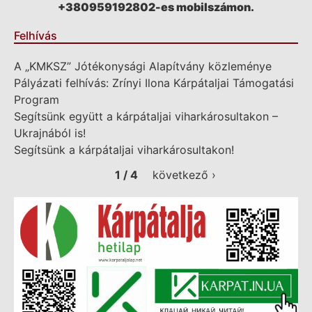
+380959192802-es mobilszámon.
Felhívás
A „KMKSZ” Jótékonysági Alapítvány közleménye
Pályázati felhívás: Zrínyi Ilona Kárpátaljai Támogatási
Program
Segítsünk együtt a kárpátaljai viharkárosultakon –
Ukrajnából is!
Segítsünk a kárpátaljai viharkárosultakon!
1 / 4
következő ›