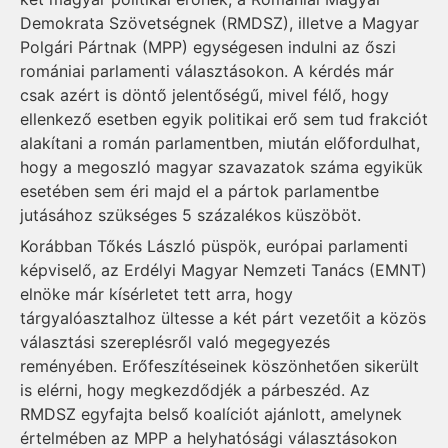
Demokrata Szövetségnek (RMDSZ), illetve a Magyar
Polgári Pártnak (MPP) egységesen indulni az őszi
romániai parlamenti választásokon. A kérdés már
csak azért is döntő jelentőségű, mivel félő, hogy
ellenkező esetben egyik politikai erő sem tud frakciót
alakítani a román parlamentben, miután előfordulhat,
hogy a megoszló magyar szavazatok száma egyikük
esetében sem éri majd el a pártok parlamentbe
jutásához szükséges 5 százalékos küszöböt.
Korábban Tőkés László püspök, európai parlamenti
képviselő, az Erdélyi Magyar Nemzeti Tanács (EMNT)
elnöke már kísérletet tett arra, hogy
tárgyalóasztalhoz ültesse a két párt vezetőit a közös
választási szereplésről való megegyezés
reményében. Erőfeszítéseinek köszönhetően sikerült
is elérni, hogy megkezdődjék a párbeszéd. Az
RMDSZ egyfajta belső koalíciót ajánlott, amelynek
értelmében az MPP a helyhatósági választásokon