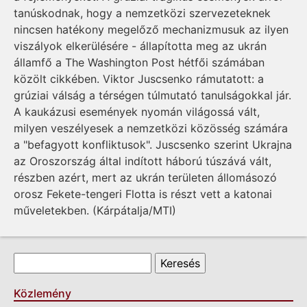
tanúskodnak, hogy a nemzetközi szervezeteknek
nincsen hatékony megelőző mechanizmusuk az ilyen
viszályok elkerülésére - állapította meg az ukrán
államfő a The Washington Post hétfői számában
közölt cikkében. Viktor Juscsenko rámutatott: a
grúziai válság a térségen túlmutató tanulságokkal jár.
A kaukázusi események nyomán világossá vált,
milyen veszélyesek a nemzetközi közösség számára
a "befagyott konfliktusok". Juscsenko szerint Ukrajna
az Oroszország által indított háború túszává vált,
részben azért, mert az ukrán területen állomásozó
orosz Fekete-tengeri Flotta is részt vett a katonai
műveletekben. (Kárpátalja/MTI)
Keresés űrlap
Keresés
Közlemény