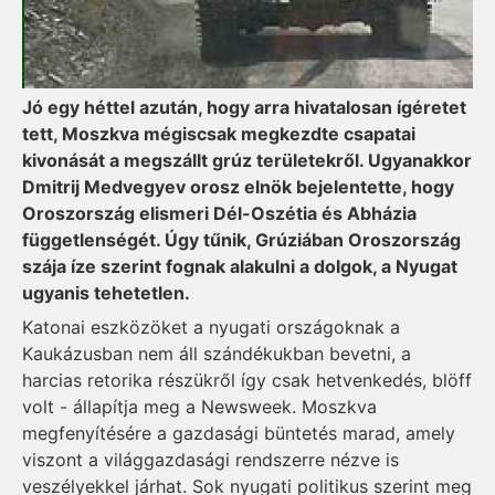
Jó egy héttel azután, hogy arra hivatalosan ígéretet
tett, Moszkva mégiscsak megkezdte csapatai
kivonását a megszállt grúz területekről. Ugyanakkor
Dmitrij Medvegyev orosz elnök bejelentette, hogy
Oroszország elismeri Dél-Oszétia és Abházia
függetlenségét. Úgy tűnik, Grúziában Oroszország
szája íze szerint fognak alakulni a dolgok, a Nyugat
ugyanis tehetetlen.
Katonai eszközöket a nyugati országoknak a
Kaukázusban nem áll szándékukban bevetni, a
harcias retorika részükről így csak hetvenkedés, blöff
volt - állapítja meg a Newsweek. Moszkva
megfenyítésére a gazdasági büntetés marad, amely
viszont a világgazdasági rendszerre nézve is
veszélyekkel járhat. Sok nyugati politikus szerint meg