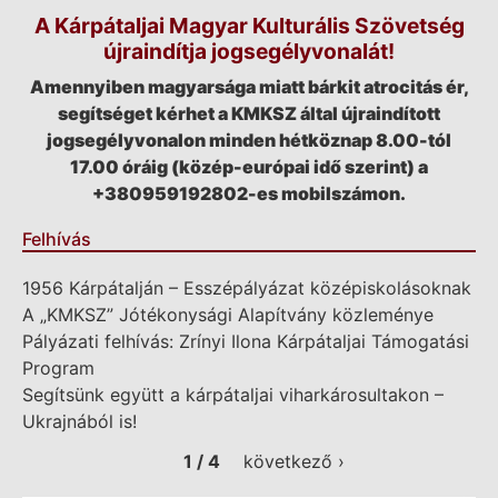
A Kárpátaljai Magyar Kulturális Szövetség
újraindítja jogsegélyvonalát!
Amennyiben magyarsága miatt bárkit atrocitás ér,
segítséget kérhet a KMKSZ által újraindított
jogsegélyvonalon minden hétköznap 8.00-tól
17.00 óráig (közép-európai idő szerint) a
+380959192802-es mobilszámon.
Felhívás
1956 Kárpátalján – Esszépályázat középiskolásoknak
A „KMKSZ” Jótékonysági Alapítvány közleménye
Pályázati felhívás: Zrínyi Ilona Kárpátaljai Támogatási
Program
Segítsünk együtt a kárpátaljai viharkárosultakon –
Ukrajnából is!
1 / 4
következő ›