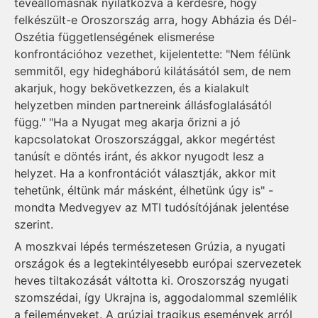
tévéállomásnak nyilatkozva a kérdésre, hogy
felkészült-e Oroszország arra, hogy Abházia és Dél-
Oszétia függetlenségének elismerése
konfrontációhoz vezethet, kijelentette: "Nem félünk
semmitől, egy hidegháború kilátásától sem, de nem
akarjuk, hogy bekövetkezzen, és a kialakult
helyzetben minden partnereink állásfoglalásától
függ." "Ha a Nyugat meg akarja őrizni a jó
kapcsolatokat Oroszországgal, akkor megértést
tanúsít e döntés iránt, és akkor nyugodt lesz a
helyzet. Ha a konfrontációt választják, akkor mit
tehetünk, éltünk már másként, élhetünk úgy is" -
mondta Medvegyev az MTI tudósítójának jelentése
szerint.
A moszkvai lépés természetesen Grúzia, a nyugati
országok és a legtekintélyesebb európai szervezetek
heves tiltakozását váltotta ki. Oroszország nyugati
szomszédai, így Ukrajna is, aggodalommal szemlélik
a fejleményeket. A grúziai tragikus események arról