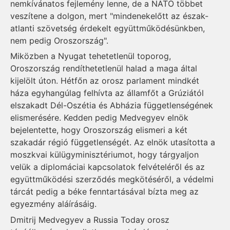
nemkívánatos fejlemény lenne, de a NATO többet
veszítene a dolgon, mert "mindenekelőtt az észak-
atlanti szövetség érdekelt együttműködésünkben,
nem pedig Oroszország".
Miközben a Nyugat tehetetlenül toporog,
Oroszország rendíthetetlenül halad a maga által
kijelölt úton. Hétfőn az orosz parlament mindkét
háza egyhangúlag felhívta az államfőt a Grúziától
elszakadt Dél-Oszétia és Abházia függetlenségének
elismerésére. Kedden pedig Medvegyev elnök
bejelentette, hogy Oroszország elismeri a két
szakadár régió függetlenségét. Az elnök utasította a
moszkvai külügyminisztériumot, hogy tárgyaljon
velük a diplomáciai kapcsolatok felvételéről és az
együttműködési szerződés megkötéséről, a védelmi
tárcát pedig a béke fenntartásával bízta meg az
egyezmény aláírásáig.
Dmitrij Medvegyev a Russia Today orosz