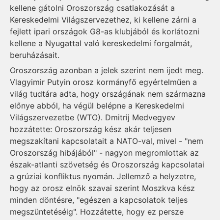
kellene gátolni Oroszország csatlakozását a
Kereskedelmi Világszervezethez, ki kellene zárni a
fejlett ipari országok G8-as klubjából és korlátozni
kellene a Nyugattal való kereskedelmi forgalmát,
beruházásait.
Oroszország azonban a jelek szerint nem ijedt meg.
Vlagyimir Putyin orosz kormányfő egyértelműen a
világ tudtára adta, hogy országának nem származna
előnye abból, ha végül belépne a Kereskedelmi
Világszervezetbe (WTO). Dmitrij Medvegyev
hozzátette: Oroszország kész akár teljesen
megszakítani kapcsolatait a NATO-val, mivel - "nem
Oroszország hibájából" - nagyon megromlottak az
észak-atlanti szövetség és Oroszország kapcsolatai
a grúziai konfliktus nyomán. Jellemző a helyzetre,
hogy az orosz elnök szavai szerint Moszkva kész
minden döntésre, "egészen a kapcsolatok teljes
megszüntetéséig". Hozzátette, hogy ez persze