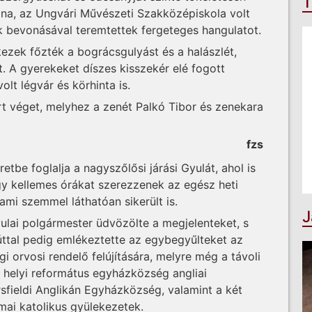
T
ana, az Ungvári Művészeti Szakközépiskola volt
ak bevonásával teremtettek fergeteges hangulatot.
ezek főzték a bográcsgulyást és a halászlét,
t. A gyerekeket díszes kisszekér elé fogott
olt légvár és körhinta is.
rt véget, melyhez a zenét Palkó Tibor és zenekara
fzs
tbe foglalja a nagyszőlősi járási Gyulát, ahol is
ogy kellemes órákat szerezzenek az egész heti
mi szemmel láthatóan sikerült is.
J
lai polgármester üdvözölte a megjelenteket, s
úttal pedig emlékeztette az egybegyűlteket az
 orvosi rendelő felújítására, melyre még a távoli
a helyi református egyházközség angliai
rsfieldi Anglikán Egyházközség, valamint a két
ómai katolikus gyülekezetek.