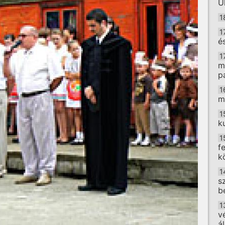
U
1
1
é
1
m
p
1
m
1
k
1
f
k
1
s
b
1
v
á