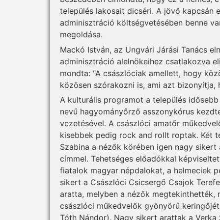
település lakosait dicséri. A jövő kapcsán e
adminisztráció költségvetésében benne van
megoldása.
Mackó István, az Ungvári Járási Tanács eln
adminisztráció alelnökeihez csatlakozva el
mondta: "A császlóciak amellett, hogy kö
közösen szórakozni is, ami azt bizonyítja,
A kulturális programot a település idősebb
nevű hagyományőrző asszonykórus kezdte
vezetésével. A császlóci amatőr műkedvelő
kisebbek pedig rock and rollt roptak. Két 
Szabina a nézők körében igen nagy sikert a
címmel. Tehetséges előadókkal képviseltet
fiatalok magyar népdalokat, a helmeciek p
sikert a Császlóci Csicsergő Csajok Teref
aratta, melyben a nézők megtekinthették, m
császlóci műkedvelők gyönyörű keringőjét 
Tóth Nándor). Nagy sikert arattak a Verka