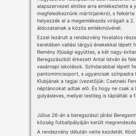
alapszervezet elnöke arra emlékeztette a 
megfeledkeznünk mártírjainkról, s felkérte 
helyezzék el a megemlékezés virágait a 2. v
áldozatainak a közös emlékművénél.
Ezzel lezárult a rendezvény hivatalos rész
keretében vallási tárgyú énekekkel lépett f
Remény ifjúsági együttes, a két nagy-britan
Beregszászból érkezett Antal István és fel
vasárnapi iskolások. Színdarabbal lépett fe
pantomimcsoport, s ugyancsak színpadra l
Klubjának a tagjai (vezetőjük: Csetneki Fer
néptáncokat adtak elő. És hogy ne csak a le
gulyásleves, mellyel testileg is táplálták a 
Július 26-án a beregszászi járási Beregsom
község futballpályáján került megrendezés
A rendezvény délután vette kezdetét. Köd