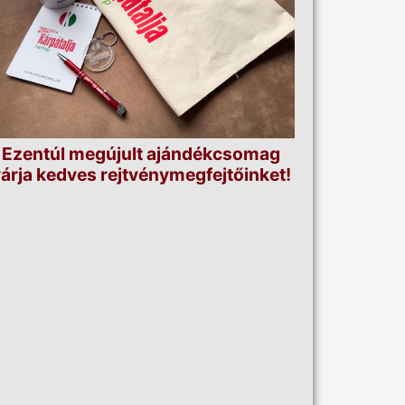
Ezentúl megújult ajándékcsomag
árja kedves rejtvénymegfejtőinket!