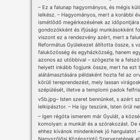
– Ez a falunap hagyományos, és mégis külö
lelkész. – Hagyományos, mert a korábbi év
ismétlődő megérkezésének az időpontjára v
gondozókként és ifjúsági munkásokként fog
viszont ez a rendezvény azért, mert a falu
Református Gyülekezet állította össze, s v
faluközösség és egyházközség, hanem egye
azonos az utóbbival – szögezte le a felszól
helyett inkább fogjunk össze, mert ha ezt 
alátámasztására példaként hozta fel az orvo
körüli tereprendezést, mely lassan virágosk
szépülését, illetve a templomi padok felfriss
v5b.jpg– Isten szeret bennünket, s azért sz
lelkipásztor. – Ha így teszünk, Isten örül 
– Igen régóta ismerem már Gyulát, a közsé
komolyan: a munkát és a szórakozást. De 
ehhez kívánok mindenkinek jó hangulatot 
Nagyszőlősi Középszintű Szervezetének eln