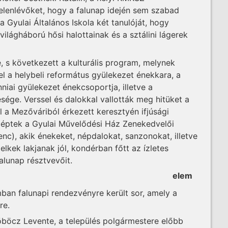
jelenlévőket, hogy a falunap idején sem szabad
a Gyulai Általános Iskola két tanulóját, hogy
ilágháború hősi halottainak és a sztálini lágerek
e, s következett a kulturális program, melynek
el a helybeli református gyülekezet énekkara, a
niai gyülekezet énekcsoportja, illetve a
esége. Verssel és dalokkal vallották meg hitüket a
l a Mezőváriból érkezett keresztyén ifjúsági
éptek a Gyulai Művelődési Ház Zenekedvelői
enc), akik énekeket, népdalokat, sanzonokat, illetve
lkek lakjanak jól, kondérban főtt az ízletes
falunap résztvevőit.
elem
ban falunapi rendezvényre került sor, amely a
re.
öböcz Levente, a település polgármestere előbb