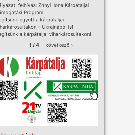
ályázati felhívás: Zrínyi Ilona Kárpátaljai
ámogatási Program
egítsünk együtt a kárpátaljai
iharkárosultakon – Ukrajnából is!
egítsünk a kárpátaljai viharkárosultakon!
1 / 4
következő ›