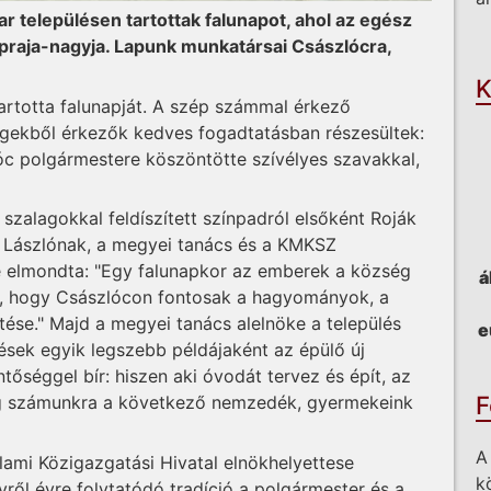
r településen tartottak falunapot, ahol az egész
O
apraja-nagyja. Lapunk munkatársai Császlócra,
K
tartotta falunapját. A szép számmal érkező
gekből érkezők kedves fogadtatásban részesültek:
óc polgármestere köszöntötte szívélyes szavakkal,
zalagokkal feldíszített színpadról elsőként Roják
s Lászlónak, a megyei tanács és a KMKSZ
ve elmondta: "Egy falunapkor az emberek a község
á
tó, hogy Császlócon fontosak a hagyományok, a
ítése." Majd a megyei tanács alelnöke a település
e
ések egyik legszebb példájaként az épülő új
tőséggel bír: hiszen aki óvodát tervez és épít, az
F
dig számunkra a következő nemzedék, gyermekeink
A
llami Közigazgatási Hivatal elnökhelyettese
k
ől évre folytatódó tradíció a polgármester és a