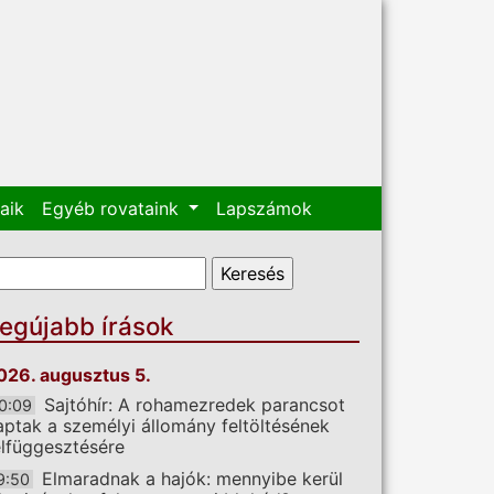
aik
Egyéb rovataink
Lapszámok
eresés űrlap
eresés
egújabb írások
026. augusztus 5.
Sajtóhír: A rohamezredek parancsot
0:09
aptak a személyi állomány feltöltésének
elfüggesztésére
Elmaradnak a hajók: mennyibe kerül
9:50