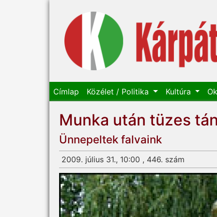
Címlap
Közélet / Politika
Kultúra
Ok
Munka után tüzes tá
Ünnepeltek falvaink
2009. július 31., 10:00 , 446. szám