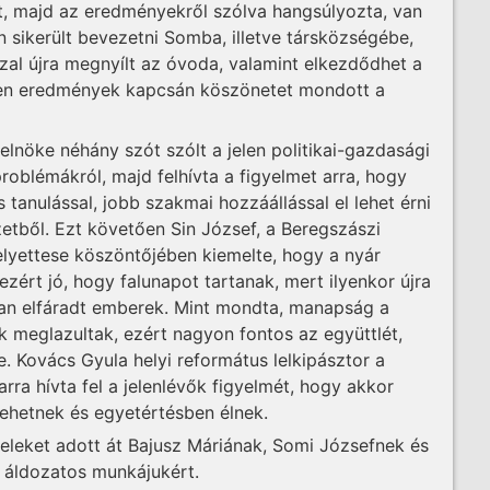
, majd az eredményekről szólva hangsúlyozta, van
 sikerült bevezetni Somba, illetve társközségébe,
zal újra megnyílt az óvoda, valamint elkezdődhet a
Ezen eredmények kapcsán köszönetet mondott a
elnöke néhány szót szólt a jelen politikai-gazdasági
oblémákról, majd felhívta a figyelmet arra, hogy
s tanulással, jobb szakmai hozzáállással el lehet érni
yzetből. Ezt követően Sin József, a Beregszászi
elyettese köszöntőjében kiemelte, hogy a nyár
zért jó, hogy falunapot tartanak, mert ilyenkor újra
an elfáradt emberek. Mint mondta, manapság a
ok meglazultak, ezért nagyon fontos az együttlét,
 Kovács Gyula helyi református lelkipásztor a
rra hívta fel a jelenlévők figyelmét, hogy akkor
lehetnek és egyetértésben élnek.
leket adott át Bajusz Máriának, Somi Józsefnek és
tt áldozatos munkájukért.