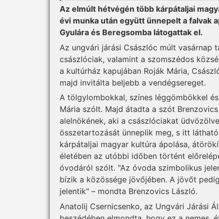
Az elmúlt hétvégén több kárpátaljai magya
évi munka után együtt ünnepelt a falvak 
Gyulára és Beregsomba látogattak el.
Az ungvári járási Császlóc múlt vasárnap 
császlóciak, valamint a szomszédos közsé
a kultúrház kapujában Roják Mária, Császl
majd invitálta beljebb a vendégsereget.
A tölgylombokkal, színes léggömbökkel és s
Mária szólt. Majd átadta a szót Brenzovic
alelnökének, aki a császlóciakat üdvözöl
összetartozását ünneplik meg, s itt látha
kárpátaljai magyar kultúra ápolása, átörök
életében az utóbbi időben történt előrelép
óvodáról szólt. "Az óvoda szimbolikus jelen
bízik a közössége jövőjében. A jövőt pe
jelentik" – mondta Brenzovics László.
Anatolij Csernicsenko, az Ungvári Járási Á
beszédében elmondta, hogy ez a nemes, évr