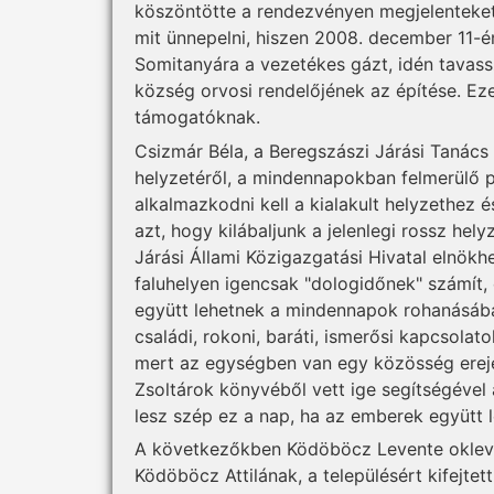
köszöntötte a rendezvényen megjelenteket
mit ünnepelni, hiszen 2008. december 11-én
Somitanyára a vezetékes gázt, idén tavass
község orvosi rendelőjének az építése. 
támogatóknak.
Csizmár Béla, a Beregszászi Járási Tanács 
helyzetéről, a mindennapokban felmerülő pr
alkalmazkodni kell a kialakult helyzethez é
azt, hogy kilábaljunk a jelenlegi rossz hel
Járási Állami Közigazgatási Hivatal elnökh
faluhelyen igencsak "dologidőnek" számít, e
együtt lehetnek a mindennapok rohanásáb
családi, rokoni, baráti, ismerősi kapcsolat
mert az egységben van egy közösség ereje.
Zsoltárok könyvéből vett ige segítségével a
lesz szép ez a nap, ha az emberek együtt 
A következőkben Ködöböcz Levente okleve
Ködöböcz Attilának, a településért kifejte