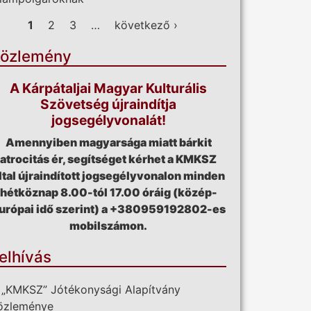
ldalak
1
2
3
…
következő ›
özlemény
A Kárpátaljai Magyar Kulturális
Szövetség újraindítja
jogsegélyvonalát!
Amennyiben magyarsága miatt bárkit
atrocitás ér, segítséget kérhet a KMKSZ
ltal újraindított jogsegélyvonalon minden
hétköznap 8.00-tól 17.00 óráig (közép-
urópai idő szerint) a +380959192802-es
mobilszámon.
elhívás
 „KMKSZ” Jótékonysági Alapítvány
özleménye