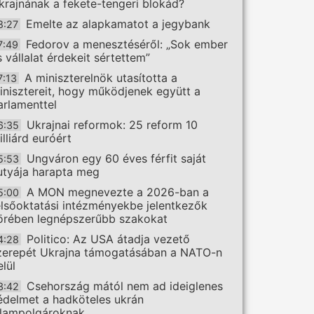
krajnának a fekete-tengeri blokád?
Emelte az alapkamatot a jegybank
8:27
Fedorov a menesztéséről: „Sok ember
7:49
s vállalat érdekeit sértettem”
A miniszterelnök utasította a
7:13
inisztereit, hogy működjenek együtt a
arlamenttel
Ukrajnai reformok: 25 reform 10
6:35
illiárd euróért
Ungváron egy 60 éves férfit saját
5:53
utyája harapta meg
A MON megnevezte a 2026-ban a
5:00
elsőoktatási intézményekbe jelentkezők
örében legnépszerűbb szakokat
Politico: Az USA átadja vezető
4:28
zerepét Ukrajna támogatásában a NATO-n
elül
Csehország mától nem ad ideiglenes
3:42
édelmet a hadköteles ukrán
llampolgároknak