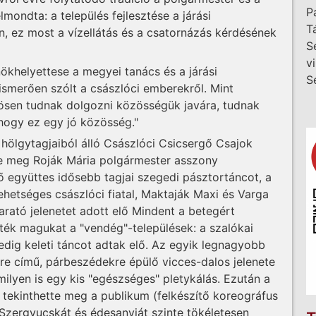
P
lmondta: a település fejlesztése a járási
T
, ez most a vízellátás és a csatornázás kérdésének
S
v
ökhelyettese a megyei tanács és a járási
S
ismerően szólt a császlóci emberekről. Mint
zösen tudnak dolgozni közösségük javára, tudnak
 hogy ez egy jó közösség."
 hölgytagjaiból álló Császlóci Csicsergő Csajok
 meg Roják Mária polgármester asszony
 együttes idősebb tagjai szegedi pásztortáncot, a
tehetséges császlóci fiatal, Maktaják Maxi és Varga
rató jelenetet adott elő Mindent a betegért
ték magukat a "vendég"-települések: a szalókai
edig keleti táncot adtak elő. Az egyik legnagyobb
ere című, párbeszédekre épülő vicces-dalos jelenete
ilyen is egy kis "egészséges" pletykálás. Ezután a
tekinthette meg a publikum (felkészítő koreográfus
 Szergyucskát és édesanyját szinte tökéletesen