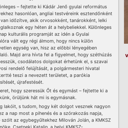
nleges – fejtette ki Kádár Jenő gyulai református
ekhez hasonlóan, angliai testvéreink esztendőnként
an időzítve, akik orvosokként, tanárokként, lelki
lalkoznak egy héten át a helybeliekkel. Különleges
nap kulturális programját az idén a Gyulai
alóra vált egy régi álmom, hogy nincs külön
tlen egység van, hisz az előbbi lényegében
aló. Majd arra hívta fel a figyelmet, hogy széthúzás
v
tesszük, csodálatos dolgokat érhetünk el, s szavai
si rendelő felújítását, a polgármesteri hivatal
ertté teszi a nevezett területet, a parókia
ítését, újrafestését.
eret, hogy szeressük Őt és egymást – fejtette ki a
nekünk, örüljünk hát mi is egymásnak.
g lakóit, s tudom, hogy két dolgot vesznek nagyon
ez a nap most a pihenés és a szórakozás napja,
– szólt az egybegyűltekhez Milován Jolán, a KMKSZ
öke. Csetneki Katalin, a helyi KMKSZ-