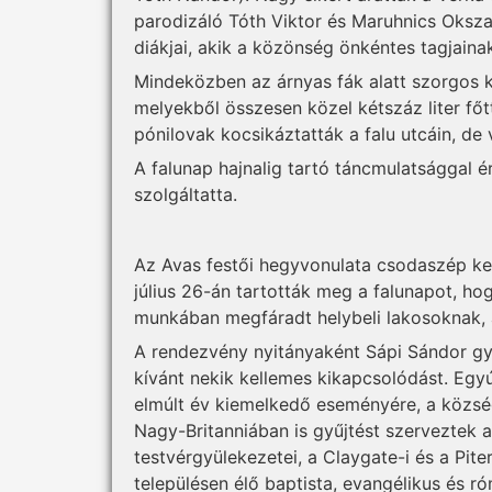
parodizáló Tóth Viktor és Maruhnics Oksz
diákjai, akik a közönség önkéntes tagjain
Mindeközben az árnyas fák alatt szorgos k
melyekből összesen közel kétszáz liter főt
pónilovak kocsikáztatták a falu utcáin, de v
A falunap hajnalig tartó táncmulatsággal é
szolgáltatta.
Az Avas festői hegyvonulata csodaszép kere
július 26-án tartották meg a falunapot, h
munkában megfáradt helybeli lakosoknak, a
A rendezvény nyitányaként Sápi Sándor gyu
kívánt nekik kellemes kikapcsolódást. Egy
elmúlt év kiemelkedő eseményére, a községi
Nagy-Britanniában is gyűjtést szerveztek 
testvérgyülekezetei, a Claygate-i és a Pite
településen élő baptista, evangélikus és r