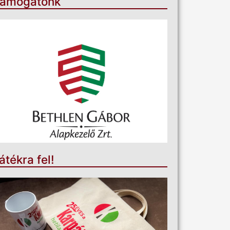
ámogatónk
átékra fel!