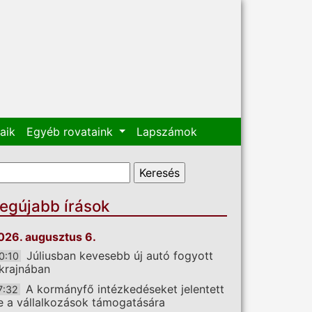
aik
Egyéb rovataink
Lapszámok
eresés űrlap
eresés
egújabb írások
026. augusztus 6.
Júliusban kevesebb új autó fogyott
0:10
krajnában
A kormányfő intézkedéseket jelentett
7:32
e a vállalkozások támogatására