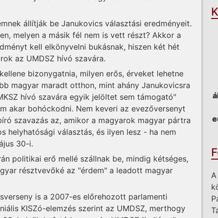
K
mnek állítják be Janukovics választási eredményeit.
, melyen a másik fél nem is vett részt? Akkor a
dményt kell elkönyvelni bukásnak, hiszen két hét
arok az UMDSZ hívó szavára.
ellene bizonygatnia, milyen erős, érveket lehetne
 több magyar maradt otthon, mint ahány Janukovicsra
á
KMKSZ hívó szavára egyik jelöltet sem támogató"
m akar bohóckodni. Nem keveri az evezőversenyt
e
l bíró szavazás az, amikor a magyarok magyar pártra
s helyhatósági választás, és ilyen lesz - ha nem
jus 30-i.
F
 politikai erő mellé szállnak be, mindig kétséges,
gyar résztvevőké az "érdem" a leadott magyar
A
k
asverseny is a 2007-es előrehozott parlamenti
P
eniális KISZó-elemzés szerint az UMDSZ, merthogy
T