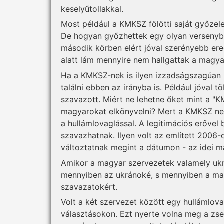
keselyűtollakkal.
Most például a KMKSZ fölötti saját győzele
De hogyan győzhettek egy olyan versenyben
második körben elért jóval szerényebb ere
alatt lám mennyire nem hallgattak a magy
Ha a KMKSZ-nek is ilyen izzadságszagúan k
találni ebben az irányba is. Például jóval
szavazott. Miért ne lehetne őket mint a "
magyarokat elkönyvelni? Mert a KMKSZ ne
a hullámlovaglással. A legitimációs erőve
szavazhatnak. Ilyen volt az említett 2006-o
változtatnak megint a dátumon - az idei má
Amikor a magyar szervezetek valamely ukrán
mennyiben az ukránoké, s mennyiben a ma
szavazatokért.
Volt a két szervezet között egy hullámlov
választásokon. Ezt nyerte volna meg a zs