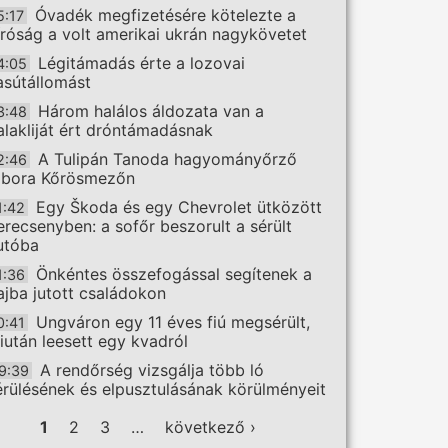
Óvadék megfizetésére kötelezte a
5:17
íróság a volt amerikai ukrán nagykövetet
Légitámadás érte a lozovai
4:05
asútállomást
Három halálos áldozata van a
3:48
alakliját ért dróntámadásnak
A Tulipán Tanoda hagyományőrző
2:46
ábora Kőrösmezőn
Egy Škoda és egy Chevrolet ütközött
1:42
erecsenyben: a sofőr beszorult a sérült
utóba
Önkéntes összefogással segítenek a
1:36
ajba jutott családokon
Ungváron egy 11 éves fiú megsérült,
0:41
iután leesett egy kvadról
A rendőrség vizsgálja több ló
9:39
érülésének és elpusztulásának körülményeit
ldalak
1
2
3
…
következő ›