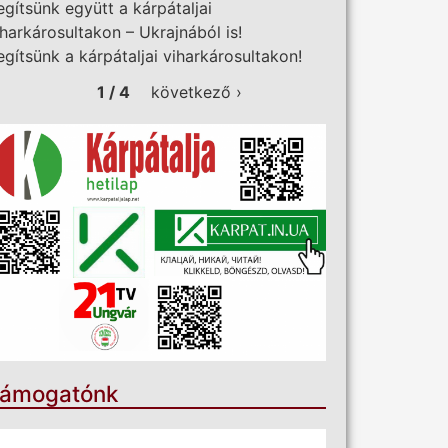
egítsünk együtt a kárpátaljai
iharkárosultakon – Ukrajnából is!
egítsünk a kárpátaljai viharkárosultakon!
1 / 4
következő ›
ámogatónk