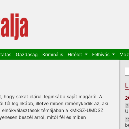
tatás
Gazdaság
Kriminális
Hitélet
Felhívás
Moz
K
K
L
t, hogy sokat elárul, leginkább saját magáról. A
2
 fél leginkább, illetve miben reménykedik az, aki
2
Az elnökválasztások témájában a KMKSZ-UMDSZ
U
yenesen beszél arról, mitől fél és miben
1
b