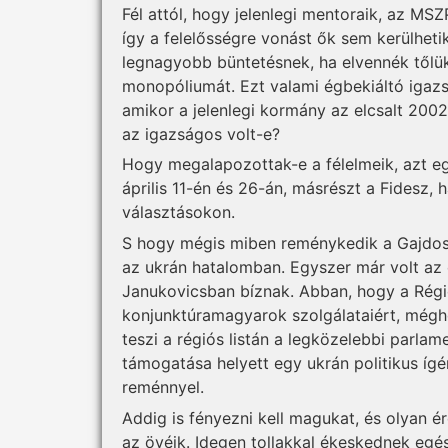
Fél attól, hogy jelenlegi mentoraik, az M
így a felelősségre vonást ők sem kerülhetik
legnagyobb büntetésnek, ha elvennék tőlü
monopóliumát. Ezt valami égbekiáltó igazsá
amikor a jelenlegi kormány az elcsalt 2002
az igazságos volt-e?
Hogy megalapozottak-e a félelmeik, azt e
április 11-én és 26-án, másrészt a Fidesz,
választásokon.
S hogy mégis miben reménykedik a Gajdos
az ukrán hatalomban. Egyszer már volt az
Janukovicsban bíznak. Abban, hogy a Régió
konjunktúramagyarok szolgálataiért, mégh
teszi a régiós listán a legközelebbi parla
támogatása helyett egy ukrán politikus ígé
reménnyel.
Addig is fényezni kell magukat, és olyan 
az övéik. Idegen tollakkal ékeskednek egé