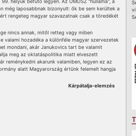
a 99. helyük befutó legyen. Az UMDSZ "hulláma", a
S
n még laposabbnak bizonyult: ők be sem kerültek a
v
gért rengeteg magyar szavazatnak csak a töredékét
S
e nincs annak, mitől retteg vagy miben
e valami hozadéka a különféle magyar szervezetek
et mondani, akár Janukovics tart be valamit
lja meg az oktatáspolitika miatt elveszett
már reménykedni akarunk valamiben, legyen ez az
ormány alatt Magyarország értünk felemelt hangja
Kárpátalja-elemzés
T