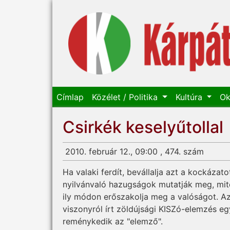
Címlap
Közélet / Politika
Kultúra
Ok
Csirkék keselyűtollal
2010. február 12., 09:00 , 474. szám
Ha valaki ferdít, bevállalja azt a kockázato
nyilvánvaló hazugságok mutatják meg, mitől
ily módon erőszakolja meg a valóságot. 
viszonyról írt zöldújsági KISZó-elemzés eg
reménykedik az "elemző".