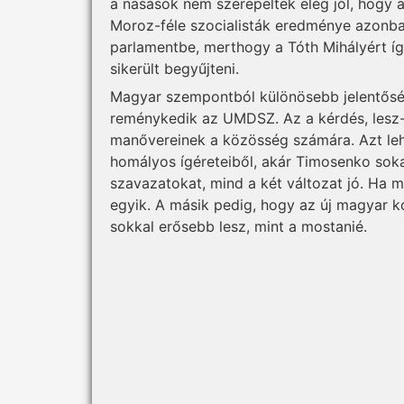
a nasások nem szerepeltek elég jól, hogy 
Moroz-féle szocialisták eredménye azonba
parlamentbe, merthogy a Tóth Mihályért í
sikerült begyűjteni.
Magyar szempontból különösebb jelentőség
reménykedik az UMDSZ. Az a kérdés, lesz-
manővereinek a közösség számára. Azt leh
homályos ígéreteiből, akár Timosenko sokal
szavazatokat, mind a két változat jó. Ha 
egyik. A másik pedig, hogy az új magyar k
sokkal erősebb lesz, mint a mostanié.