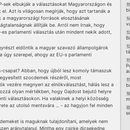
SZP-sek elbukják a választásokat Magyarországon és
1
b
 el. Azt is világosan megírják, hogy azt tartanák a
k a magyarországi források elosztásának
1
v
gtalanságnak állítják be. Arról nem írnak, hogy
-es parlamenti választás után mindent nekik adott,
1
B
1
gyrészt eldöntik a magyar szavazó állampolgárok
t
 ha úgy szerepel, ahogy az EU-s parlamenti
1
P
-csapat? Abban, hogy újból lesz komoly támaszuk
a
 egyesített szocdemek részéről, most
1
k vezére megnyeri az elnökválasztást, hálás lesz a
b
ozzá olyan mértékben, hogy Gajdost bejutó helyre
1
menti választásokon. Ha valakinek a helyi közösség
m
rete az utolsó mentsvára ... - az hagyjon fel minden
0
s
érdemeket is maguknak tulajdonítani, amelyek nem
O
szen aránytalanul. Mintha egy csirke dicsekedne