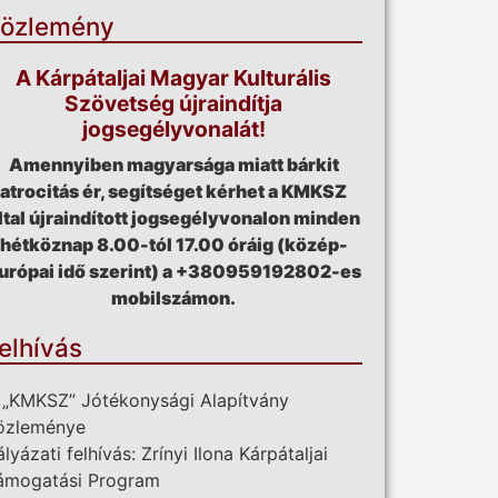
özlemény
A Kárpátaljai Magyar Kulturális
Szövetség újraindítja
jogsegélyvonalát!
Amennyiben magyarsága miatt bárkit
atrocitás ér, segítséget kérhet a KMKSZ
ltal újraindított jogsegélyvonalon minden
hétköznap 8.00-tól 17.00 óráig (közép-
urópai idő szerint) a +380959192802-es
mobilszámon.
elhívás
 „KMKSZ” Jótékonysági Alapítvány
özleménye
ályázati felhívás: Zrínyi Ilona Kárpátaljai
ámogatási Program