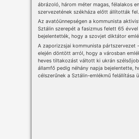
ábrázoló, három méter magas, félalakos 
szervezetének székháza előtt állították fel.
Az avatóünnepségen a kommunista aktivistá
Sztálin szerepét a fasizmus felett 65 évve
bejelentették, hogy a szovjet diktátor emlé
A zaporizzsjai kommunista pártszervezet 
elején döntött arról, hogy a városban emlé
heves tiltakozást váltott ki ukrán szélsőjo
államfő pedig néhány napja bejelentette, 
célszerűnek a Sztálin-emlékmű felállítása 