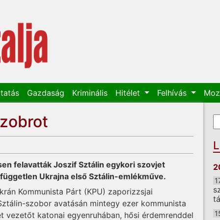
tatás
Gazdaság
Kriminális
Hitélet
Felhívás
Moz
szobrot
K
K
L
n felavatták Joszif Sztálin egykori szovjet
2
 független Ukrajna első Sztálin-emlékműve.
1
s
Ukrán Kommunista Párt (KPU) zaporizzsjai
t
Sztálin-szobor avatásán mintegy ezer kommunista
1
et vezetőt katonai egyenruhában, hősi érdemrenddel