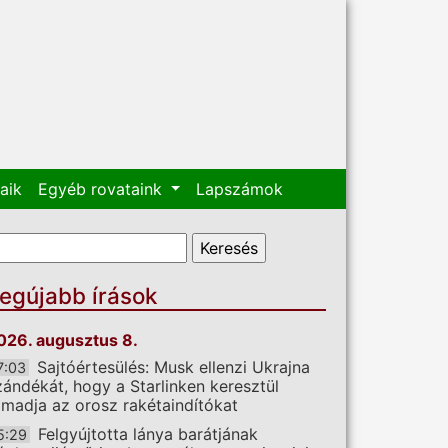
aik
Egyéb rovataink
Lapszámok
eresés űrlap
eresés
egújabb írások
026. augusztus 8.
Sajtóértesülés: Musk ellenzi Ukrajna
7:03
zándékát, hogy a Starlinken keresztül
ámadja az orosz rakétaindítókat
Felgyújtotta lánya barátjának
5:29