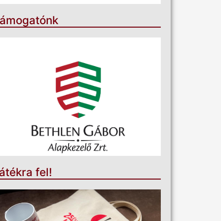
ámogatónk
átékra fel!