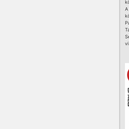
k
A
k
P
T
S
v