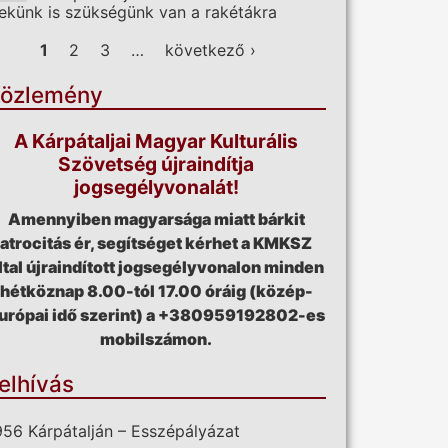
ekünk is szükségünk van a rakétákra
ldalak
1
2
3
…
következő ›
özlemény
A Kárpátaljai Magyar Kulturális
Szövetség újraindítja
jogsegélyvonalát!
Amennyiben magyarsága miatt bárkit
atrocitás ér, segítséget kérhet a KMKSZ
ltal újraindított jogsegélyvonalon minden
hétköznap 8.00-tól 17.00 óráig (közép-
urópai idő szerint) a +380959192802-es
mobilszámon.
elhívás
956 Kárpátalján – Esszépályázat