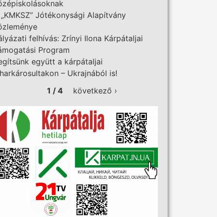
özépiskolásoknak
 „KMKSZ” Jótékonysági Alapítvány
özleménye
ályázati felhívás: Zrínyi Ilona Kárpátaljai
ámogatási Program
egítsünk együtt a kárpátaljai
iharkárosultakon – Ukrajnából is!
1 / 4
következő ›