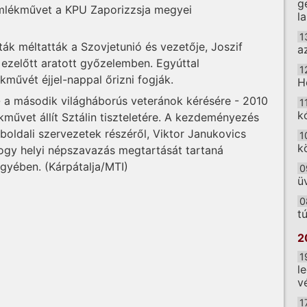
g
emlékművet a KPU Zaporizzsja megyei
l
1
k méltatták a Szovjetunió és vezetője, Joszif
a
l ezelőtt aratott győzelemben. Egyúttal
1
kművét éjjel-nappal őrizni fogják.
H
- a második világháborús veteránok kérésére - 2010
1
k
kművet állít Sztálin tiszteletére. A kezdeményezés
bboldali szervezetek részéről, Viktor Janukovics
1
k
hogy helyi népszavazás megtartását tartaná
ügyében. (Kárpátalja/MTI)
0
ü
0
t
2
1
l
v
1