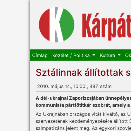
Címlap
Közélet / Politika
Kultúra
Ok
Sztálinnak állítottak 
2010. május 14., 10:00 , 487. szám
A dél-ukrajnai Zaporizzsjában ünnepélyese
kommunista pártfőtitkár szobrát, amely a
Az Ukrajnában országos vitát kiváltó, az 
szervezetének kezdeményezésére állított 
szimpatizáns jelent meg. Az egykori szovj