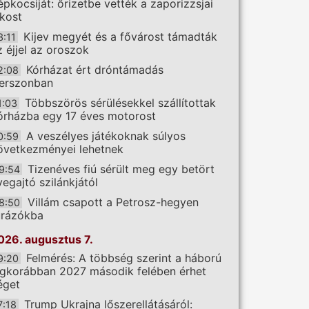
épkocsiját: őrizetbe vették a zaporizzsjai
akost
Kijev megyét és a fővárost támadták
3:11
z éjjel az oroszok
Kórházat ért dróntámadás
2:08
erszonban
Többszörös sérülésekkel szállítottak
1:03
órházba egy 17 éves motorost
A veszélyes játékoknak súlyos
0:59
övetkezményei lehetnek
Tizenéves fiú sérült meg egy betört
9:54
vegajtó szilánkjától
Villám csapott a Petrosz-hegyen
8:50
úrázókba
026. augusztus 7.
Felmérés: A többség szerint a háború
9:20
egkorábban 2027 második felében érhet
éget
Trump Ukrajna lőszerellátásáról:
7:18