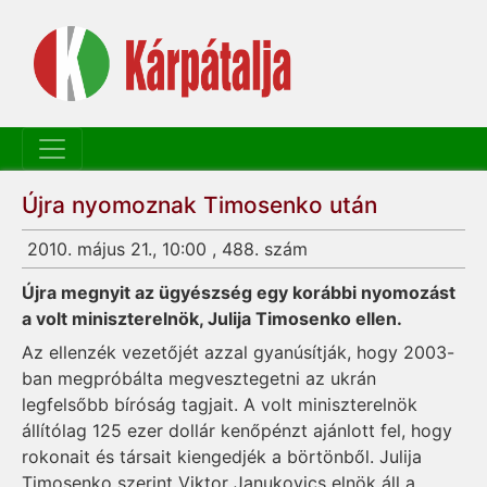
Újra nyomoznak Timosenko után
2010. május 21., 10:00 , 488. szám
Újra megnyit az ügyészség egy korábbi nyomozást
a volt miniszterelnök, Julija Timosenko ellen.
Az ellenzék vezetőjét azzal gyanúsítják, hogy 2003-
ban megpróbálta megvesztegetni az ukrán
legfelsőbb bíróság tagjait. A volt miniszterelnök
állítólag 125 ezer dollár kenőpénzt ajánlott fel, hogy
rokonait és társait kiengedjék a börtönből. Julija
Timosenko szerint Viktor Janukovics elnök áll a