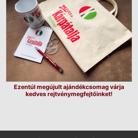
Ezentúl megújult ajándékcsomag várja
kedves rejtvénymegfejtőinket!