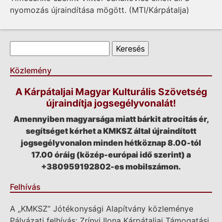
nyomozás újraindítása mögött. (MTI/Kárpátalja)
Keresés űrlap
Keresés
Közlemény
A Kárpátaljai Magyar Kulturális Szövetség
újraindítja jogsegélyvonalát!
Amennyiben magyarsága miatt bárkit atrocitás ér,
segítséget kérhet a KMKSZ által újraindított
jogsegélyvonalon minden hétköznap 8.00-tól
17.00 óráig (közép-európai idő szerint) a
+380959192802-es mobilszámon.
Felhívás
A „KMKSZ” Jótékonysági Alapítvány közleménye
Pályázati felhívás: Zrínyi Ilona Kárpátaljai Támogatási