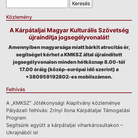
Keresés űrlap
Keresés
Közlemény
A Kárpátaljai Magyar Kulturális Szövetség
újraindítja jogsegélyvonalát!
Amennyiben magyarsága miatt bárkit atrocitás ér,
segítséget kérhet a KMKSZ által újraindított
jogsegélyvonalon minden hétköznap 8.00-tól
17.00 óráig (közép-európai idő szerint) a
+380959192802-es mobilszámon.
Felhívás
A „KMKSZ” Jótékonysági Alapítvány közleménye
Pályázati felhívás: Zrínyi Ilona Kárpátaljai Támogatási
Program
Segítsünk együtt a kárpátaljai viharkárosultakon –
Ukrajnából is!