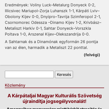
Eredmények: Voliny Luck–Metalurg Donyeck 0-2,
Illicsivec Mariupol–Zorja Luhanszk 1-1, Kárpáti Lviv–
Obolony Kijev 0-0, Dnyipro–Tavrija Szimferopol 2-1,
Csornomorec Odessza –Dinamo Kijev 1-2, Krivbász–
Metaliszt Harkiv 0-1, Sahtar Donyeck–Vorszkla
Poltava 1-0, Arszenal Kijev–Olekszandrija 0-0.
A Sahtarnak és a Dinamónak egyformán 26 pontja
van az élen, harmadik a Metaliszt 22 ponttal.
(felvégi)
Keresés űrlap
Keresés
Közlemény
A Kárpátaljai Magyar Kulturális Szövetség
újraindítja jogsegélyvonalát!