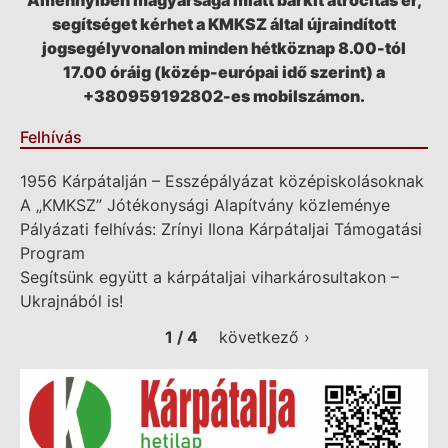
Amennyiben magyarsága miatt bárkit atrocitás ér,
segítséget kérhet a KMKSZ által újraindított
jogsegélyvonalon minden hétköznap 8.00-tól
17.00 óráig (közép-európai idő szerint) a
+380959192802-es mobilszámon.
Felhívás
1956 Kárpátalján – Esszépályázat középiskolásoknak
A „KMKSZ” Jótékonysági Alapítvány közleménye
Pályázati felhívás: Zrínyi Ilona Kárpátaljai Támogatási
Program
Segítsünk együtt a kárpátaljai viharkárosultakon –
Ukrajnából is!
1 / 4
következő ›