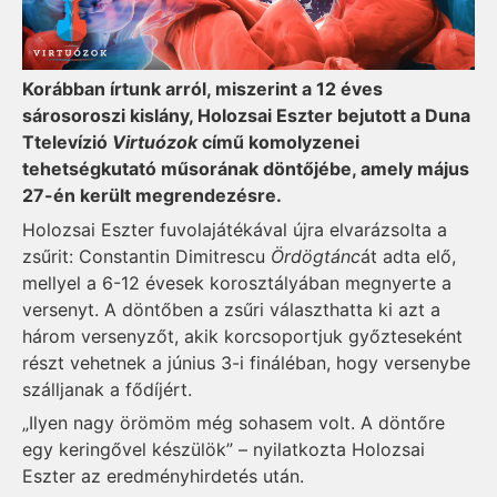
Korábban írtunk arról, miszerint a 12 éves
sárosoroszi kislány, Holozsai Eszter bejutott a Duna
Ttelevízió
Virtuózok
című komolyzenei
tehetségkutató műsorának döntőjébe, amely május
27-én került megrendezésre.
Holozsai Eszter fuvolajátékával újra elvarázsolta a
zsűrit: Constantin Dimitrescu
Ördögtánc
át adta elő,
mellyel a 6-12 évesek korosztályában megnyerte a
versenyt. A döntőben a zsűri választhatta ki azt a
három versenyzőt, akik korcsoportjuk győzteseként
részt vehetnek a június 3-i fináléban, hogy versenybe
szálljanak a fődíjért.
„Ilyen nagy örömöm még sohasem volt. A döntőre
egy keringővel készülök” – nyilatkozta Holozsai
Eszter az eredményhirdetés után.