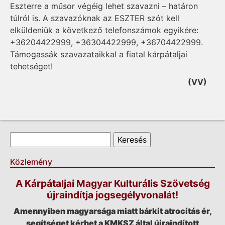
Eszterre a műsor végéig lehet szavazni – határon
túlról is. A szavazóknak az ESZTER szót kell
elküldeniük a következő telefonszámok egyikére:
+36204422999, +36304422999, +36704422999.
Támogassák szavazataikkal a fiatal kárpátaljai
tehetséget!
(VV)
Keresés űrlap
Keresés
Közlemény
A Kárpátaljai Magyar Kulturális Szövetség
újraindítja jogsegélyvonalát!
Amennyiben magyarsága miatt bárkit atrocitás ér,
segítséget kérhet a KMKSZ által újraindított