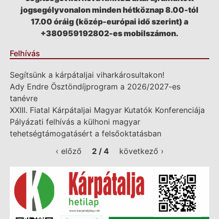
jogsegélyvonalon minden hétköznap 8.00-tól
17.00 óráig (közép-európai idő szerint) a
+380959192802-es mobilszámon.
Felhívás
Segítsünk a kárpátaljai viharkárosultakon!
Ady Endre Ösztöndíjprogram a 2026/2027-es
tanévre
XXIII. Fiatal Kárpátaljai Magyar Kutatók Konferenciája
Pályázati felhívás a külhoni magyar
tehetségtámogatásért a felsőoktatásban
‹ előző
2 / 4
következő ›