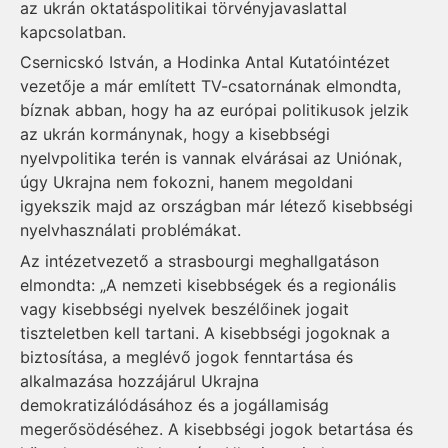
az ukrán oktatáspolitikai törvényjavaslattal
kapcsolatban.
Csernicskó István, a Ho­din­ka Antal Kutatóintézet
vezetője a már említett TV-csatornának elmondta,
bíznak abban, hogy ha az európai politikusok jelzik
az ukrán kormánynak, hogy a kisebbségi
nyelvpolitika terén is vannak elvárásai az Uniónak,
úgy Ukrajna nem fokozni, hanem megoldani
igyekszik majd az országban már létező kisebbségi
nyelvhasználati problémákat.
Az intézetvezető a strasbourgi meghallgatáson
elmondta: „A nemzeti kisebbségek és a regionális
vagy kisebbségi nyelvek beszélőinek jogait
tiszteletben kell tartani. A kisebbségi jogoknak a
biztosítása, a meglévő jogok fenntartása és
alkalmazása hozzájárul Ukrajna
demokratizálódásához és a jogállamiság
megerősödéséhez. A kisebbségi jogok betartása és