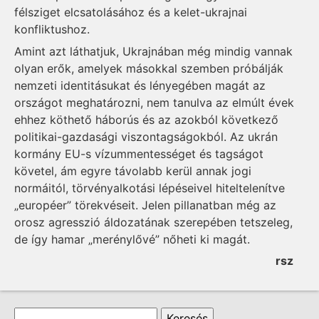
félsziget elcsatolásához és a kelet-ukrajnai
konfliktushoz.
Amint azt láthatjuk, Ukrajnában még mindig vannak
olyan erők, amelyek másokkal szemben próbálják
nemzeti identitásukat és lényegében magát az
országot meghatározni, nem tanulva az elmúlt évek
ehhez köthető háborús és az azokból következő
politikai-gazdasági viszontagságokból. Az ukrán
kormány EU-s vízummentességet és tagságot
követel, ám egyre távolabb kerül annak jogi
normáitól, törvényalkotási lépéseivel hiteltelenítve
„européer” törekvéseit. Jelen pillanatban még az
orosz agresszió áldozatának szerepében tetszeleg,
de így hamar „merénylővé” nőheti ki magát.
rsz
Keresés űrlap
Keresés