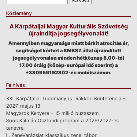
Közlemény
A Kárpátaljai Magyar Kulturális Szövetség
újraindítja jogsegélyvonalát!
Amennyiben magyarsága miatt bárkit atrocitás ér,
segítséget kérhet a KMKSZ által újraindított
jogsegélyvonalon minden hétköznap 8.00-tól
17.00 óráig (közép-európai idő szerint) a
+380959192802-es mobilszámon.
Felhívás
XXI. Kárpátaljai Tudományos Diákköri Konferencia –
2027. május 13.
Magyarok Kenyere – 15 millió búzaszem
Soós Kálmán Ösztöndíjprogram a 2026/2027-es
tanévre
II. ZeneVarázslat klasszikus zenei tábor