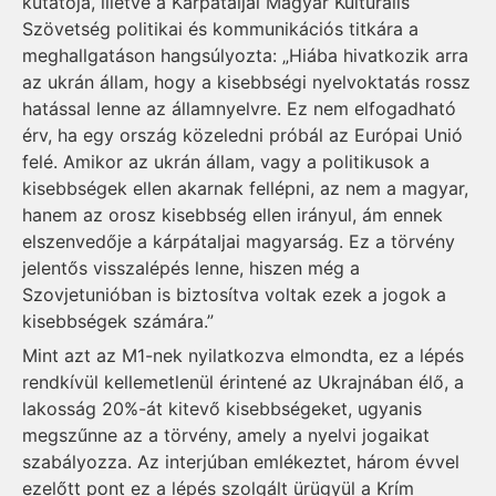
kutatója, illetve a Kárpátaljai Magyar Kulturális
Szövetség politikai és kommunikációs titkára a
meghallgatáson hangsúlyozta: „Hiába hivatkozik arra
az ukrán állam, hogy a kisebbségi nyelvoktatás rossz
hatással lenne az államnyelvre. Ez nem elfogadható
érv, ha egy ország közeledni próbál az Európai Unió
felé. Amikor az ukrán állam, vagy a politikusok a
kisebbségek ellen akarnak fellépni, az nem a magyar,
hanem az orosz kisebbség ellen irányul, ám ennek
elszenvedője a kárpátaljai magyarság. Ez a törvény
jelentős visszalépés lenne, hiszen még a
Szovjetunióban is biztosítva voltak ezek a jogok a
kisebbségek számára.”
Mint azt az M1-nek nyilatkozva elmondta, ez a lépés
rendkívül kellemetlenül érintené az Ukrajnában élő, a
lakosság 20%-át kitevő kisebbségeket, ugyanis
megszűnne az a törvény, amely a nyelvi jogaikat
szabályozza. Az interjúban emlékeztet, három évvel
ezelőtt pont ez a lépés szolgált ürügyül a Krím