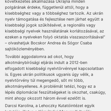
következetes alkalmazása Ukrajna minden
polgárának érdeke, függetlenül attól, hogy a
kisebbséghez vagy a többséghez tartozik. Az ukrán
nyelv támogatása és fejlesztése nem járhat együtt a
kisebbségi jogok szűkítésével, a regionális vagy
kisebbségi nyelvek használatának korlátozásával, az
ezeken a nyelveken folyó oktatás visszaszorításával”
– olvashatjuk Bocskor Andrea és Sógor Csaba
sajtóközleményében.
További aggodalomra ad okot, hogy
alkotmánybírósági eljárás indult a 2012-ben
elfogadott kisebbségi nyelvtörvénnyel kapcsolatban
is. Egyes ukrán politikusok ugyanis úgy vélik, a
nyelvtörvény túl megengedő, sőt mi több,
alkotmányellenes. A problémát tetézi, hogy ez a
lépés diplomáciai feszültségeket is okozhat, csakúgy,
mint ahogy okozott három évvel ezelőtt is.
Darcsi Karolina, a Lehoczky Kutatóintézet egyik