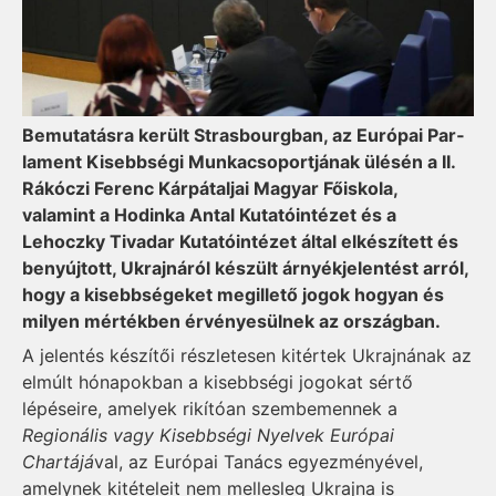
Bemutatásra került Stras­bourg­ban, az Európai Par­
la­ment Kisebbségi Munkacsoportjának ülésén a II.
Rákóczi Ferenc Kárpátaljai Magyar Főiskola,
valamint a Ho­din­ka Antal Kutatóintézet és a
Lehoczky Tivadar Kutatóintézet által elkészített és
benyújtott, Ukrajnáról készült árnyékjelentést arról,
hogy a kisebbségeket megillető jogok hogyan és
milyen mértékben érvényesülnek az országban.
A jelentés készítői részletesen kitértek Ukrajnának az
elmúlt hónapokban a kisebbségi jogokat sértő
lépéseire, amelyek rikítóan szembemennek a
Regionális vagy Kisebbségi Nyelvek Európai
Chartájá
val, az Európai Tanács egyezményével,
amelynek kitételeit nem mellesleg Ukrajna is