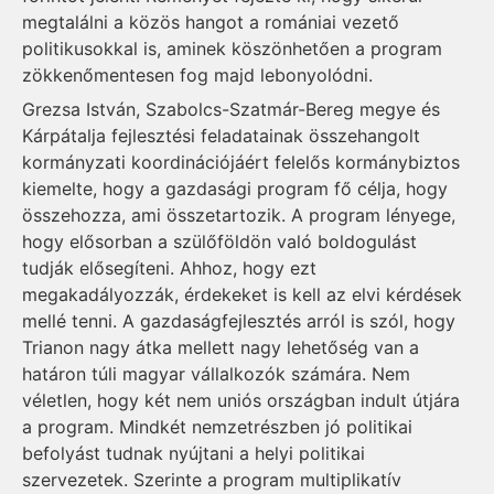
megtalálni a közös hangot a romániai vezető
politikusokkal is, aminek köszönhetően a program
zökkenőmentesen fog majd lebonyolódni.
Grezsa István, Szabolcs-Szatmár-Bereg megye és
Kárpátalja fejlesztési feladatainak összehangolt
kormányzati koordinációjáért felelős kormánybiztos
kiemelte, hogy a gazdasági program fő célja, hogy
összehozza, ami összetartozik. A program lényege,
hogy elősorban a szülőföldön való boldogulást
tudják elősegíteni. Ahhoz, hogy ezt
megakadályozzák, érdekeket is kell az elvi kérdések
mellé tenni. A gazdaságfejlesztés arról is szól, hogy
Trianon nagy átka mellett nagy lehetőség van a
határon túli magyar vállalkozók számára. Nem
véletlen, hogy két nem uniós országban indult útjára
a program. Mindkét nemzetrészben jó politikai
befolyást tudnak nyújtani a helyi politikai
szervezetek. Szerinte a program multiplikatív