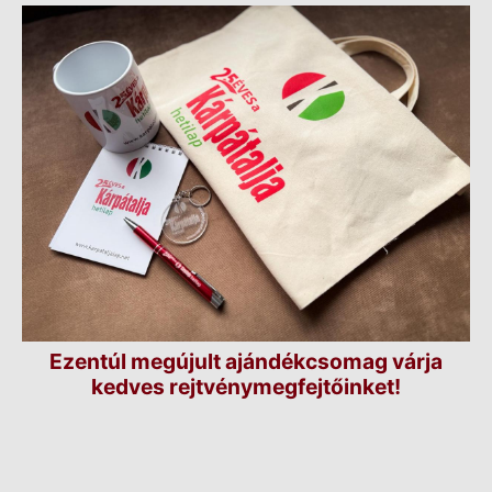
Ezentúl megújult ajándékcsomag várja
kedves rejtvénymegfejtőinket!