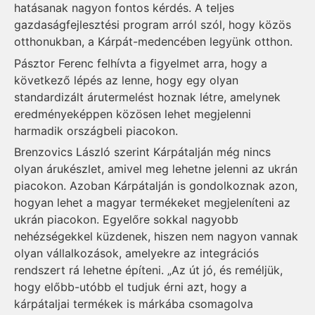
hatásanak nagyon fontos kérdés. A teljes
gazdaságfejlesztési program arról szól, hogy közös
otthonukban, a Kárpát-medencében legyünk otthon.
Pásztor Ferenc felhívta a figyelmet arra, hogy a
következő lépés az lenne, hogy egy olyan
standardizált árutermelést hoznak létre, amelynek
eredményeképpen közösen lehet megjelenni
harmadik országbeli piacokon.
Brenzovics László szerint Kárpátalján még nincs
olyan árukészlet, amivel meg lehetne jelenni az ukrán
piacokon. Azoban Kárpátalján is gondolkoznak azon,
hogyan lehet a magyar termékeket megjeleníteni az
ukrán piacokon. Egyelőre sokkal nagyobb
nehézségekkel küzdenek, hiszen nem nagyon vannak
olyan vállalkozások, amelyekre az integrációs
rendszert rá lehetne építeni. „Az út jó, és reméljük,
hogy előbb-utóbb el tudjuk érni azt, hogy a
kárpátaljai termékek is márkába csomagolva