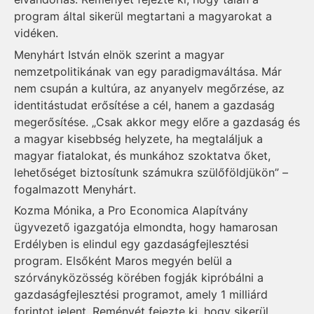
program által sikerül megtartani a magyarokat a
vidéken.
Menyhárt István elnök szerint a magyar
nemzetpolitikának van egy paradigmaváltása. Már
nem csupán a kultúra, az anyanyelv megőrzése, az
identitástudat erősítése a cél, hanem a gazdaság
megerősítése. „Csak akkor megy előre a gazdaság és
a magyar kisebbség helyzete, ha megtaláljuk a
magyar fiatalokat, és munkához szoktatva őket,
lehetőséget biztosítunk számukra szülőföldjükön” –
fogalmazott Menyhárt.
Kozma Mónika, a Pro Economica Alapítvány
ügyvezető igazgatója elmondta, hogy hamarosan
Erdélyben is elindul egy gazdaságfejlesztési
program. Elsőként Maros megyén belül a
szórványközösség körében fogják kipróbálni a
gazdaságfejlesztési programot, amely 1 milliárd
forintot jelent. Reményét fejezte ki, hogy sikerül