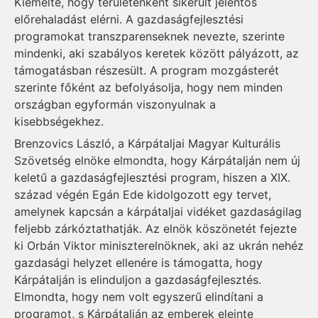
Kiemelte, hogy területenként sikerült jelentős
előrehaladást elérni. A gazdaságfejlesztési
programokat transzparenseknek nevezte, szerinte
mindenki, aki szabályos keretek között pályázott, az
támogatásban részesült. A program mozgásterét
szerinte főként az befolyásolja, hogy nem minden
országban egyformán viszonyulnak a
kisebbségekhez.
Brenzovics László, a Kárpátaljai Magyar Kulturális
Szövetség elnöke elmondta, hogy Kárpátalján nem új
keletű a gazdaságfejlesztési program, hiszen a XIX.
század végén Egán Ede kidolgozott egy tervet,
amelynek kapcsán a kárpátaljai vidéket gazdaságilag
feljebb zárkóztathatják. Az elnök köszönetét fejezte
ki Orbán Viktor miniszterelnöknek, aki az ukrán nehéz
gazdasági helyzet ellenére is támogatta, hogy
Kárpátalján is elinduljon a gazdaságfejlesztés.
Elmondta, hogy nem volt egyszerű elindítani a
programot, s Kárpátalján az emberek eleinte