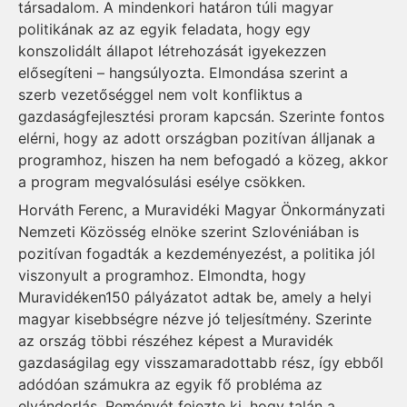
társadalom. A mindenkori határon túli magyar
politikának az az egyik feladata, hogy egy
konszolidált állapot létrehozását igyekezzen
elősegíteni – hangsúlyozta. Elmondása szerint a
szerb vezetőséggel nem volt konfliktus a
gazdaságfejlesztési proram kapcsán. Szerinte fontos
elérni, hogy az adott országban pozitívan álljanak a
programhoz, hiszen ha nem befogadó a közeg, akkor
a program megvalósulási esélye csökken.
Horváth Ferenc, a Muravidéki Magyar Önkormányzati
Nemzeti Közösség elnöke szerint Szlovéniában is
pozitívan fogadták a kezdeményezést, a politika jól
viszonyult a programhoz. Elmondta, hogy
Muravidéken150 pályázatot adtak be, amely a helyi
magyar kisebbségre nézve jó teljesítmény. Szerinte
az ország többi részéhez képest a Muravidék
gazdaságilag egy visszamaradottabb rész, így ebből
adódóan számukra az egyik fő probléma az
elvándorlás. Reményét fejezte ki, hogy talán a