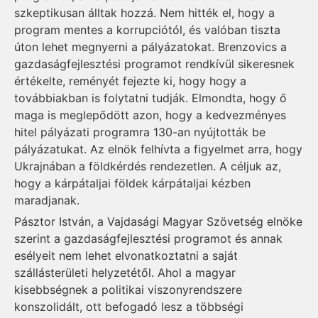
szkeptikusan álltak hozzá. Nem hitték el, hogy a
program mentes a korrupciótól, és valóban tiszta
úton lehet megnyerni a pályázatokat. Brenzovics a
gazdaságfejlesztési programot rendkívül sikeresnek
értékelte, reményét fejezte ki, hogy hogy a
továbbiakban is folytatni tudják. Elmondta, hogy ő
maga is meglepődött azon, hogy a kedvezményes
hitel pályázati programra 130-an nyújtották be
pályázatukat. Az elnök felhívta a figyelmet arra, hogy
Ukrajnában a földkérdés rendezetlen. A céljuk az,
hogy a kárpátaljai földek kárpátaljai kézben
maradjanak.
Pásztor István, a Vajdasági Magyar Szövetség elnöke
szerint a gazdaságfejlesztési programot és annak
esélyeit nem lehet elvonatkoztatni a saját
szállásterületi helyzetétől. Ahol a magyar
kisebbségnek a politikai viszonyrendszere
konszolidált, ott befogadó lesz a többségi