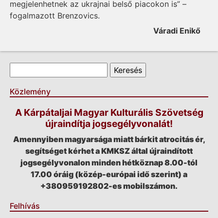
megjelenhetnek az ukrajnai belső piacokon is” –
fogalmazott Brenzovics.
Váradi Enikő
Keresés űrlap
Keresés
Közlemény
A Kárpátaljai Magyar Kulturális Szövetség
újraindítja jogsegélyvonalát!
Amennyiben magyarsága miatt bárkit atrocitás ér,
segítséget kérhet a KMKSZ által újraindított
jogsegélyvonalon minden hétköznap 8.00-tól
17.00 óráig (közép-európai idő szerint) a
+380959192802-es mobilszámon.
Felhívás