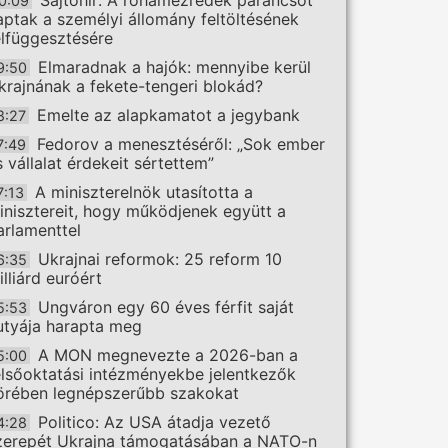
Sajtóhír: A rohamezredek parancsot
0:09
aptak a személyi állomány feltöltésének
elfüggesztésére
Elmaradnak a hajók: mennyibe kerül
9:50
krajnának a fekete-tengeri blokád?
Emelte az alapkamatot a jegybank
8:27
Fedorov a menesztéséről: „Sok ember
7:49
s vállalat érdekeit sértettem”
A miniszterelnök utasította a
7:13
inisztereit, hogy működjenek együtt a
arlamenttel
Ukrajnai reformok: 25 reform 10
6:35
illiárd euróért
Ungváron egy 60 éves férfit saját
5:53
utyája harapta meg
A MON megnevezte a 2026-ban a
5:00
elsőoktatási intézményekbe jelentkezők
örében legnépszerűbb szakokat
Politico: Az USA átadja vezető
4:28
zerepét Ukrajna támogatásában a NATO-n