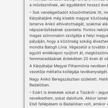
a művésznőnek, aki egyébként hosszú évek
– Sok vendégelőadót köszönthetünk itt, m
Kárpátaljánk még kisebb magyar közösségéb
Ismerve Anikó elhivatottságát, szakmai aláz
népszerűsítésének szentelte. Fontos nekünk
magas színvonalon szolgálja a helyi magya
pályáján, hogy a közönség sokáig élvezhe
mondta Balogh Lívia. Végezetül a további 
együtt emléklapot nyújtott át, megköszön
fennmaradásának érdekében 20 éven át vé
A Kárpátaljai Megyei Filharmónia nevében
vezetője méltatta kollégája tevékenységét.
Nagy Anikó Beregszászban született. Haté
Badalóban.
– Ezért is énekelek sokat a Tiszáról – je
nevelkedtem, sokat daloltunk. Akkor isme
Első fellépésem is Badalóban volt, amikor 