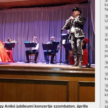
2
k
f
1
U
1
1
é
1
m
p
1
m
1
k
1
f
k
1
 Anikó jubileumi koncertje szombaton, április
s