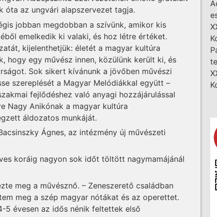
A
 óta az ungvári alapszervezet tagja.
e
égis jobban megdobban a szívünk, amikor kis
X
ől emelkedik ki valaki, és hoz létre értéket.
K
atát, kijelenthetjük: életét a magyar kultúra
P
, hogy egy művész innen, közülünk került ki, és
t
rságot. Sok sikert kívánunk a jövőben művészi
X
sse szereplését a Magyar Melódiákkal együtt –
K
szakmai fejlődéshez való anyagi hozzájárulással
ve Nagy Anikónak a magyar kultúra
gzett áldozatos munkáját.
 Bacsinszky Ágnes, az intézmény új művészeti
ves koráig nagyon sok időt töltött nagymamájánál
gyezte meg a művésznő. – Zeneszerető családban
rtem meg a szép magyar nótákat és az operettet.
4-5 évesen az idős nénik feltettek első