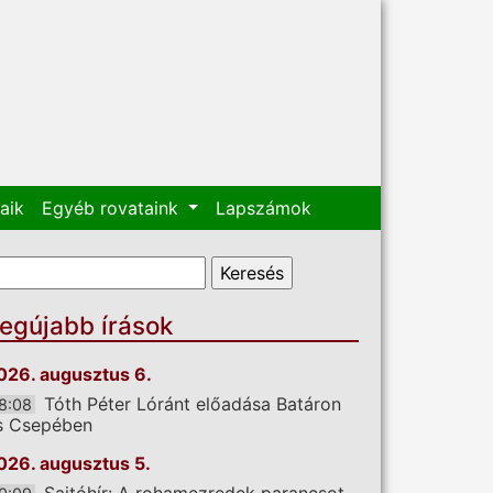
aik
Egyéb rovataink
Lapszámok
eresés űrlap
eresés
egújabb írások
026. augusztus 6.
Tóth Péter Lóránt előadása Batáron
8:08
s Csepében
026. augusztus 5.