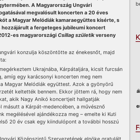
b
agytermében. A Magyarország Ungvári
gatásával megvalósult koncerten a 20 éves
O
kót a Magyar Melódiák kamaraegyüttes kísérte, s
s hozzájárult a fergeteges jubileumi koncert
 2012-es magyarországi
Csillag születik
verseny
K
ungvári konzulja köszöntötte az énekesnőt, majd
ta:
megérkeztem Ukrajnába, Kárpátaljára, kicsit furcsán
g, amíg egy karácsonyi koncerten meg nem
i a Magyar Melódiák együttest. Azok a gyönyörű
á
zetét keltették bennem. Ekkor jöttem rá, hogy nem
t, akik Nagy Anikó koncertjeit hallgatják
e
hol másutt a Kárpát-medencében, a művésznő
nk megélésével ajándékozza meg – emelte ki Kuti
első 20 év csak egy kiindulópont a további hosszú
F
gvári Középszintű Szervezetének elnöke gratulált