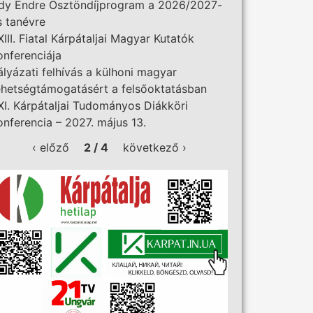
dy Endre Ösztöndíjprogram a 2026/2027-
s tanévre
XIII. Fiatal Kárpátaljai Magyar Kutatók
onferenciája
ályázati felhívás a külhoni magyar
ehetségtámogatásért a felsőoktatásban
XI. Kárpátaljai Tudományos Diákköri
onferencia – 2027. május 13.
‹ előző
2 / 4
következő ›