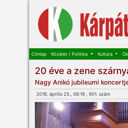
Címlap
Közélet / Politika
Kultúra
Ok
20 éve a zene szárny
Nagy Anikó jubileumi koncert
2018. április 25., 08:19 , 901. szám