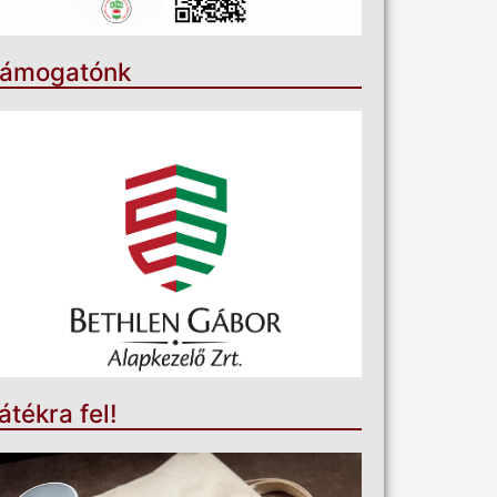
ámogatónk
átékra fel!