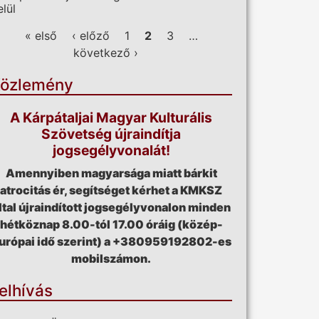
elül
ldalak
« első
‹ előző
1
2
3
…
következő ›
özlemény
A Kárpátaljai Magyar Kulturális
Szövetség újraindítja
jogsegélyvonalát!
Amennyiben magyarsága miatt bárkit
atrocitás ér, segítséget kérhet a KMKSZ
ltal újraindított jogsegélyvonalon minden
hétköznap 8.00-tól 17.00 óráig (közép-
urópai idő szerint) a +380959192802-es
mobilszámon.
elhívás