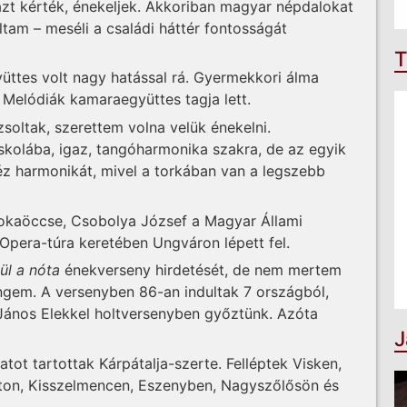
azt kérték, énekeljek. Akkoriban magyar népdalokat
am – meséli a családi háttér fontosságát
T
üttes volt nagy hatással rá. Gyermekkori álma
r Melódiák kamaraegyüttes tagja lett.
zsoltak, szerettem volna velük énekelni.
kolába, igaz, tangóharmonika szakra, de az egyik
éz harmonikát, mivel a torkában van a legszebb
okaöccse, Csobolya József a Magyar Állami
 Opera-túra keretében Ungváron lépett fel.
ül a nóta
énekverseny hirdetését, de nem mertem
ngem. A versenyben 86-an indultak 7 országból,
ános Elekkel holtversenyben győztünk. Azóta
J
tot tartottak Kárpátalja-szerte. Felléptek Visken,
ton, Kisszelmencen, Eszenyben, Nagyszőlősön és