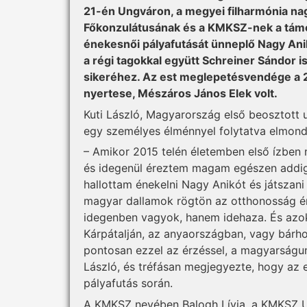
21-én Ungváron, a megyei filharmónia n
Főkonzulátusának és a KMKSZ-nek a támo
énekesnői pályafutását ünneplő Nagy Ani
a régi tagokkal együtt Schreiner Sándor i
sikeréhez. Az est meglepetésvendége a
nyertese, Mészáros János Elek volt.
Kuti László, Magyarország első beosztott 
egy személyes élménnyel folytatva elmond
– Amikor 2015 telén életemben első ízben 
és idegenül éreztem magam egészen addi
hallottam énekelni Nagy Anikót és játszan
magyar dallamok rögtön az otthonosság ér
idegenben vagyok, hanem idehaza. És azoka
Kárpátalján, az anyaországban, vagy bár
pontosan ezzel az érzéssel, a magyarságu
László, és tréfásan megjegyezte, hogy az 
pályafutás során.
A KMKSZ nevében Balogh Lívia, a KMKSZ Un