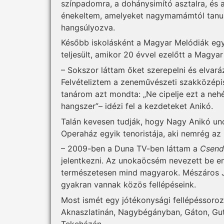
színpadomra, a dohánysimító asztalra, és 
énekeltem, amelyeket nagymamámtól tanult
hangsúlyozva.
Később iskolásként a Magyar Melódiák egy
teljesült, amikor 20 évvel ezelőtt a Magya
– Sokszor láttam őket szerepelni és elvará
Felvételiztem a zeneművészeti szakközépis
tanárom azt mondta: „Ne cipelje ezt a neh
hangszer”– idézi fel a kezdeteket Anikó.
Talán kevesen tudják, hogy Nagy Anikó un
Operaház egyik tenoristája, aki nemrég az
– 2009-ben a Duna TV-ben láttam a
Csend
jelentkezni. Az unokaöcsém nevezett be e
természetesen mind magyarok. Mészáros J
gyakran vannak közös fellépéseink.
Most ismét egy jótékonysági fellépéssoroza
Aknaszlatinán, Nagybégányban, Gáton, Gu