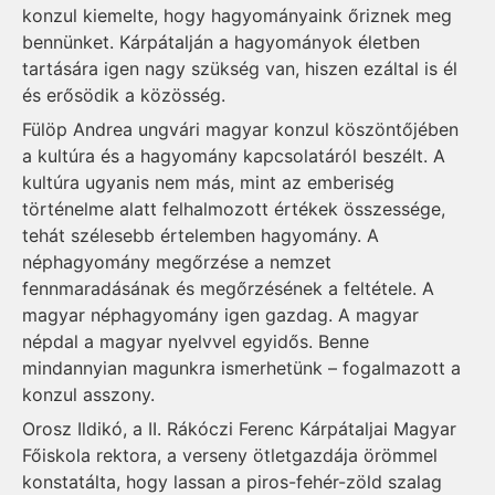
konzul kiemelte, hogy hagyományaink őriznek meg
bennünket. Kárpátalján a hagyományok életben
tartására igen nagy szükség van, hiszen ezáltal is él
és erősödik a közösség.
Fülöp Andrea ungvári magyar konzul köszöntőjében
a kultúra és a hagyomány kapcsolatáról beszélt. A
kultúra ugyanis nem más, mint az emberiség
történelme alatt felhalmozott értékek összessége,
tehát szélesebb értelemben hagyomány. A
néphagyomány megőrzése a nemzet
fennmaradásának és megőrzésének a feltétele. A
magyar néphagyomány igen gazdag. A magyar
népdal a magyar nyelvvel egyidős. Benne
mindannyian magunkra ismerhetünk – fogalmazott a
konzul asszony.
Orosz Ildikó, a II. Rákóczi Ferenc Kárpátaljai Magyar
Főiskola rektora, a verseny ötletgazdája örömmel
konstatálta, hogy lassan a piros-fehér-zöld szalag