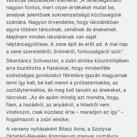
nagyon fontos, mert olyan értékeket mutat be,
amelyek jelentősek soknemzetiségű közösségünk
számára. Nagyon örvendetes, hogy iskoláinkban
egyre többen táncolnak, zenélnek és énekelnek.
Majdnem minden iskolánknak van saját
néptáncegyüttese. A zene épít és erőt ad. A mai nap
a zene szeretetéről, öröméről, fontosságáról szól.”
Sikentáncz Szilveszter, a zsűri elnöke köszöntőjében
arra buzdította a fiatalokat, hogy mindenféle
szélsőséges gondolatot félretéve igazán magyarnak
lenni így kell, be kell menni a próbatermekbe, az
osztálytermekbe, és meg kell tanulni az énekeket, a
táncokat. „Az én apám mindig azt mondta, hogy,
fiam, a hazádról, az anyádról, a hitedről nem
vitatkozol, csak küzdesz érte – maradjon ez így” –
fogalmazott a zsűri elnöke.
A verseny nyitásaként Bilasz Ilona, a Szolyvai
Oktatási-Nevelési Komplexum magyar osztályos