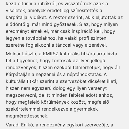
kezd eltűnni a ruhákról, és visszatérnek azok a
viseletek, amelyek eredetileg színesítették a
kárpátaljai vidéket. A rektor szerint, akik eljutottak az
elődöntőig, már mind győztesek. S az, hogy milyen
eredményt érnek el, már csak inspiráció kell, hogy
legyen a továbbiakhoz, ha valaki profi szinten
szeretne foglalkozni a tánccal vagy a zenével.
Molnár László, a KMKSZ kulturális titkára arra hívta
fel a figyelmet, hogy fontosak az ilyen jellegű
rendezvények, hiszen ezekből felmérhetjük, hogy áll
Kárpátalján a népzenei és a néptáncoktatás. A
kulturális titkár szerint a szervezőket dicséret illeti,
hiszen nem egyszerű dolog egy ilyen versenyt
megszervezni, de itt minden feltétel adott ahhoz,
hogy megfelelő körülmények között, megfelelő
szakértelemmel rendelkezve a gyermekek
megmérettessenek.
Váradi Enikő, a rendezvény egykori szervezője, a