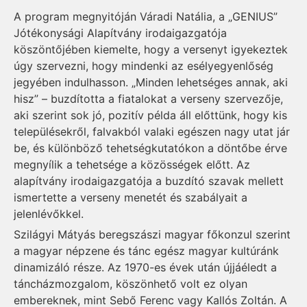
A program megnyitóján Váradi Natália, a „GENIUS”
Jótékonysági Alapítvány irodaigazgatója
köszöntőjében kiemelte, hogy a versenyt igyekeztek
úgy szervezni, hogy mindenki az esélyegyenlőség
jegyében indulhasson. „Minden lehetséges annak, aki
hisz” – buzdította a fiatalokat a verseny szervezője,
aki szerint sok jó, pozitív példa áll előttünk, hogy kis
településekről, falvakból valaki egészen nagy utat jár
be, és különböző tehetségkutatókon a döntőbe érve
megnyílik a tehetsége a közösségek előtt. Az
alapítvány irodaigazgatója a buzdító szavak mellett
ismertette a verseny menetét és szabályait a
jelenlévőkkel.
Szilágyi Mátyás beregszászi magyar főkonzul szerint
a magyar népzene és tánc egész magyar kultúránk
dinamizáló része. Az 1970-es évek után újjáéledt a
táncházmozgalom, köszönhető volt ez olyan
embereknek, mint Sebő Ferenc vagy Kallós Zoltán. A