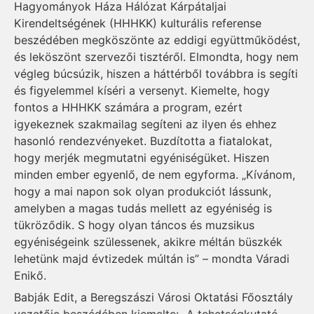
Hagyományok Háza Hálózat Kárpátaljai
Kirendeltségének (HHHKK) kulturális referense
beszédében megköszönte az eddigi együttműködést,
és leköszönt szervezői tisztéről. Elmondta, hogy nem
végleg búcsúzik, hiszen a háttérből továbbra is segíti
és figyelemmel kíséri a versenyt. Kiemelte, hogy
fontos a HHHKK számára a program, ezért
igyekeznek szakmailag segíteni az ilyen és ehhez
hasonló rendezvényeket. Buzdította a fiatalokat,
hogy merjék megmutatni egyéniségüket. Hiszen
minden ember egyenlő, de nem egyforma. „Kívánom,
hogy a mai napon sok olyan produkciót lássunk,
amelyben a magas tudás mellett az egyéniség is
tükröződik. S hogy olyan táncos és muzsikus
egyéniségeink szülessenek, akikre méltán büszkék
lehetünk majd évtizedek múltán is” – mondta Váradi
Enikő.
Babják Edit, a Beregszászi Városi Oktatási Főosztály
vezetője beszédében kiemelte: „A tehetségkutató