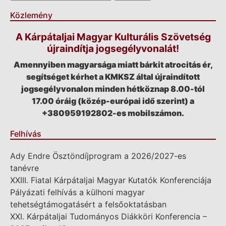
Közlemény
A Kárpátaljai Magyar Kulturális Szövetség
újraindítja jogsegélyvonalát!
Amennyiben magyarsága miatt bárkit atrocitás ér,
segítséget kérhet a KMKSZ által újraindított
jogsegélyvonalon minden hétköznap 8.00-tól
17.00 óráig (közép-európai idő szerint) a
+380959192802-es mobilszámon.
Felhívás
Ady Endre Ösztöndíjprogram a 2026/2027-es
tanévre
XXIII. Fiatal Kárpátaljai Magyar Kutatók Konferenciája
Pályázati felhívás a külhoni magyar
tehetségtámogatásért a felsőoktatásban
XXI. Kárpátaljai Tudományos Diákköri Konferencia –