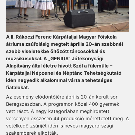
A II. Rákóczi Ferenc Kárpátaljai Magyar Főiskola
átriuma zsúfolásig megtelt április 20-án szebbnél
szebb viseletekbe öltözött táncosokkal és
muzsikusokkal. A „GENIUS” Jótékonysági
Alapítvány által életre hívott Szól a fülemüle –
Kárpátaljai Népzenei és Néptánc Tehetségkutató
idén negyedik alkalommal várta a tehetséges
fiatalokat.
Az esemény elődöntőjére április 20-án került sor
Beregszászban. A programon közel 400 gyermek
vett részt. A négy kategóriában meghirdetett
versenyen összesen 44 produkció mérettetett meg. A
vetélkedő zsűrijét idén is neves magyarországi
szakemberek alkották.