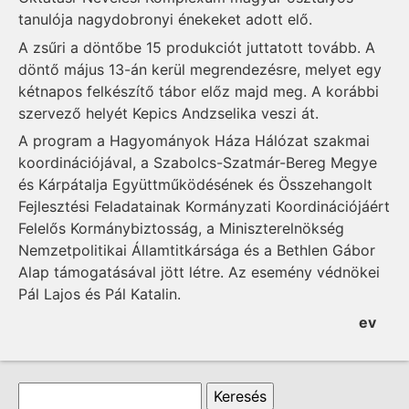
tanulója nagydobronyi énekeket adott elő.
A zsűri a döntőbe 15 produkciót juttatott tovább. A
döntő május 13-án kerül megrendezésre, melyet egy
kétnapos felkészítő tábor előz majd meg. A korábbi
szervező helyét Kepics Andzselika veszi át.
A program a Hagyományok Háza Hálózat szakmai
koordinációjával, a Szabolcs-Szatmár-Bereg Megye
és Kárpátalja Együttműködésének és Összehangolt
Fejlesztési Feladatainak Kormányzati Koordinációjáért
Felelős Kormánybiztosság, a Miniszterelnökség
Nemzetpolitikai Államtitkársága és a Bethlen Gábor
Alap támogatásával jött létre. Az esemény védnökei
Pál Lajos és Pál Katalin.
ev
Keresés űrlap
Keresés