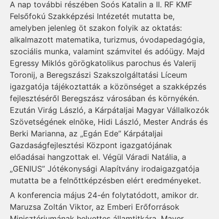
A nap további részében Soós Katalin a II. RF KMF
Felsőfokú Szakképzési Intézetét mutatta be,
amelyben jelenleg öt szakon folyik az oktatás:
alkalmazott matematika, turizmus, óvodapedagógia,
szociális munka, valamint számvitel és adóügy. Majd
Egressy Miklós görögkatolikus parochus és Valerij
Toronij, a Beregszászi Szakszolgáltatási Líceum
igazgatója tájékoztatták a közönséget a szakképzés
fejlesztéséről Beregszász városában és környékén.
Ezután Virág László, a Kárpátaljai Magyar Vállalkozók
Szövetségének elnöke, Hidi László, Mester András és
Berki Marianna, az „Egán Ede” Kárpátaljai
Gazdaságfejlesztési Központ igazgatójának
előadásai hangzottak el. Végül Váradi Natália, a
„GENIUS” Jótékonysági Alapítvány irodaigazgatója
mutatta be a felnőttképzésben elért eredményeket.
A konferencia május 24-én folytatódott, amikor dr.
Maruzsa Zoltán Viktor, az Emberi Erőforrások
Minisztériumának helyettes államtitkára, Mayer