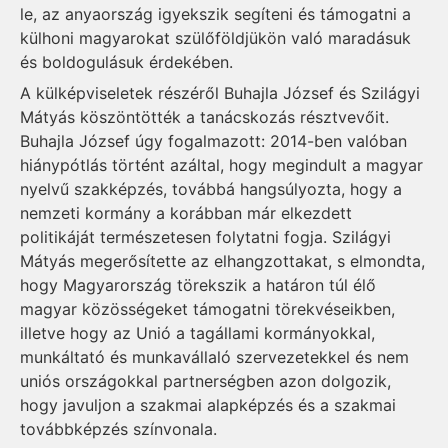
le, az anyaország igyekszik segíteni és támogatni a
külhoni magyarokat szülőföldjükön való maradásuk
és boldogulásuk érdekében.
A külképviseletek részéről Buhajla József és Szilágyi
Mátyás köszöntötték a tanácskozás résztvevőit.
Buhajla József úgy fogalmazott: 2014-ben valóban
hiánypótlás történt azáltal, hogy megindult a magyar
nyelvű szakképzés, továbbá hangsúlyozta, hogy a
nemzeti kormány a korábban már elkezdett
politikáját természetesen folytatni fogja. Szilágyi
Mátyás megerősítette az elhangzottakat, s elmondta,
hogy Magyarország törekszik a határon túl élő
magyar közösségeket támogatni törekvéseikben,
illetve hogy az Unió a tagállami kormányokkal,
munkáltató és munkavállaló szervezetekkel és nem
uniós országokkal partnerségben azon dolgozik,
hogy javuljon a szakmai alapképzés és a szakmai
továbbképzés színvonala.