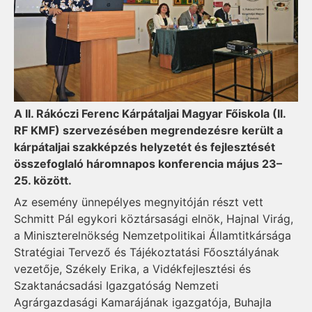
A II. Rákóczi Ferenc Kárpátaljai Magyar Főiskola (II.
RF KMF) szervezésében megrendezésre került a
kárpátaljai szakképzés helyzetét és fejlesztését
összefoglaló háromnapos konferencia május 23–
25. között.
Az esemény ünnepélyes megnyitóján részt vett
Schmitt Pál egykori köztársasági elnök, Hajnal Virág,
a Miniszterelnökség Nemzetpolitikai Államtitkársága
Stratégiai Tervező és Tájékoztatási Főosztályának
vezetője, Székely Erika, a Vidékfejlesztési és
Szaktanácsadási Igazgatóság Nemzeti
Agrárgazdasági Kamarájának igazgatója, Buhajla