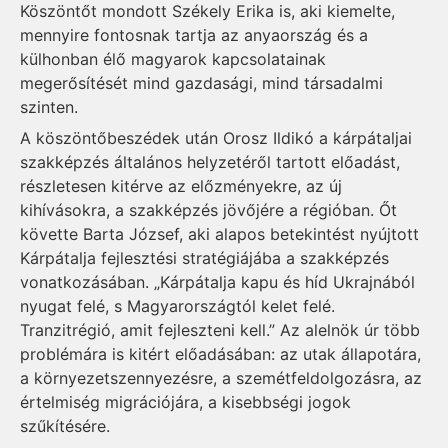
Köszöntőt mondott Székely Erika is, aki kiemelte,
mennyire fontosnak tartja az anyaország és a
külhonban élő magyarok kapcsolatainak
megerősítését mind gazdasági, mind társadalmi
szinten.
A köszöntőbeszédek után Orosz Ildikó a kárpátaljai
szakképzés általános helyzetéről tartott előadást,
részletesen kitérve az előzményekre, az új
kihívásokra, a szakképzés jövőjére a régióban. Őt
követte Barta József, aki alapos betekintést nyújtott
Kárpátalja fejlesztési stratégiájába a szakképzés
vonatkozásában. „Kárpátalja kapu és híd Ukrajnából
nyugat felé, s Magyarországtól kelet felé.
Tranzitrégió, amit fejleszteni kell.” Az alelnök úr több
problémára is kitért előadásában: az utak állapotára,
a környezetszennyezésre, a szemétfeldolgozásra, az
értelmiség migrációjára, a kisebbségi jogok
szűkítésére.