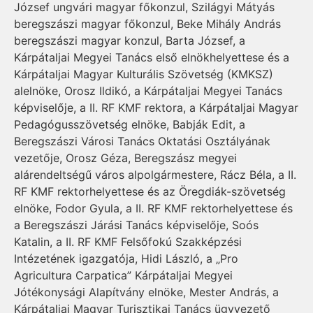
József ungvári magyar főkonzul, Szilágyi Mátyás
beregszászi magyar főkonzul, Beke Mihály András
beregszászi magyar konzul, Barta József, a
Kárpátaljai Megyei Tanács első elnökhelyettese és a
Kárpátaljai Magyar Kulturális Szövetség (KMKSZ)
alelnöke, Orosz Ildikó, a Kárpátaljai Megyei Tanács
képviselője, a II. RF KMF rektora, a Kárpátaljai Magyar
Pedagógusszövetség elnöke, Babják Edit, a
Beregszászi Városi Tanács Oktatási Osztályának
vezetője, Orosz Géza, Beregszász megyei
alárendeltségű város alpolgármestere, Rácz Béla, a II.
RF KMF rektorhelyettese és az Öregdiák-szövetség
elnöke, Fodor Gyula, a II. RF KMF rektorhelyettese és
a Beregszászi Járási Tanács képviselője, Soós
Katalin, a II. RF KMF Felsőfokú Szakképzési
Intézetének igazgatója, Hidi László, a „Pro
Agricultura Carpatica” Kárpátaljai Megyei
Jótékonysági Alapítvány elnöke, Mester András, a
Kárpátaljai Magyar Turisztikai Tanács ügyvezető