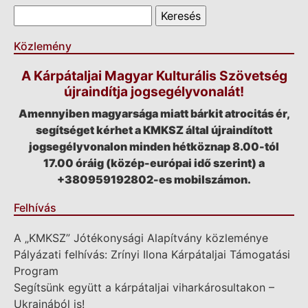
Keresés űrlap
Keresés
Közlemény
A Kárpátaljai Magyar Kulturális Szövetség
újraindítja jogsegélyvonalát!
Amennyiben magyarsága miatt bárkit atrocitás ér,
segítséget kérhet a KMKSZ által újraindított
jogsegélyvonalon minden hétköznap 8.00-tól
17.00 óráig (közép-európai idő szerint) a
+380959192802-es mobilszámon.
Felhívás
A „KMKSZ” Jótékonysági Alapítvány közleménye
Pályázati felhívás: Zrínyi Ilona Kárpátaljai Támogatási
Program
Segítsünk együtt a kárpátaljai viharkárosultakon –
Ukrajnából is!