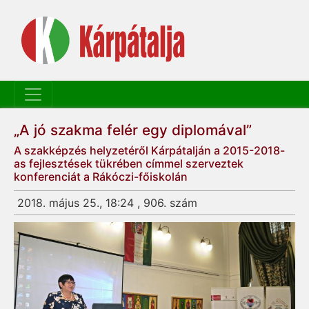
„A jó szakma felér egy diplomával”
A szakképzés helyzetéről Kárpátalján a 2015-2018-
as fejlesztések tükrében címmel szerveztek
konferenciát a Rákóczi-főiskolán
2018. május 25., 18:24 , 906. szám