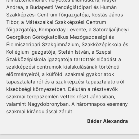
Andrea, a Budapesti Vendéglátóipari és Humán
Szakképzési Centrum főigazgatója, Rostás János
Tibor, a Mátészalkai Szakképzési Centrum
főigazgatója, Komporday Levente, a Sátoraljaújhelyi
Georgikon Görögkatolikus Mezőgazdasági és
Élelmiszeripari Szakgimnázium, Szakközépiskola és
Kollégium igazgatója, Stefán István, a Szepsi
Szakközépiskola igazgatója tartottak előadást a
szakképzési centrumok kialakulásának történeti
előzményeiről, a külföldi szakmai gyakorlatok
tapasztalatairól és a szakképzési tapasztalatokról
kisebbségi környezetben. Délután a résztvevők
szakmai terepszemlén vettek részt Jánosiban,
valamint Nagydobronyban. A háromnapos esemény
szakmai kirándulással zárult.
Báder Alexandra