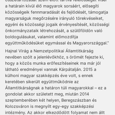
a határain kívül élő magyarok sorsáért, elősegíti
közösségeik fennmaradását és fejlődését, támogatja
magyarságuk megőrzésére irányuló törekvéseiket,
egyéni és közösségi jogaik érvényesítését, közösségi
önkormányzataik létrehozását, a szülőföldön való
boldogulásukat, valamint előmozdítja
együttműködésüket egymással és Magyarországgal.”
Hajnal Virág a Nemzetpolitikai Államtitkárság
nevében szólt a jelenlévőkhöz, s örömét fejezte ki,
hogy a közös munka erőfeszítéseinek ma már jól
látható eredményei vannak Kárpátalján. 2015 a
külhoni magyar szakképzés éve volt, s ennek
keretében sikerült együttműködnie az
Államtitkárságnak a határon túli magyarokkal – ez a
gondolat akkor született meg, miután 2014
szeptemberében két helyen, Beregszászban és
Kolozsváron is megnyílt egy-egy szakképzési
intézmény. Az akkor elkezdődött folyamat nem állt