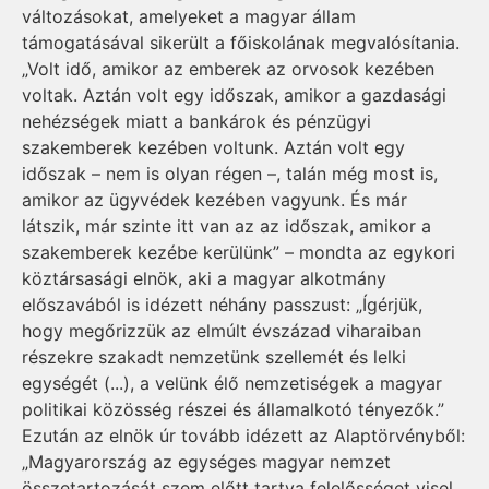
változásokat, amelyeket a magyar állam
támogatásával sikerült a főiskolának megvalósítania.
„Volt idő, amikor az emberek az orvosok kezében
voltak. Aztán volt egy időszak, amikor a gazdasági
nehézségek miatt a bankárok és pénzügyi
szakemberek kezében voltunk. Aztán volt egy
időszak – nem is olyan régen –, talán még most is,
amikor az ügyvédek kezében vagyunk. És már
látszik, már szinte itt van az az időszak, amikor a
szakemberek kezébe kerülünk” – mondta az egykori
köztársasági elnök, aki a magyar alkotmány
előszavából is idézett néhány passzust: „Ígérjük,
hogy megőrizzük az elmúlt évszázad viharaiban
részekre szakadt nemzetünk szellemét és lelki
egységét (...), a velünk élő nemzetiségek a magyar
politikai közösség részei és államalkotó tényezők.”
Ezután az elnök úr tovább idézett az Alaptörvényből:
„Magyarország az egységes magyar nemzet
összetartozását szem előtt tartva felelősséget visel