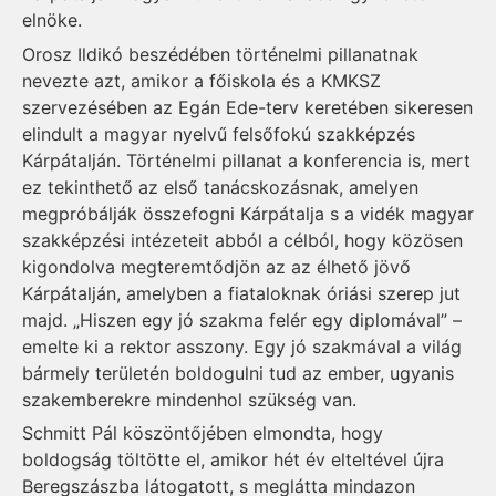
elnöke.
Orosz Ildikó beszédében történelmi pillanatnak
nevezte azt, amikor a főiskola és a KMKSZ
szervezésében az Egán Ede-terv keretében sikeresen
elindult a magyar nyelvű felsőfokú szakképzés
Kárpátalján. Történelmi pillanat a konferencia is, mert
ez tekinthető az első tanácskozásnak, amelyen
megpróbálják összefogni Kárpátalja s a vidék magyar
szakképzési intézeteit abból a célból, hogy közösen
kigondolva megteremtődjön az az élhető jövő
Kárpátalján, amelyben a fiataloknak óriási szerep jut
majd. „Hiszen egy jó szakma felér egy diplomával” –
emelte ki a rektor asszony. Egy jó szakmával a világ
bármely területén boldogulni tud az ember, ugyanis
szakemberekre mindenhol szükség van.
Schmitt Pál köszöntőjében elmondta, hogy
boldogság töltötte el, amikor hét év elteltével újra
Beregszászba látogatott, s meglátta mindazon