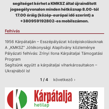
segítséget kérhet a KMKSZ által újraindított
jogsegélyvonalon minden hétköznap 8.00-tól
17.00 óráig (közép-európai idő szerint) a
+380959192802-es mobilszámon.
Felhívás
1956 Kárpátalján – Esszépályázat középiskolásoknak
A „KMKSZ” Jótékonysági Alapítvány közleménye
Pályázati felhívás: Zrínyi Ilona Kárpátaljai Támogatási
Program
Segítsünk együtt a kárpátaljai viharkárosultakon –
Ukrajnából is!
1 / 4
következő ›