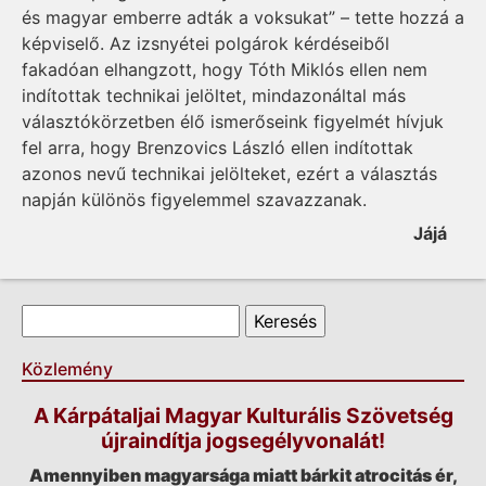
és magyar emberre adták a voksukat” – tette hozzá a
képviselő. Az izsnyétei polgárok kérdéseiből
fakadóan elhangzott, hogy Tóth Miklós ellen nem
indítottak technikai jelöltet, mindazonáltal más
választókörzetben élő ismerőseink figyelmét hívjuk
fel arra, hogy Brenzovics László ellen indítottak
azonos nevű technikai jelölteket, ezért a választás
napján különös figyelemmel szavazzanak.
Jájá
Keresés űrlap
Keresés
Közlemény
A Kárpátaljai Magyar Kulturális Szövetség
újraindítja jogsegélyvonalát!
Amennyiben magyarsága miatt bárkit atrocitás ér,