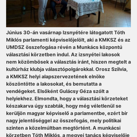
Június 30-án vasárnap Izsnyétére látogatott Tóth
Miklós parlamenti képviselőjelölt, aki a KMKSZ és az
UMDSZ összefogása révén a Munkács központú
választási körzetben indul. Az izsnyétei lakosok
nem közömbösek a választás iránt, hiszen megtelt a
kultúrház klubja választópolgárokkal. Orosz Szilvia,
a KMKSZ helyi alapszervezetének elnöke
köszöntötte a lakosokat, és bemutatta a
vendégeket. Elsőként Gulácsy Géza szólt a
helyiekhez. Elmondta, hogy a választási körzeteket
készakarva úgy szabták, hogy még véletlenül se
kerüljön magyar képviselő a parlamentbe, ezért bír
nagy jelentőséggel az összefogás, mely politikai
szinten a közelmúltban megtörtént. A munkácsi
körzetben Tóth Miklós, a megyei tanács képviselője