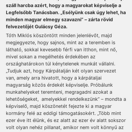
száll harcba azért, hogy a magyarokat képviselje a
Legfelsőbb Tanácsban. „Esélyünk csak úgy lehet, ha
minden magyar elmegy szavazni” – zárta rövid
felvezetőjét Gulácsy Géza.
Tóth Miklós köszöntött minden jelenlévőt, majd
megjegyezte, hogy sajnos, mint az a teremben is
látható, sokkal kevesebb férfi van itthon, mint nő,
mivel sokan a megélhetés érdekében az
országhatárokon túl kénytelenek munkát vállalni.
„Tudjuk azt, hogy Kárpátalján két olyan szervezet
van, amely arra hivatott, hogy a kárpátaljai
magyarság közös érdekét képviselje. Próbálunk
munkahelyeket teremteni, megragadni azokat a
lehetőségeket, amelyekkel rendelkezünk” – mondta a
képviselő, majd köszönetét fejezte ki a magyar
kormány felé az eddigi támogatásokért. „Több mint
ezer éve itt élünk, és ez alatt az ezer év alatt sokszor
volt olyan nehéz pillanat, amikor nem volt könnyű az