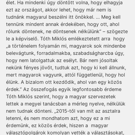
élet. Ha mindenki úgy döntött volna, hogy elhagyja
ezt az országot, akkor lehet, hogy már nem is
tudnánk magyarul beszélni itt önökkel. … Meg kell
tennünk mindent annak érdekében, hogy ott, ahol
rólunk döntenek, ne döntsenek nélkülünk” – szögezte
le a képviselő. Tóth Miklós emlékeztetett arra hogy
„a történelem folyamán mi, magyarok sok mindenbe
belevágtunk, forradalmakba, szabadságharcba úgy,
hogy nem latolgattuk az esélyt. Bár nem jósoltak
nekünk fényes jövőt, tudtuk azt, hogy ki kell állnunk,
mert magyarok vagyunk, attól függetlenül, hogy hol
élünk. A bizalom ott kezdődik, ahol van egy közös
érdek.” Az összefogás egyik legfontosabb érdeme
Tóth Miklós szerint, hogy a magyar szervezetek
lettek a megyei tanácsban a mérleg nyelve, nélkülük
nem tudnak dönteni. „2015-től van mit az asztalra
letenni, és nem mondhatom azt, hogy ez a mi
érdemünk, ez közös érdek, hiszen a magyar
választópolgárok komolyan vették a választásokat,