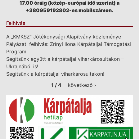
17.00 óráig (közép-európai idő szerint) a
+380959192802-es mobilszámon.
Felhívás
A „KMKSZ” Jótékonysági Alapítvány közleménye
Pályázati felhívás: Zrínyi Ilona Kárpátaljai Támogatási
Program
Segítsünk együtt a kárpátaljai viharkárosultakon –
Ukrajnából is!
Segítsünk a kárpátaljai viharkárosultakon!
1 / 4
következő ›