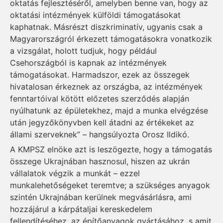
oktatás fejlesztéséről, amelyben benne van, hogy az
oktatási intézmények külföldi támogatásokat
kaphatnak. Másrészt diszkriminatív, ugyanis csak a
Magyarországról érkezett támogatásokra vonatkozik
a vizsgálat, holott tudjuk, hogy például
Csehországból is kapnak az intézmények
támogatásokat. Harmadszor, ezek az összegek
hivatalosan érkeznek az országba, az intézmények
fenntartóival kötött előzetes szerződés alapján
nyúlhatunk az épületekhez, majd a munka elvégzése
után jegyzőkönyvben kell átadni az értékeket az
állami szerveknek” – hangsúlyozta Orosz Ildikó.
A KMPSZ elnöke azt is leszögezte, hogy a támogatás
összege Ukrajnában hasznosul, hiszen az ukrán
vállalatok végzik a munkát – ezzel
munkalehetőségeket teremtve; a szükséges anyagok
szintén Ukrajnában kerülnek megvásárlásra, ami
hozzájárul a kárpátaljai kereskedelem
fellendítéséhez, az építőanyagok gyártásához, s amit