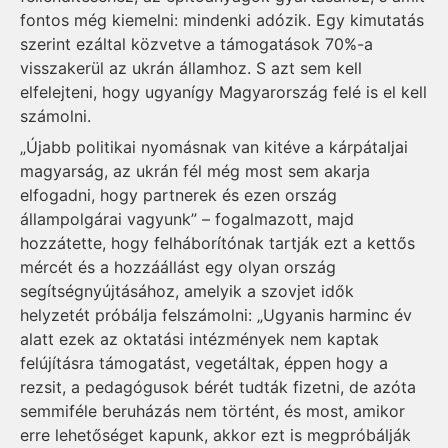
fontos még kiemelni: mindenki adózik. Egy kimutatás
szerint ezáltal közvetve a támogatások 70%-a
visszakerül az ukrán államhoz. S azt sem kell
elfelejteni, hogy ugyanígy Magyarország felé is el kell
számolni.
„Újabb politikai nyomásnak van kitéve a kárpátaljai
magyarság, az ukrán fél még most sem akarja
elfogadni, hogy partnerek és ezen ország
állampolgárai vagyunk” – fogalmazott, majd
hozzátette, hogy felháborítónak tartják ezt a kettős
mércét és a hozzáállást egy olyan ország
segítségnyújtásához, amelyik a szovjet idők
helyzetét próbálja felszámolni: „Ugyanis harminc év
alatt ezek az oktatási intézmények nem kaptak
felújításra támogatást, vegetáltak, éppen hogy a
rezsit, a pedagógusok bérét tudták fizetni, de azóta
semmiféle beruházás nem történt, és most, amikor
erre lehetőséget kapunk, akkor ezt is megpróbálják