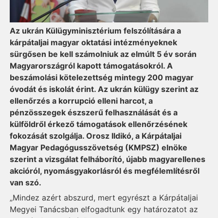
Az ukrán Külügyminisztérium felszólítására a
kárpátaljai magyar oktatási intézményeknek
sürgősen be kell számolniuk az elmúlt 5 év során
Magyarországról kapott támogatásokról. A
beszámolási kötelezettség mintegy 200 magyar
óvodát és iskolát érint. Az ukrán külügy szerint az
ellenőrzés a korrupció elleni harcot, a
pénzösszegek észszerű felhasználását és a
külföldről érkező támogatások ellenőrzésének
fokozását szolgálja. Orosz Ildikó, a Kárpátaljai
Magyar Pedagógusszövetség (KMPSZ) elnöke
szerint a vizsgálat felháborító, újabb magyarellenes
akcióról, nyomásgyakorlásról és megfélemlítésről
van szó.
„Mindez azért abszurd, mert egyrészt a Kárpátaljai
Megyei Tanácsban elfogadtunk egy határozatot az