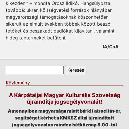
kikezdeni” – mondta Orosz Ildikó. Hangsúlyozta
továbbá: ukrán költségvetési források hiányában
magyarországi támogatásoknak köszönhetően
sikerült az elmúlt években többek között beázó
tetőket és beszakadt padlókat kijavítani, valamint
hideg tantermeket befűteni.
IA/CsA
Keresés űrlap
Keresés
Közlemény
A Kárpátaljai Magyar Kulturális Szövetség
újraindítja jogsegélyvonalát!
Amennyiben magyarsága miatt bárkit atrocitás ér,
segítséget kérhet a KMKSZ által újraindított
jogsegélyvonalon minden hétköznap 8.00-tól