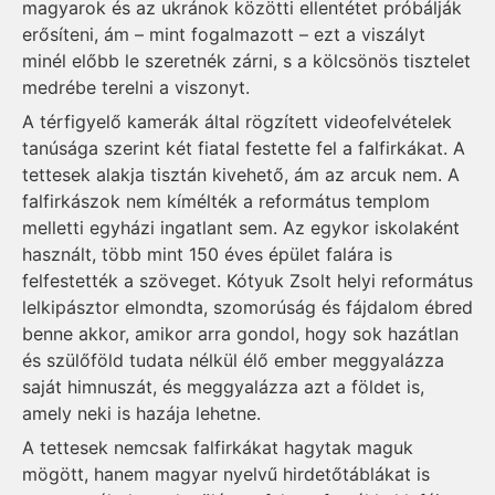
magyarok és az ukránok közötti ellentétet próbálják
erősíteni, ám – mint fogalmazott – ezt a viszályt
minél előbb le szeretnék zárni, s a kölcsönös tisztelet
medrébe terelni a viszonyt.
A térfigyelő kamerák által rögzített videofelvételek
tanúsága szerint két fiatal festette fel a falfirkákat. A
tettesek alakja tisztán kivehető, ám az arcuk nem. A
falfirkászok nem kímélték a református templom
melletti egyházi ingatlant sem. Az egykor iskolaként
használt, több mint 150 éves épület falára is
felfestették a szöveget. Kótyuk Zsolt helyi református
lelkipásztor elmondta, szomorúság és fájdalom ébred
benne akkor, amikor arra gondol, hogy sok hazátlan
és szülőföld tudata nélkül élő ember meggyalázza
saját himnuszát, és meggyalázza azt a földet is,
amely neki is hazája lehetne.
A tettesek nemcsak falfirkákat hagytak maguk
mögött, hanem magyar nyelvű hirdetőtáblákat is