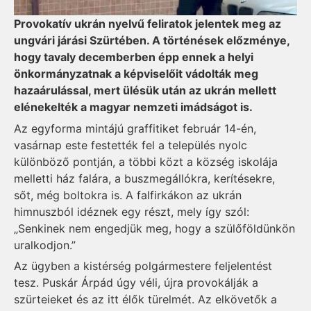
Provokatív ukrán nyelvű feliratok jelentek meg az
ungvári járási Szürtében. A történések előzménye,
hogy tavaly decemberben épp ennek a helyi
önkormányzatnak a képviselőit vádolták meg
hazaárulással, mert ülésük után az ukrán mellett
elénekelték a magyar nemzeti imádságot is.
Az egyforma mintájú graffitiket február 14-én,
vasárnap este festették fel a település nyolc
különböző pontján, a többi közt a község iskolája
melletti ház falára, a buszmegállókra, kerítésekre,
sőt, még boltokra is. A falfirkákon az ukrán
himnuszból idéznek egy részt, mely így szól:
„Senkinek nem engedjük meg, hogy a szülőföldünkön
uralkodjon.”
Az ügyben a kistérség polgármestere feljelentést
tesz. Puskár Árpád úgy véli, újra provokálják a
szürteieket és az itt élők türelmét. Az elkövetők a