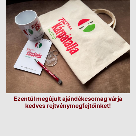
Ezentúl megújult ajándékcsomag várja
kedves rejtvénymegfejtőinket!