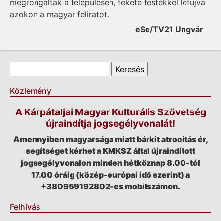
megrongáltak a településen, fekete festékkel lefújva
azokon a magyar feliratot.
eSe/TV21 Ungvár
Keresés űrlap
Keresés
Közlemény
A Kárpátaljai Magyar Kulturális Szövetség
újraindítja jogsegélyvonalát!
Amennyiben magyarsága miatt bárkit atrocitás ér,
segítséget kérhet a KMKSZ által újraindított
jogsegélyvonalon minden hétköznap 8.00-tól
17.00 óráig (közép-európai idő szerint) a
+380959192802-es mobilszámon.
Felhívás