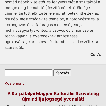
nomád népek viseletét és fegyverzetét a szkítáktól a
mongolokig bemutató Íjfeszítő népek öröksége
címmel tartott élő történelemórát, betekinthettek az
ősi népi mesterségek rejtelmeibe, a hordókészítés, a
korongozás és a fafaragás mesterségébe, a
méhviaszgyertya-öntés, a szövés és a nemezelés
technikájába, a gyerekeknek arcfestéssel,
ugrálóvárral, körhintával és trambulinnal készültek a
szervezők.
Cs. A.
Keresés űrlap
Keresés
Közlemény
A Kárpátaljai Magyar Kulturális Szövetség
újraindítja jogsegélyvonalát!