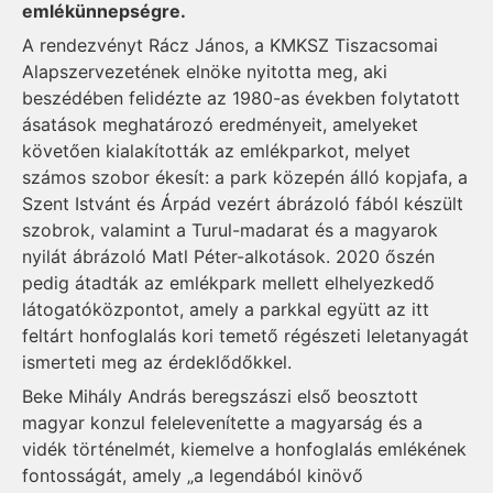
emlékünnepségre.
A rendezvényt Rácz János, a KMKSZ Tiszacsomai
Alapszervezetének elnöke nyitotta meg, aki
beszédében felidézte az 1980-as években folytatott
ásatások meghatározó eredményeit, amelyeket
követően kialakították az emlékparkot, melyet
számos szobor ékesít: a park közepén álló kopjafa, a
Szent Istvánt és Árpád vezért ábrázoló fából készült
szobrok, valamint a Turul-madarat és a magyarok
nyilát ábrázoló Matl Péter-alkotások. 2020 őszén
pedig átadták az emlékpark mellett elhelyezkedő
látogatóközpontot, amely a parkkal együtt az itt
feltárt honfoglalás kori temető régészeti leletanyagát
ismerteti meg az érdeklődőkkel.
Beke Mihály András beregszászi első beosztott
magyar konzul felelevenítette a magyarság és a
vidék történelmét, kiemelve a honfoglalás emlékének
fontosságát, amely „a legendából kinövő