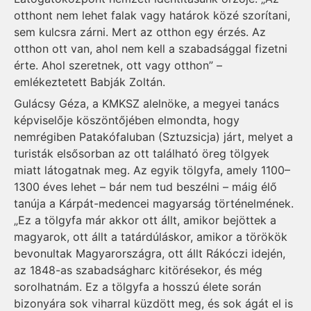
otthont nem lehet falak vagy határok közé szorítani,
sem kulcsra zárni. Mert az otthon egy érzés. Az
otthon ott van, ahol nem kell a szabadsággal fizetni
érte. Ahol szeretnek, ott vagy otthon” –
emlékeztetett Babják Zoltán.
Gulácsy Géza, a KMKSZ alelnöke, a megyei tanács
képviselője köszöntőjében elmondta, hogy
nemrégiben Patakófaluban (Sztuzsicja) járt, melyet a
turisták elsősorban az ott található öreg tölgyek
miatt látogatnak meg. Az egyik tölgyfa, amely 1100–
1300 éves lehet – bár nem tud beszélni – máig élő
tanúja a Kárpát-medencei magyarság történelmének.
„Ez a tölgyfa már akkor ott állt, amikor bejöttek a
magyarok, ott állt a tatárdúláskor, amikor a törökök
bevonultak Magyarországra, ott állt Rákóczi idején,
az 1848-as szabadságharc kitörésekor, és még
sorolhatnám. Ez a tölgyfa a hosszú élete során
bizonyára sok viharral küzdött meg, és sok ágát el is