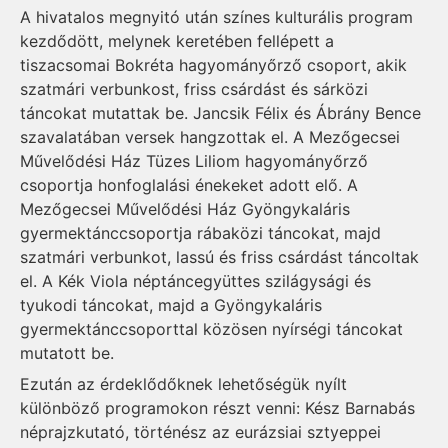
A hivatalos megnyitó után színes kulturális program
kezdődött, melynek keretében fellépett a
tiszacsomai Bokréta hagyományőrző csoport, akik
szatmári verbunkost, friss csárdást és sárközi
táncokat mutattak be. Jancsik Félix és Ábrány Bence
szavalatában versek hangzottak el. A Mezőgecsei
Művelődési Ház Tüzes Liliom hagyományőrző
csoportja honfoglalási énekeket adott elő. A
Mezőgecsei Művelődési Ház Gyöngykaláris
gyermektánccsoportja rábaközi táncokat, majd
szatmári verbunkot, lassú és friss csárdást táncoltak
el. A Kék Viola néptáncegyüttes szilágysági és
tyukodi táncokat, majd a Gyöngykaláris
gyermektánccsoporttal közösen nyírségi táncokat
mutatott be.
Ezután az érdeklődőknek lehetőségük nyílt
különböző programokon részt venni: Kész Barnabás
néprajzkutató, történész az eurázsiai sztyeppei