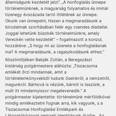
államiságunk kezdetét jelzi”. „A honfoglalás ünnepe
történelmünknek, a magyarság folyamatos és immár
tizenegy évszázada tartó ittlétének az ünnepe.
Okunk van ünnepelni, hiszen a megmaradásunk a
birodalmak szorításában felér egy csendes diadallal.
Joggal lehetünk büszkék történelmünkre, amely
Vereckén vette kezdetét” – fogalmazott a konzul,
hozzátéve: „S hogy mi az üzenete a honfoglalásnak
ma? A megmaradásunk, a ragaszkodásunk ehhez.”
Köszöntőjében Babják Zoltán, a Beregszászi
kistérség polgármestere aláhúzta: „Tiszacsoma
emlékét őrzi mindannak, amit a
történelemkönyvekből tudunk őseinkről, a nemzetről,
magunkról. Bárhová is nézünk, bármit is teszünk, a
múlt itt mindannyiszor megelevenedik.” A
polgármester kijelentette: történelmünk mérföldkövei
mindig emlékeztetni fognak arra, kik vagyunk, s a
Tiszacsomai Honfoglalási Emlékpark és
Látogatóközpont nemzeti identitásunk őrzője. „Az