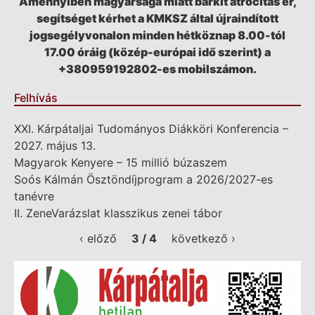
Amennyiben magyarsága miatt bárkit atrocitás ér,
segítséget kérhet a KMKSZ által újraindított
jogsegélyvonalon minden hétköznap 8.00-tól
17.00 óráig (közép-európai idő szerint) a
+380959192802-es mobilszámon.
Felhívás
XXI. Kárpátaljai Tudományos Diákköri Konferencia –
2027. május 13.
Magyarok Kenyere – 15 millió búzaszem
Soós Kálmán Ösztöndíjprogram a 2026/2027-es
tanévre
II. ZeneVarázslat klasszikus zenei tábor
‹ előző
3 / 4
következő ›