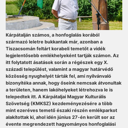
Kárpátalján számos, a honfoglalás korából
származó leletre bukkantak már, azonban a
Tiszacsomán feltárt korabeli temetőt a vidék
legjelentősebb emlékhelyeként tartják számon. Az
itt folytatott ásatások során a régészek egy X.
századi települést, valamint a magyar határvédő
közösség nyughelyét tárták fel, ami nyilvánvaló
bizonyítéka annak, hogy őseink nemcsak átvonultak
a területen, hanem lakóhelyeket létrehozva le is
telepedtek itt. A Kárpátaljai Magyar Kulturális
Szövetség (KMKSZ) kezdeményezésére a több
mint ezeréves temető északi részén emlékparkot
alakítottak ki, ahol idén június 27-én került sor az
évente megrendezett hagyományos honfoglalási