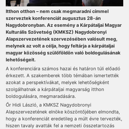
Itthon otthon – nem csak megmaradni címmel
szerveztek konferenciát augusztus 28-án
Nagydobronyban. Az esemény a Kárpátaljai Magyar
Kulturális Szövetség (KMKSZ) Nagydobronyi
Alapszervezetének szervezésében valósult meg,
melynek az volt a célja, hogy feltárja a kárpátaljai
magyar közösség szülőföldön való boldogulásának
lehetőségeit.
A konferenciára számos hazai és határon túli előadó
érkezett. A szakemberek több témában ismertették
azokat a perspektívákat, melyek lehetőségként
szolgálhatnak a kárpátaljai magyarság itthon
boldogulására, megmaradására.
Őr Hidi László, a KMKSZ Nagydobronyi
Alapszervezetének elnöke köszöntőjében elmondta,
hogy a konferenciát eredetileg a múlt évre tervezték,
hiszen tavaly avatták fel a nemzeti összetartozás