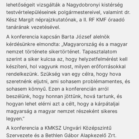
lehetőségeit vizsgálták a Nagydobronyi kistérség
testvértelepüléseinek polgármestereivel, valamint dr.
Kész Margit néprajzkutatónak, a II. RF KMF óraadó
tanárának vezetésével.
A konferencia kapcsán Barta József alelnök
kérdésünkre elmondta: „Magyarország és a magyar
nemzet története sikertörténet. Tapasztalatom
szerint a siker kulcsa az, hogy helyzetfelmérést kell
készíteni, hol vagyunk most, milyen erőforrásokkal
rendelkezünk. Szükség van egy célra, hogy hova
szeretnénk eljutni, ami sohasem problémamentes, és
sohasem könnyű. Ezen a konferencián arról
beszélünk, hogy honnan jöttünk, hová tartunk, és
hogyan lehet elérni azt a célt, hogy a kárpátaljai
magyarság a magyar nemzet részeként sikeres
legyen.”
A konferencia a KMKSZ Ungvári Középszintű
Szervezete és a Bethlen Gábor Alapkezelő Zrt.