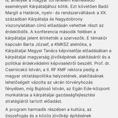
is, amelyek a magyar történelem kiemelkedő
eseményeit Kárpátaljához kötik. Ezt követően Badó
Margit a Határok, nyelv- és rendszerváltások a XX.
században Kárpátalja és Nagydobrony
viszonylatában című előadásán vehettek részt az
érdeklődők. A konferencia második felében a
kárpátaljai jelent érintették a szervezők. E témakör
kapcsán Barta József, a KMKSZ alelnöke, a
Kárpátaljai Megyei Tanács képviselője elő­adásában a
kárpátaljai magyarság jövőképének alakításáról és a
politikai érdekvédelmi képviseletről beszélt. Prof. dr.
Csernicskó István, a II. RF KMF rektora pedig a
magyar oktatáspolitika helyzetének, alakításának
lehetőségeit vázolta az ukrán törvényhozás
fényében, míg Bujdosó István, az Egán Ede-központ
munkatársa a kárpátaljai gazdaságfejlesztési
stratégiáról tartott előadást.
A program harmadik részében a kultúra, az
összefogás és a közös jövőkép építésének