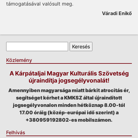
támogatásával valósult meg.
Váradi Enikő
Keresés űrlap
Keresés
Közlemény
A Kárpátaljai Magyar Kulturális Szövetség
újraindítja jogsegélyvonalát!
Amennyiben magyarsága miatt bárkit atrocitás ér,
segítséget kérhet a KMKSZ által újraindított
jogsegélyvonalon minden hétköznap 8.00-tól
17.00 óráig (közép-európai idő szerint) a
+380959192802-es mobilszámon.
Felhívás