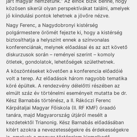
járt magyar nemzetünk.” Az elnök bízik benne, hogy
közösen sikerül olyan perspektívákat találni, amelyek
jó kiindulási pontok lehetnek a jövőre nézve.
Nagy Ferenc, a Nagydobronyi kistérség
polgármestere örömét fejezte ki, hogy a kistérség
biztosíthatja a helyszínt ennek a színvonalas
konferenciának, melynek előadásai és az azt követő
diskurzusok során – reményei szerint – komoly
ötletek, gondolatok, lehetőségek születhetnek.
A köszöntéseket követően a konferencia előadóié
volt a terep. Az előadások három nagyobb tematika
köré épültek. A rendezvény délelőtti részében az
elmúlt száz év történelmi eseményeit mutatta be dr.
Kész Barnabás történész, a II. Rákóczi Ferenc
Kárpátaljai Magyar Főiskola (II. RF KMF) óraadó
tanára, majd Magyarország útjáról mesélt a
kezdetektől Trianonig. Kész Barnabás előadásában
kitért azokra a nevezetességekre és érdekességekre