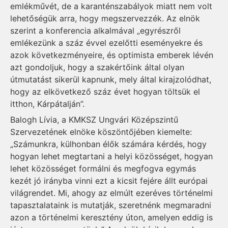
emlékművét, de a karanténszabályok miatt nem volt
lehetőségük arra, hogy megszervezzék. Az elnök
szerint a konferencia alkalmával „egyrészről
emlékezünk a száz évvel ezelőtti eseményekre és
azok következményeire, és optimista emberek lévén
azt gondoljuk, hogy a szakértőink által olyan
útmutatást sikerül kapnunk, mely által kirajzolódhat,
hogy az elkövetkező száz évet hogyan töltsük el
itthon, Kárpátalján”.
Balogh Lívia, a KMKSZ Ungvári Középszintű
Szervezetének elnöke köszöntőjében kiemelte:
„Számunkra, külhonban élők számára kérdés, hogy
hogyan lehet megtartani a helyi közösséget, hogyan
lehet közösséget formálni és megfogva egymás
kezét jó irányba vinni ezt a kicsit fejére állt európai
világrendet. Mi, ahogy az elmúlt ezeréves történelmi
tapasztalataink is mutatják, szeretnénk megmaradni
azon a történelmi keresztény úton, amelyen eddig is