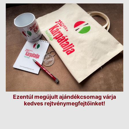
Ezentúl megújult ajándékcsomag várja
kedves rejtvénymegfejtőinket!