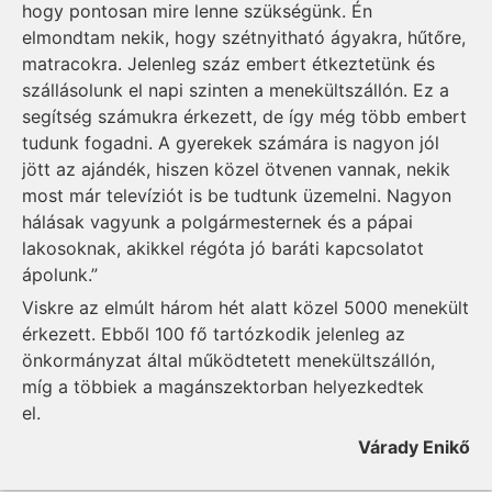
hogy pontosan mire lenne szükségünk. Én
elmondtam nekik, hogy szétnyitható ágyakra, hűtőre,
matracokra. Jelenleg száz embert étkeztetünk és
szállásolunk el napi szinten a menekültszállón. Ez a
segítség számukra érkezett, de így még több embert
tudunk fogadni. A gyerekek számára is nagyon jól
jött az ajándék, hiszen közel ötvenen vannak, nekik
most már televíziót is be tudtunk üzemelni. Nagyon
hálásak vagyunk a polgármesternek és a pápai
lakosoknak, akikkel régóta jó baráti kapcsolatot
ápolunk.”
Viskre az elmúlt három hét alatt közel 5000 menekült
érkezett. Ebből 100 fő tartózkodik jelenleg az
önkormányzat által működtetett menekültszállón,
míg a többiek a magánszektorban helyezkedtek
el.
Várady Enikő