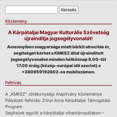
Keresés űrlap
Keresés
Közlemény
A Kárpátaljai Magyar Kulturális Szövetség
újraindítja jogsegélyvonalát!
Amennyiben magyarsága miatt bárkit atrocitás ér,
segítséget kérhet a KMKSZ által újraindított
jogsegélyvonalon minden hétköznap 8.00-tól
17.00 óráig (közép-európai idő szerint) a
+380959192802-es mobilszámon.
Felhívás
A „KMKSZ” Jótékonysági Alapítvány közleménye
Pályázati felhívás: Zrínyi Ilona Kárpátaljai Támogatási
Program
Segítsünk együtt a kárpátaljai viharkárosultakon –