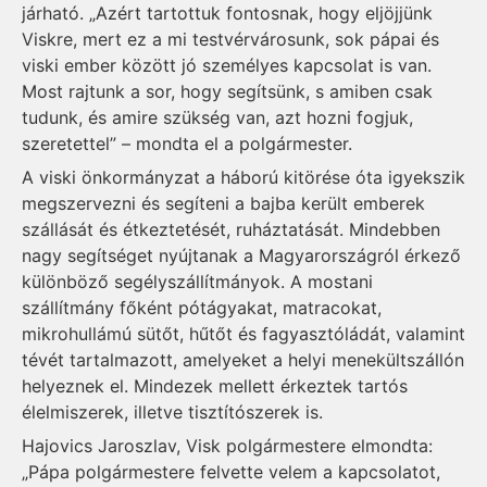
járható. „Azért tartottuk fontosnak, hogy eljöjjünk
Viskre, mert ez a mi testvérvárosunk, sok pápai és
viski ember között jó személyes kapcsolat is van.
Most rajtunk a sor, hogy segítsünk, s amiben csak
tudunk, és amire szükség van, azt hozni fogjuk,
szeretettel” – mondta el a polgármester.
A viski önkormányzat a háború kitörése óta igyekszik
megszervezni és segíteni a bajba került emberek
szállását és étkeztetését, ruháztatását. Mindebben
nagy segítséget nyújtanak a Magyarországról érkező
különböző segélyszállítmányok. A mostani
szállítmány főként pótágyakat, matracokat,
mikrohullámú sütőt, hűtőt és fagyasztóládát, valamint
tévét tartalmazott, amelyeket a helyi menekültszállón
helyeznek el. Mindezek mellett érkeztek tartós
élelmiszerek, illetve tisztítószerek is.
Hajovics Jaroszlav, Visk polgármestere elmondta:
„Pápa polgármestere felvette velem a kapcsolatot,