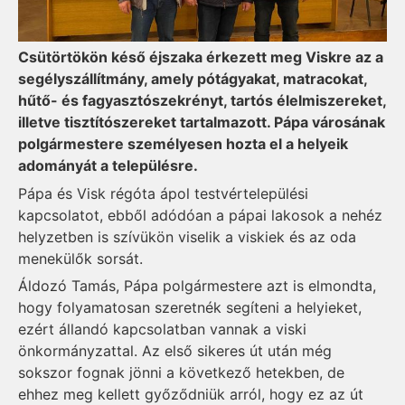
Csütörtökön késő éjszaka érkezett meg Viskre az a
segélyszállítmány, amely pótágyakat, matracokat,
hűtő- és fagyasztószekrényt, tartós élelmiszereket,
illetve tisztítószereket tartalmazott. Pápa városának
polgármestere személyesen hozta el a helyeik
adományát a településre.
Pápa és Visk régóta ápol testvértelepülési
kapcsolatot, ebből adódóan a pápai lakosok a nehéz
helyzetben is szívükön viselik a viskiek és az oda
menekülők sorsát.
Áldozó Tamás, Pápa polgármestere azt is elmondta,
hogy folyamatosan szeretnék segíteni a helyieket,
ezért állandó kapcsolatban vannak a viski
önkormányzattal. Az első sikeres út után még
sokszor fognak jönni a következő hetekben, de
ehhez meg kellett győződniük arról, hogy ez az út