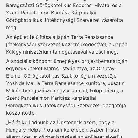
Beregszászi Görögkatolikus Esperesi Hivatal és a
Szent Panteleimon Karitász Kárpátaljai
Görögkatolikus Jótékonysági Szervezet vásárolta
meg.
Az épület felújítása a japán Terra Renaissance
jótékonysági szervezet közreműködésével, a Japán
Külügyminisztérium támogatásával valósul meg.
A szociális központ ünnepélyes projektbemutatóján
egybegyűlteket Marosi István atya, az Ortutay
Elemér Görögkatolikus Szakkollégium vezetője,
Yoshida Mai, a Terra Renaissance kurátora, Jusztin
Miklós beregszászi magyar konzul, Fülöp János, a
Szent Panteleimon Karitász Kárpátaljai
Görögkatolikus Jótékonysági Szervezet igazgatója
köszöntötte.
„Hálát kell adnunk az Úristennek azért, hogy a
Hungary Helps Program keretében, Azbej Tristan
államtitkár úr közbenjárásával az épületet sikerült