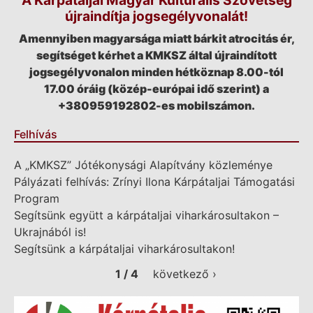
újraindítja jogsegélyvonalát!
Amennyiben magyarsága miatt bárkit atrocitás ér,
segítséget kérhet a KMKSZ által újraindított
jogsegélyvonalon minden hétköznap 8.00-tól
17.00 óráig (közép-európai idő szerint) a
+380959192802-es mobilszámon.
Felhívás
A „KMKSZ” Jótékonysági Alapítvány közleménye
Pályázati felhívás: Zrínyi Ilona Kárpátaljai Támogatási
Program
Segítsünk együtt a kárpátaljai viharkárosultakon –
Ukrajnából is!
Segítsünk a kárpátaljai viharkárosultakon!
1 / 4
következő ›