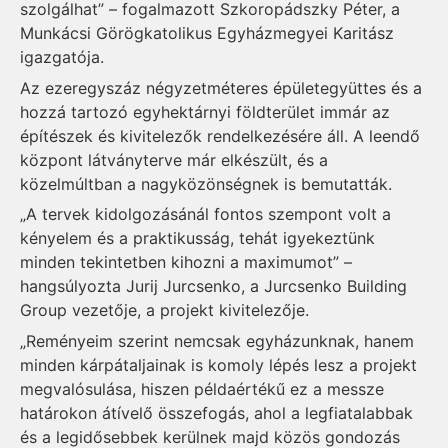
szolgálhat” – fogalmazott Szkoropádszky Péter, a
Munkácsi Görögkatolikus Egyházmegyei Karitász
igazgatója.
Az ezeregyszáz négyzetméteres épületegyüttes és a
hozzá tartozó egyhektárnyi földterület immár az
építészek és kivitelezők rendelkezésére áll. A leendő
központ látványterve már elkészült, és a
közelmúltban a nagyközönségnek is bemutatták.
„A tervek kidolgozásánál fontos szempont volt a
kényelem és a praktikusság, tehát igyekeztünk
minden tekintetben kihozni a maximumot” –
hangsúlyozta Jurij Jurcsenko, a Jurcsenko Building
Group vezetője, a projekt kivitelezője.
„Reményeim szerint nemcsak egyházunknak, hanem
minden kárpátaljainak is komoly lépés lesz a projekt
megvalósulása, hiszen példaértékű ez a messze
határokon átívelő összefogás, ahol a legfiatalabbak
és a legidősebbek kerülnek majd közös gondozás