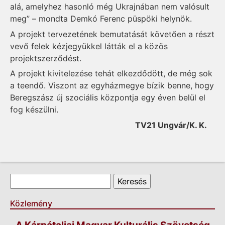
alá, amelyhez hasonló még Ukrajnában nem valósult
meg” – mondta Demkó Ferenc püspöki helynök.
A projekt tervezetének bemutatását követően a részt
vevő felek kézjegyükkel látták el a közös
projektszerződést.
A projekt kivitelezése tehát elkezdődött, de még sok
a teendő. Viszont az egyházmegye bízik benne, hogy
Beregszász új szociális központja egy éven belül el
fog készülni.
TV21 Ungvár/K. K.
Keresés űrlap
Keresés
Közlemény
A Kárpátaljai Magyar Kulturális Szövetség