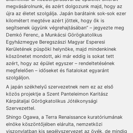
megvásárolnunk, és azért dolgozunk majd, hogy az
újra az életet szolgálja. Japán barátaink sok-sok ezer
kilométert megtéve azért jöttek, hogy ők is
segítsenek ügyünk végrehajtásában” – jegyezte meg
Demkó Ferenc, a Munkácsi Görögkatolikus
Egyházmegye Beregszászi Magyar Esperesi
Kerületének püspöki helynöke, majd mindenkinek
köszönetet mondott, aki már eddig is sokat tett
azért, hogy az épület egyszer – rendeltetésének
megfelelően – időseket és fiatalokat egyaránt
szolgáljon.
A japán székhelyű szervezetnek nem ez az első
közös projektje a Szent Panteleimon Karitász
Kárpátaljai Görögkatolikus Jótékonysági
Szervezettel.
Shingo Ogawa, a Terra Renaissance kuratóriumának
elnöke köszöntőjében elárulta, nemzetközi
viszonylatban kis segélyszervezet az övék, de mindig