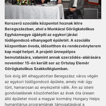
Korszerű szociális központot hoznak létre
Beregszászban, ahol a Munkácsi Görögkatolikus
Egyházmegye újjáépíti az egykori járási
tüdőgondozó elhanyagolt épületét. A szociális
központban óvoda, idősotthon és rendezvényterem
kap majd helyet. A projekt ünnepélyes
bemutatására, valamint annak szerződés-aláírására
november 15-én került sor az Ortutay Elemér
Görögkatolikus Szakkollégiumban.
Sok évig állt elhagyatottan Beregszász város végén
az egykori tüdőgondozó épülete, amely már úgy
tűnt, hamarosan az enyészetté válik. Ám az isteni
gondviselésnek köszönhetően az évek óta üresen
álló épületet most a magyar kormány Hungary Helps
humanitárius programjának támogatásával a