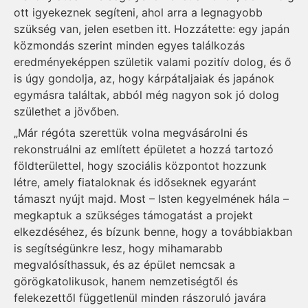
ott igyekeznek segíteni, ahol arra a legnagyobb
szükség van, jelen esetben itt. Hozzátette: egy japán
közmondás szerint minden egyes találkozás
eredményeképpen születik valami pozitív dolog, és ő
is úgy gondolja, az, hogy kárpátaljaiak és japánok
egymásra találtak, abból még nagyon sok jó dolog
születhet a jövőben.
„Már régóta szerettük volna megvásárolni és
rekonstruálni az említett épületet a hozzá tartozó
földterülettel, hogy szociális központot hozzunk
létre, amely fiataloknak és időseknek egyaránt
támaszt nyújt majd. Most – Isten kegyelmének hála –
megkaptuk a szükséges támogatást a projekt
elkezdéséhez, és bízunk benne, hogy a továbbiakban
is segítségünkre lesz, hogy mihamarabb
megvalósíthassuk, és az épület nemcsak a
görögkatolikusok, hanem nemzetiségtől és
felekezettől függetlenül minden rászoruló javára