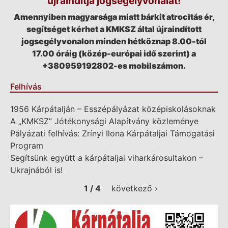
újraindítja jogsegélyvonalát!
Amennyiben magyarsága miatt bárkit atrocitás ér,
segítséget kérhet a KMKSZ által újraindított
jogsegélyvonalon minden hétköznap 8.00-tól
17.00 óráig (közép-európai idő szerint) a
+380959192802-es mobilszámon.
Felhívás
1956 Kárpátalján – Esszépályázat középiskolásoknak
A „KMKSZ” Jótékonysági Alapítvány közleménye
Pályázati felhívás: Zrínyi Ilona Kárpátaljai Támogatási
Program
Segítsünk együtt a kárpátaljai viharkárosultakon –
Ukrajnából is!
1 / 4
következő ›