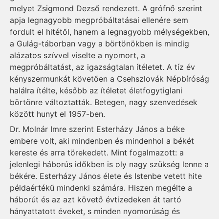
melyet Zsigmond Dezső rendezett. A grófnő szerint
apja legnagyobb megpróbáltatásai ellenére sem
fordult el hitétől, hanem a legnagyobb mélységekben,
a Gulág-táborban vagy a börtönökben is mindig
alázatos szívvel viselte a nyomort, a
megpróbáltatást, az igazságtalan ítéletet. A tíz év
kényszermunkát követően a Csehszlovák Népbíróság
halálra ítélte, később az ítéletet életfogytiglani
börtönre változtatták. Betegen, nagy szenvedések
között hunyt el 1957-ben.
Dr. Molnár Imre szerint Esterházy János a béke
embere volt, aki mindenben és mindenhol a békét
kereste és arra törekedett. Mint fogalmazott: a
jelenlegi háborús időkben is oly nagy szükség lenne a
békére. Esterházy János élete és Istenbe vetett hite
példaértékű mindenki számára. Hiszen megélte a
háborút és az azt követő évtizedeken át tartó
hányattatott éveket, s minden nyomorúság és