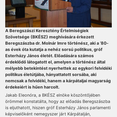
A Beregszászi Keresztény Értelmiségiek
Szövetsége (BKÉSZ) meghívására érkezett
Beregszászba dr. Molnár Imre történész, aki a ’80-
as évek óta kutatja a nehéz sorsú politikus, gróf
Esterházy János életét. Előadására számos
érdeklődő látogatott el, amelyen a történész által
mélyebb betekintést nyerhettek az egykori felvidéki
politikus életútjába, hányattatott sorsába, aki
nemcsak a felvidéki, hanem a kárpátaljai magyarság
érdekeiért is hűen harcolt.
Jakab Eleonóra, a BKÉSZ elnöke köszöntőjében
örömmel konstatálta, hogy az előadás Beregszászba
is eljuthatott, hiszen gróf Esterházy János parlamenti
képviselőként nemegyszer járt Kárpátalján,