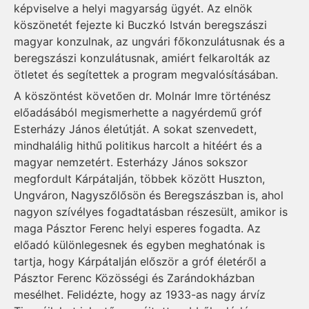
képviselve a helyi magyarság ügyét. Az elnök
köszönetét fejezte ki Buczkó István beregszászi
magyar konzulnak, az ungvári főkonzulátusnak és a
beregszászi konzulátusnak, amiért felkarolták az
ötletet és segítettek a program megvalósításában.
A köszöntést követően dr. Molnár Imre történész
előadásából megismerhette a nagyérdemű gróf
Esterházy János életútját. A sokat szenvedett,
mindhalálig hithű politikus harcolt a hitéért és a
magyar nemzetért. Esterházy János sokszor
megfordult Kárpátalján, többek között Huszton,
Ungváron, Nagyszőlősön és Beregszászban is, ahol
nagyon szívélyes fogadtatásban részesült, amikor is
maga Pásztor Ferenc helyi esperes fogadta. Az
előadó különlegesnek és egyben meghatónak is
tartja, hogy Kárpátalján először a gróf életéről a
Pásztor Ferenc Közösségi és Zarándokházban
mesélhet. Felidézte, hogy az 1933-as nagy árvíz