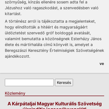
szörnyűség, kínzás ellenére sosem adta fel a
Jézushoz való ragaszkodást, a szenvedésben való
kitartást.
A történész arról is tájékoztatta a megjelenteket,
hogy elindították a hitéért és magyarságáért
üldöztetést szenvedő gróf boldoggá avatását,
valamint bemutatta a közönségnek Esterházy János
élete és mártírhalála című könyvét is, amelyet a
Beregszászi Keresztény Értelmiségiek Szövetségének
ajándékozott.
ve
Keresés űrlap
Keresés
Közlemény
A Kárpátaljai Magyar Kulturális Szövetség