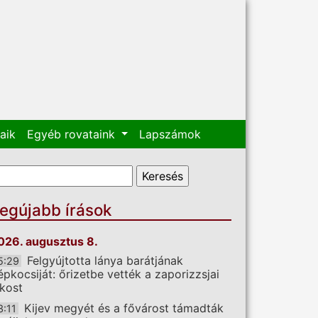
aik
Egyéb rovataink
Lapszámok
eresés űrlap
eresés
egújabb írások
026. augusztus 8.
Felgyújtotta lánya barátjának
5:29
épkocsiját: őrizetbe vették a zaporizzsjai
akost
Kijev megyét és a fővárost támadták
3:11