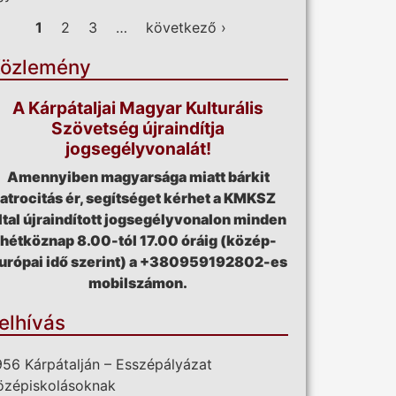
ldalak
1
2
3
…
következő ›
özlemény
A Kárpátaljai Magyar Kulturális
Szövetség újraindítja
jogsegélyvonalát!
Amennyiben magyarsága miatt bárkit
atrocitás ér, segítséget kérhet a KMKSZ
ltal újraindított jogsegélyvonalon minden
hétköznap 8.00-tól 17.00 óráig (közép-
urópai idő szerint) a +380959192802-es
mobilszámon.
elhívás
956 Kárpátalján – Esszépályázat
özépiskolásoknak