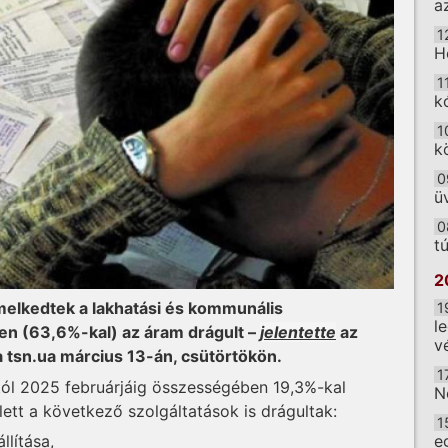
a
1
H
1
k
1
k
0
ü
0
t
2
melkedtek a lakhatási és kommunális
1
l
en (63,6%-kal) az áram drágult –
jelentette
az
v
 a tsn.ua március 13-án, csütörtökön.
1
ártól 2025 februárjáig összességében 19,3%-kal
N
ett a következő szolgáltatások is drágultak:
1
e
llítása,