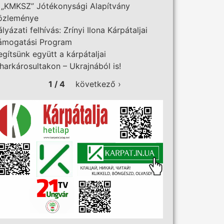
 „KMKSZ” Jótékonysági Alapítvány
özleménye
ályázati felhívás: Zrínyi Ilona Kárpátaljai
ámogatási Program
egítsünk együtt a kárpátaljai
iharkárosultakon – Ukrajnából is!
1 / 4
következő ›