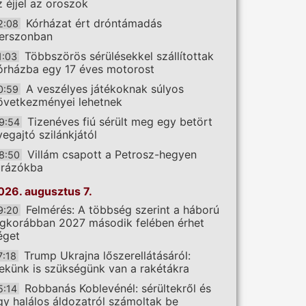
z éjjel az oroszok
Kórházat ért dróntámadás
2:08
erszonban
Többszörös sérülésekkel szállítottak
1:03
órházba egy 17 éves motorost
A veszélyes játékoknak súlyos
0:59
övetkezményei lehetnek
Tizenéves fiú sérült meg egy betört
9:54
vegajtó szilánkjától
Villám csapott a Petrosz-hegyen
8:50
úrázókba
026. augusztus 7.
Felmérés: A többség szerint a háború
9:20
egkorábban 2027 második felében érhet
éget
Trump Ukrajna lőszerellátásáról:
7:18
ekünk is szükségünk van a rakétákra
Robbanás Koblevénél: sérültekről és
5:14
gy halálos áldozatról számoltak be