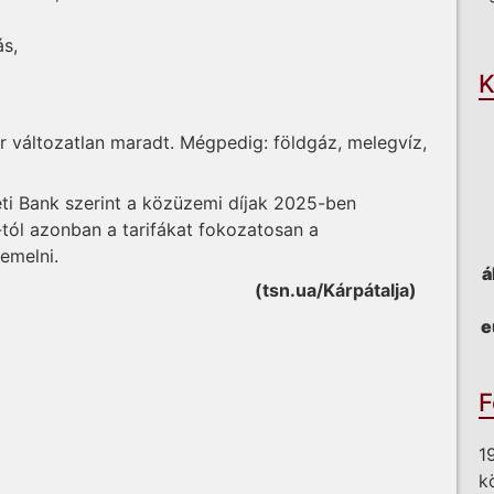
O
ás,
K
 változatlan maradt. Mégpedig: földgáz, melegvíz,
ti Bank szerint a közüzemi díjak 2025-ben
tól azonban a tarifákat fokozatosan a
emelni.
á
(tsn.ua/Kárpátalja)
e
F
1
k