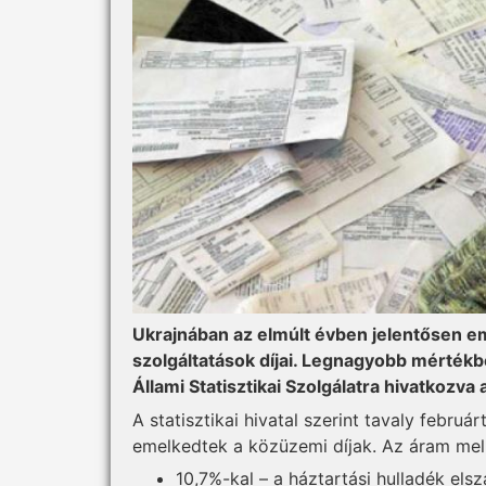
Ukrajnában az elmúlt évben jelentősen e
szolgáltatások díjai. Legnagyobb mértékb
Állami Statisztikai Szolgálatra hivatkozva
A statisztikai hivatal szerint tavaly febru
emelkedtek a közüzemi díjak. Az áram mell
10,7%-kal – a háztartási hulladék elszá