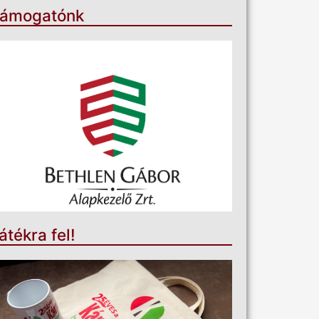
ámogatónk
átékra fel!