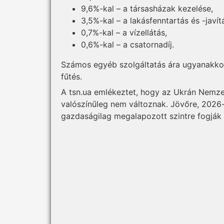
9,6%-kal – a társasházak kezelése,
3,5%-kal – a lakásfenntartás és -javít
0,7%-kal – a vízellátás,
0,6%-kal – a csatornadíj.
Számos egyéb szolgáltatás ára ugyanakkor
fűtés.
A tsn.ua emlékeztet, hogy az Ukrán Nemze
valószínűleg nem változnak. Jövőre, 2026-
gazdaságilag megalapozott szintre fogják 