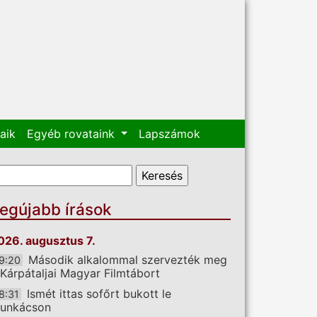
aik
Egyéb rovataink
Lapszámok
eresés űrlap
eresés
egújabb írások
026. augusztus 7.
Második alkalommal szervezték meg
9:20
 Kárpátaljai Magyar Filmtábort
Ismét ittas sofőrt bukott le
8:31
unkácson