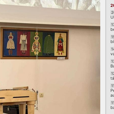
2
2
U
1
b
1
b
1
v
1
B
1
t
1
P
a
1
b