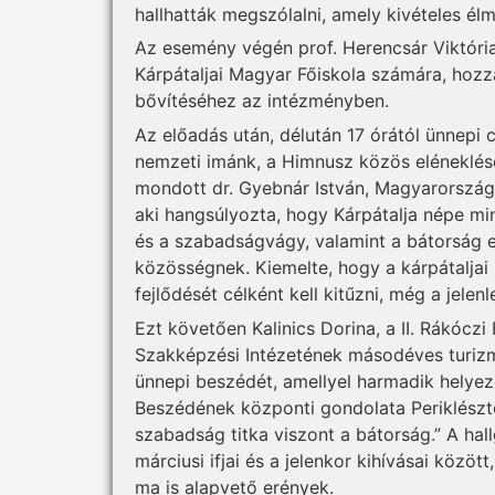
hallhatták megszólalni, amely kivételes él
Az esemény végén prof. Herencsár Viktória
Kárpátaljai Magyar Főiskola számára, hozzá
bővítéséhez az intézményben.
Az előadás után, délután 17 órától ünnepi
nemzeti imánk, a Himnusz közös eléneklés
mondott dr. Gyebnár István, Magyarország
aki hangsúlyozta, hogy Kárpátalja népe mi
és a szabadságvágy, valamint a bátorság 
közösségnek. Kiemelte, hogy a kárpátalj
fejlődését célként kell kitűzni, még a jelenl
Ezt követően Kalinics Dorina, a II. Rákóczi
Szakképzési Intézetének másodéves turizm
ünnepi beszédét, amellyel harmadik helyezé
Beszédének központi gondolata Periklésztő
szabadság titka viszont a bátorság.” A ha
márciusi ifjai és a jelenkor kihívásai közö
ma is alapvető erények.