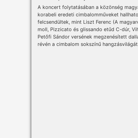
A koncert folytatásában a közönség magya
korabeli eredeti cimbalomműveket hallhato
felcsendültek, mint Liszt Ferenc (A magya
moll, Pizzicato és glissando etűd C-dúr, Vi
Petőfi Sándor versének megzenésített dal
révén a cimbalom sokszínű hangzásvilágát 