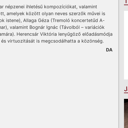
T
r népzenei ihletésű kompozíciókat, valamint
tt, amelyek között olyan neves szerzők művei is
rok istene), Allaga Géza (Tremoló koncertetűd A-
har), valamint Bognár Ignác (Távolból – variációk
lamára). Herencsár Viktória lenyűgöző előadásmódja
és virtuozitását is megcsodálhatta a közönség.
DA
J