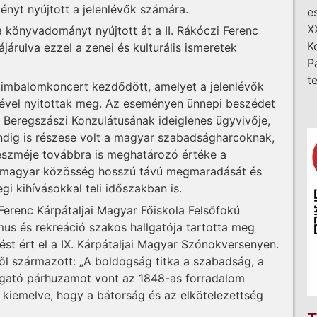
ményt nyújtott a jelenlévők számára.
e
X
 könyvadományt nyújtott át a II. Rákóczi Ferenc
K
járulva ezzel a zenei és kulturális ismeretek
P
t
 cimbalomkoncert kezdődött, amelyet a jelenlévők
ével nyitottak meg. Az eseményen ünnepi beszédet
 Beregszászi Konzulátusának ideiglenes ügyvivője,
ndig is részese volt a magyar szabadságharcoknak,
eszméje továbbra is meghatározó értéke a
ai magyar közösség hosszú távú megmaradását és
egi kihívásokkal teli időszakban is.
 Ferenc Kárpátaljai Magyar Főiskola Felsőfokú
us és rekreáció szakos hallgatója tartotta meg
st ért el a IX. Kárpátaljai Magyar Szónokversenyen.
l származott: „A boldogság titka a szabadság, a
llgató párhuzamot vont az 1848-as forradalom
tt, kiemelve, hogy a bátorság és az elkötelezettség