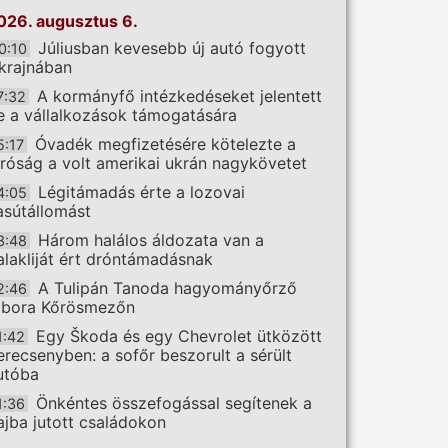
026. augusztus 6.
Júliusban kevesebb új autó fogyott
0:10
krajnában
A kormányfő intézkedéseket jelentett
7:32
e a vállalkozások támogatására
Óvadék megfizetésére kötelezte a
5:17
íróság a volt amerikai ukrán nagykövetet
Légitámadás érte a lozovai
4:05
asútállomást
Három halálos áldozata van a
3:48
alakliját ért dróntámadásnak
A Tulipán Tanoda hagyományőrző
2:46
ábora Kőrösmezőn
Egy Škoda és egy Chevrolet ütközött
1:42
erecsenyben: a sofőr beszorult a sérült
utóba
Önkéntes összefogással segítenek a
1:36
ajba jutott családokon