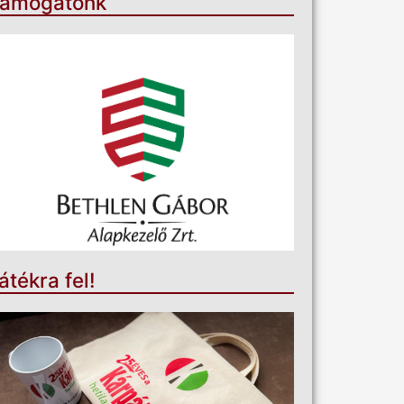
ámogatónk
átékra fel!