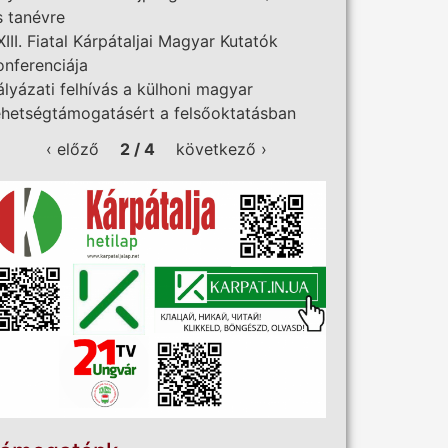
s tanévre
XIII. Fiatal Kárpátaljai Magyar Kutatók
onferenciája
ályázati felhívás a külhoni magyar
ehetségtámogatásért a felsőoktatásban
‹ előző
2 / 4
következő ›