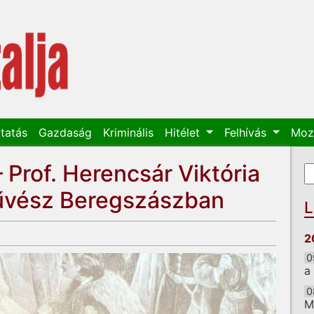
tatás
Gazdaság
Kriminális
Hitélet
Felhívás
Moz
Prof. Herencsár Viktória
K
K
űvész Beregszászban
L
2
0
a
0
M