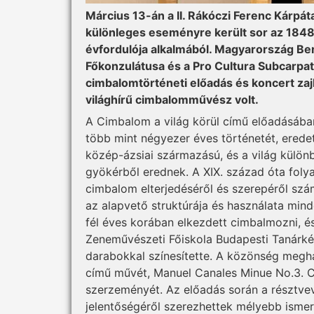
Március 13-án a II. Rákóczi Ferenc Kárpá
különleges eseményre került sor az 184
évfordulója alkalmából. Magyarország Be
Főkonzulátusa és a Pro Cultura Subcarpat
cimbalomtörténeti előadás és koncert zajl
világhírű cimbalomművész volt.
A Cimbalom a világ körül című előadásáb
több mint négyezer éves történetét, erede
közép-ázsiai származású, és a világ különb
gyökérből erednek. A XIX. század óta foly
cimbalom elterjedéséről és szerepéről szá
az alapvető struktúrája és használata min
fél éves korában elkezdett cimbalmozni, és
Zeneművészeti Főiskola Budapesti Tanárké
darabokkal színesítette. A közönség megh
című művét, Manuel Canales Minue No.3. C
szerzeményét. Az előadás során a résztvev
jelentőségéről szerezhettek mélyebb isme