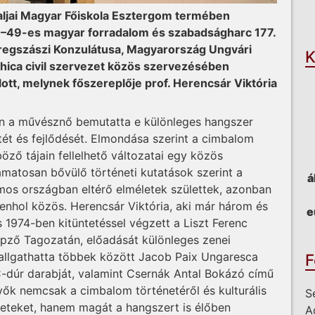
O
taljai Magyar Főiskola Esztergom termében
8–49-es magyar forradalom és szabadságharc 177.
regszászi Konzulátusa, Magyarország Ungvári
K
hica civil szervezet közös szervezésében
ott, melynek főszereplője prof. Herencsár Viktória
an a művésznő bemutatta e különleges hangszer
tét és fejlődését. Elmondása szerint a cimbalom
öző tájain fellelhető változatai egy közös
amatosan bővülő történeti kutatások szerint a
á
mos országban eltérő elméletek születtek, azonban
denhol közös. Herencsár Viktória, aki már három és
e
 1974-ben kitüntetéssel végzett a Liszt Ferenc
pző Tagozatán, előadását különleges zenei
allgathatta többek között Jacob Paix Ungaresca
F
-dúr darabját, valamint Csernák Antal Bokázó című
ők nemcsak a cimbalom történetéről és kulturális
S
reteket, hanem magát a hangszert is élőben
A