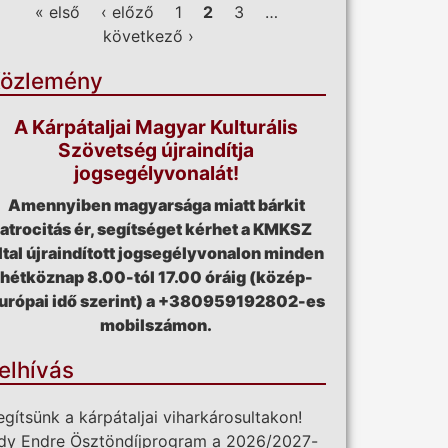
ldalak
« első
‹ előző
1
2
3
…
következő ›
özlemény
A Kárpátaljai Magyar Kulturális
Szövetség újraindítja
jogsegélyvonalát!
Amennyiben magyarsága miatt bárkit
atrocitás ér, segítséget kérhet a KMKSZ
ltal újraindított jogsegélyvonalon minden
hétköznap 8.00-tól 17.00 óráig (közép-
urópai idő szerint) a +380959192802-es
mobilszámon.
elhívás
egítsünk a kárpátaljai viharkárosultakon!
dy Endre Ösztöndíjprogram a 2026/2027-