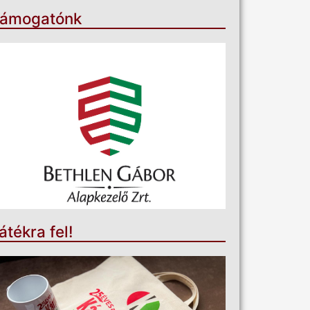
ámogatónk
átékra fel!