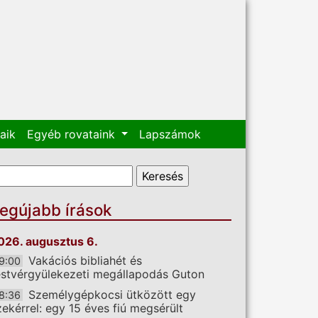
aik
Egyéb rovataink
Lapszámok
eresés űrlap
eresés
egújabb írások
026. augusztus 6.
Vakációs bibliahét és
9:00
estvérgyülekezeti megállapodás Guton
Személygépkocsi ütközött egy
8:36
zekérrel: egy 15 éves fiú megsérült