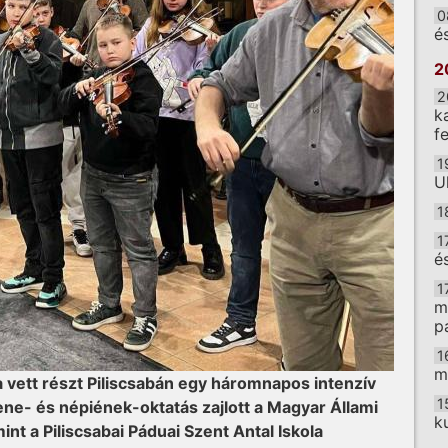
0
é
2
2
k
f
1
U
1
1
é
1
m
p
1
m
 vett részt Piliscsabán egy háromnapos intenzív
1
e- és népiének-oktatás zajlott a Magyar Állami
k
nt a Piliscsabai Páduai Szent Antal Iskola