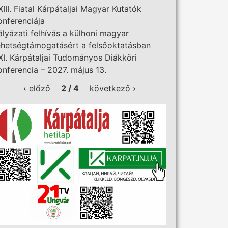
XIII. Fiatal Kárpátaljai Magyar Kutatók
onferenciája
ályázati felhívás a külhoni magyar
ehetségtámogatásért a felsőoktatásban
XI. Kárpátaljai Tudományos Diákköri
onferencia – 2027. május 13.
‹ előző
2 / 4
következő ›