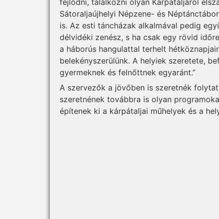
fejlődni, találkozni olyan Kárpátaljáról els
Sátoraljaújhelyi Népzene- és Néptánctábor
is. Az esti táncházak alkalmával pedig együ
délvidéki zenész, s ha csak egy rövid időre
a háborús hangulattal terhelt hétköznapja
belekényszerülünk. A helyiek szeretete, be
gyermeknek és felnőttnek egyaránt.”
A szervezők a jövőben is szeretnék folyt
szeretnének továbbra is olyan programokat
építenek ki a kárpátaljai műhelyek és a he