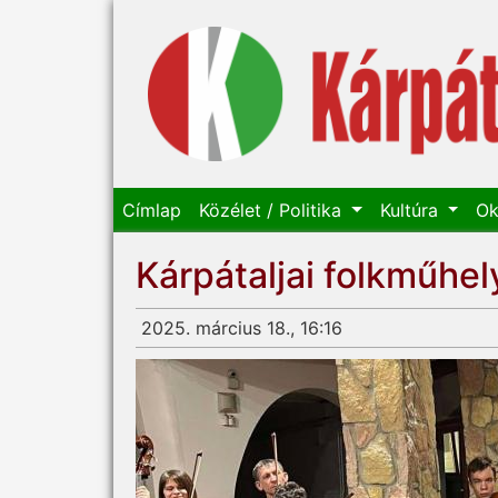
Címlap
Közélet / Politika
Kultúra
Ok
Kárpátaljai folkműhel
2025. március 18., 16:16