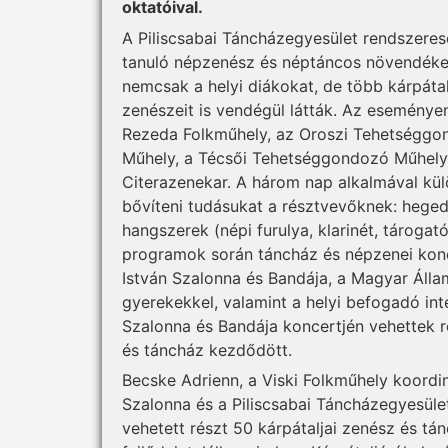
oktatóival.
A Piliscsabai Táncházegyesület rendszer
tanuló népzenész és néptáncos növendéke
nemcsak a helyi diákokat, de több kárpáta
zenészeit is vendégül látták. Az eseményen
Rezeda Folkműhely, az Oroszi Tehetséggo
Műhely, a Técsői Tehetséggondozó Műhely 
Citerazenekar. A három nap alkalmával kül
bővíteni tudásukat a résztvevőknek: heged
hangszerek (népi furulya, klarinét, tárogat
programok során táncház és népzenei konce
István Szalonna és Bandája, a Magyar Álla
gyerekekkel, valamint a helyi befogadó in
Szalonna és Bandája koncertjén vehettek 
és táncház kezdődött.
Becske Adrienn, a Viski Folkműhely koordin
Szalonna és a Piliscsabai Táncházegyesül
vehetett részt 50 kárpátaljai zenész és t