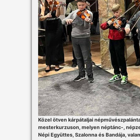
Közel ötven kárpátaljai népművészpalánta
mesterkurzuson, melyen néptánc-, népzen
Népi Együttes, Szalonna és Bandája, valami