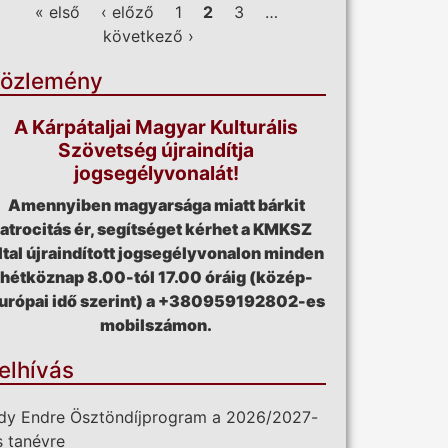
ldalak
« első
‹ előző
1
2
3
…
következő ›
özlemény
A Kárpátaljai Magyar Kulturális
Szövetség újraindítja
jogsegélyvonalát!
Amennyiben magyarsága miatt bárkit
atrocitás ér, segítséget kérhet a KMKSZ
ltal újraindított jogsegélyvonalon minden
hétköznap 8.00-tól 17.00 óráig (közép-
urópai idő szerint) a +380959192802-es
mobilszámon.
elhívás
dy Endre Ösztöndíjprogram a 2026/2027-
s tanévre