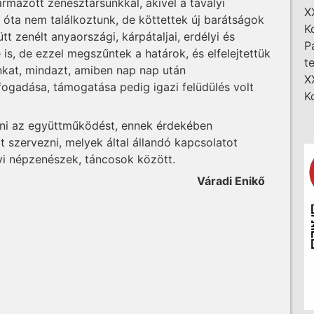
zármazott zenésztársunkkal, akivel a tavalyi
X
 óta nem találkoztunk, de köttettek új barátságok
K
tt zenélt anyaországi, kárpátaljai, erdélyi és
P
 is, de ezzel megszűntek a határok, és elfelejtettük
t
inkat, mindazt, amiben nap nap után
X
fogadása, támogatása pedig igazi felüdülés volt
K
atni az együttműködést, ennek érdekében
 szervezni, melyek által állandó kapcsolatot
lyi népzenészek, táncosok között.
Váradi Enikő