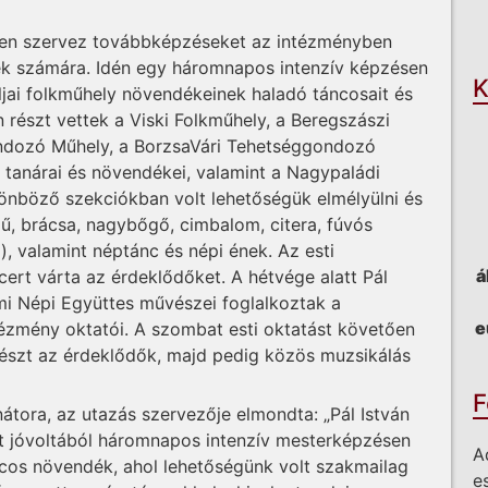
O
esen szervez továbbképzéseket az intézményben
k számára. Idén egy háromnapos intenzív képzésen
K
ljai folkműhely növendékeinek haladó táncosait és
 részt vettek a Viski Folkműhely, a Beregszászi
ndozó Műhely, a BorzsaVári Tehetséggondozó
tanárai és növendékei, valamint a Nagypaládi
önböző szekciókban volt lehetőségük elmélyülni és
ű, brácsa, nagybőgő, cimbalom, citera, fúvós
ó), valamint néptánc és népi ének. Az esti
á
rt várta az érdeklődőket. A hétvége alatt Pál
mi Népi Együttes művészei foglalkoztak a
e
tézmény oktatói. A szombat esti oktatást követően
részt az érdeklődők, majd pedig közös muzsikálás
F
átora, az utazás szervezője elmondta: „Pál István
et jóvoltából háromnapos intenzív mesterképzésen
A
áncos növendék, ahol lehetőségünk volt szakmailag
e