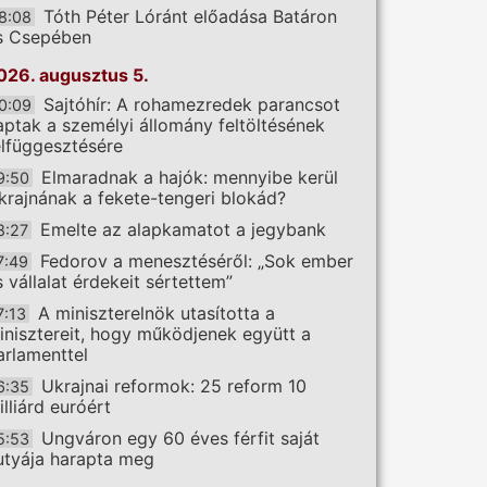
Tóth Péter Lóránt előadása Batáron
8:08
s Csepében
026. augusztus 5.
Sajtóhír: A rohamezredek parancsot
0:09
aptak a személyi állomány feltöltésének
elfüggesztésére
Elmaradnak a hajók: mennyibe kerül
9:50
krajnának a fekete-tengeri blokád?
Emelte az alapkamatot a jegybank
8:27
Fedorov a menesztéséről: „Sok ember
7:49
s vállalat érdekeit sértettem”
A miniszterelnök utasította a
7:13
inisztereit, hogy működjenek együtt a
arlamenttel
Ukrajnai reformok: 25 reform 10
6:35
illiárd euróért
Ungváron egy 60 éves férfit saját
5:53
utyája harapta meg