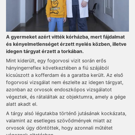
A gyermeket azért vitték kórházba, mert fájdalmat
és kényelmetlenséget érzett nyelés közben, illetve
idegen tárgyat érzett a torkában.
Mint kiderült, egy fogorvosi vizit során erős
hányingerreflex következtében a fiú szájából
kicsúszott a kofferdam és a garatba került. Az első
fogorvosi vizsgálat nem észlelte az idegen tárgyat,
azonban az orvosok endoszkópos vizsgálatot
végeztek, és rátaláltak az objektumra, amely a gége
alatt akadt el.
A tárgy alsó légutakba történő jutásának kockázata,
valamint az esetleges szövődmények miatt az
orvosok úgy döntöttek, hogy azonnali műtétet
végeznek altatásban.