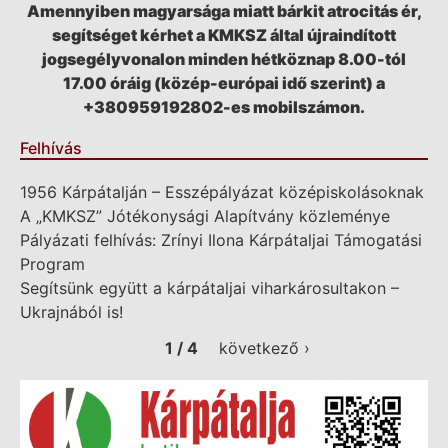
Amennyiben magyarsága miatt bárkit atrocitás ér,
segítséget kérhet a KMKSZ által újraindított
jogsegélyvonalon minden hétköznap 8.00-tól
17.00 óráig (közép-európai idő szerint) a
+380959192802-es mobilszámon.
Felhívás
1956 Kárpátalján – Esszépályázat középiskolásoknak
A „KMKSZ” Jótékonysági Alapítvány közleménye
Pályázati felhívás: Zrínyi Ilona Kárpátaljai Támogatási
Program
Segítsünk együtt a kárpátaljai viharkárosultakon –
Ukrajnából is!
1 / 4
következő ›