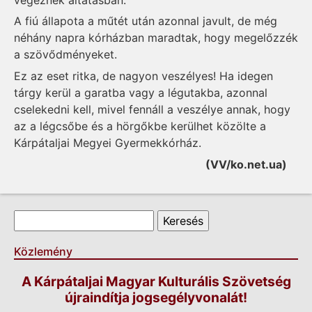
A fiú állapota a műtét után azonnal javult, de még
néhány napra kórházban maradtak, hogy megelőzzék
a szövődményeket.
Ez az eset ritka, de nagyon veszélyes! Ha idegen
tárgy kerül a garatba vagy a légutakba, azonnal
cselekedni kell, mivel fennáll a veszélye annak, hogy
az a légcsőbe és a hörgőkbe kerülhet közölte a
Kárpátaljai Megyei Gyermekkórház.
(VV/ko.net.ua)
Keresés űrlap
Keresés
Közlemény
A Kárpátaljai Magyar Kulturális Szövetség
újraindítja jogsegélyvonalát!