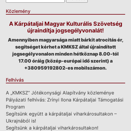
Közlemény
A Kárpátaljai Magyar Kulturális Szövetség
újraindítja jogsegélyvonalát!
Amennyiben magyarsága miatt bárkit atrocitás ér,
segítséget kérhet a KMKSZ által újraindított
jogsegélyvonalon minden hétköznap 8.00-tól
17.00 óráig (közép-európai idő szerint) a
+380959192802-es mobilszámon.
Felhívás
A „KMKSZ” Jótékonysági Alapítvány közleménye
Pályázati felhívás: Zrínyi Ilona Kárpátaljai Támogatási
Program
Segítsünk együtt a kárpátaljai viharkárosultakon –
Ukrajnából is!
Segítsünk a kárpátaljai viharkárosultakon!