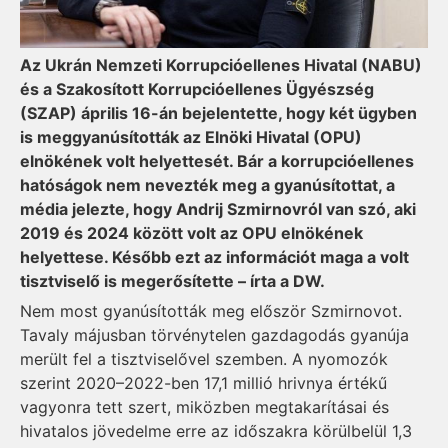
Az Ukrán Nemzeti Korrupcióellenes Hivatal (NABU)
és a Szakosított Korrupcióellenes Ügyészség
(SZAP) április 16-án bejelentette, hogy két ügyben
is meggyanúsították az Elnöki Hivatal (OPU)
elnökének volt helyettesét. Bár a korrupcióellenes
hatóságok nem nevezték meg a gyanúsítottat, a
média jelezte, hogy Andrij Szmirnovról van szó, aki
2019 és 2024 között volt az OPU elnökének
helyettese. Később ezt az információt maga a volt
tisztviselő is megerősítette – írta a DW.
Nem most gyanúsították meg először Szmirnovot.
Tavaly májusban törvénytelen gazdagodás gyanúja
merült fel a tisztviselővel szemben. A nyomozók
szerint 2020–2022-ben 17,1 millió hrivnya értékű
vagyonra tett szert, miközben megtakarításai és
hivatalos jövedelme erre az időszakra körülbelül 1,3