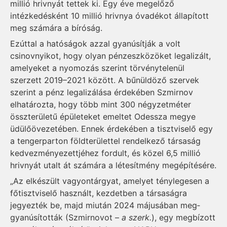
millió hrivnyát tettek ki. Egy éve megelőző
intézkedésként 10 millió hrivnya óvadékot állapított
meg számára a bíróság.
Ezúttal a hatóságok azzal gyanúsítják a volt
csinovnyikot, hogy olyan pénzeszközöket lega­lizált,
amelyeket a nyomozás szerint törvénytelenül
szerzett 2019–2021 között. A bűnüldöző szervek
szerint a pénz lega­lizálása érdekében Szmirnov
elhatározta, hogy több mint 300 négyzetméter
összterületű épületeket emeltet Odessza megye
üdülőövezetében. Ennek érdekében a tisztviselő egy
a tengerparton földterülettel rendelkező társaság
kedvezményezettjéhez fordult, és közel 6,5 millió
hrivnyát utalt át számára a létesítmény megépítésére.
„Az elkészült vagyontárgyat, amelyet ténylegesen a
főtisztviselő használt, kezdetben a társaságra
jegyezték be, majd miután 2024 májusában meg­
gyanúsították (Szmirnovot –
a szerk.
), egy megbízott