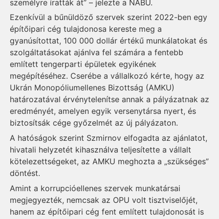
személyre íratták át” – jelezte a NABU.
Ezenkívül a bűnüldöző szervek szerint 2022-ben egy
építőipari cég tulajdonosa kereste meg a
gyanúsítottat, 100 000 dollár értékű munkálatokat és
szolgáltatásokat ajánlva fel számára a fentebb
említett tengerparti épületek egyikének
megépítéséhez. Cserébe a vállalkozó kérte, hogy az
Ukrán Monopóliumellenes Bizottság (AMKU)
határozatával érvénytelenítse annak a pályázatnak az
eredményét, amelyen egyik versenytársa nyert, és
biztosítsák cége győzelmét az új pályázaton.
A hatóságok szerint Szmir­nov elfogadta az ajánlatot,
hivatali helyzetét kihasználva teljesítette a vállalt
kötelezettségeket, az AMKU meghozta a „szükséges”
döntést.
Amint a korrupcióellenes szervek munkatársai
megjegyezték, nemcsak az OPU volt tisztviselőjét,
hanem az építőipari cég fent említett tulajdonosát is