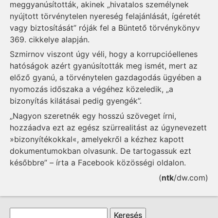
meggyanúsították, akinek „hivatalos személynek
nyújtott törvénytelen nyereség felajánlását, ígéretét
vagy biztosítását” róják fel a Büntető törvénykönyv
369. cikkelye alapján.
Szmirnov viszont úgy véli, hogy a korrupcióellenes
hatóságok azért gyanúsították meg ismét, mert az
előző gyanú, a törvénytelen gazdagodás ügyében a
nyomozás időszaka a végéhez közeledik, „a
bizonyítás kilátásai pedig gyengék”.
„Nagyon szeretnék egy hosszú szöveget írni,
hozzáadva ezt az egész szürrealitást az úgynevezett
»bizonyítékokkal«, amelyekről a kézhez kapott
dokumentumokban olvasunk. De tartogassuk ezt
későbbre” – írta a Facebook közösségi oldalon.
(
ntk
/dw.com)
Keresés űrlap
Keresés