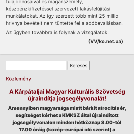
tulajdonosaival és magánszemély,
készpénzkifizetéssel szervezett lakásfelújítási
munkálatokat. Az így szerzett több mint 25 millió
hrivnya bevételt nem tüntette fel a adóbevallásban.
Az ügyben továbbra is folynak a vizsgálatok.
(VV/ko.net.ua)
Keresés űrlap
Keresés
Közlemény
A Kárpátaljai Magyar Kulturális Szövetség
újraindítja jogsegélyvonalát!
Amennyiben magyarsága miatt bárkit atrocitás ér,
segítséget kérhet a KMKSZ által újraindított
jogsegélyvonalon minden hétköznap 8.00-tól
17.00 óráig (közép-európai idő szerint) a