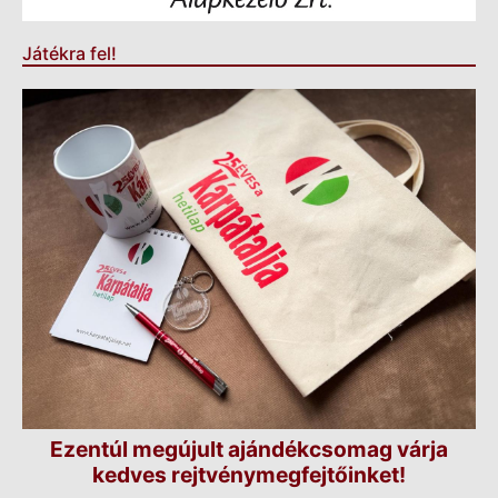
Játékra fel!
Ezentúl megújult ajándékcsomag várja
kedves rejtvénymegfejtőinket!