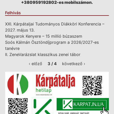
+380959192802-es mobilszámon.
Felhívás
XXI. Kárpátaljai Tudományos Diákköri Konferencia –
2027. május 13.
Magyarok Kenyere – 15 millió búzaszem
Soós Kálmán Ösztöndíjprogram a 2026/2027-es
tanévre
II. ZeneVarázslat klasszikus zenei tábor
‹ előző
3 / 4
következő ›