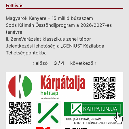
Felhívás
Magyarok Kenyere – 15 millió búzaszem
Soós Kálmán Ösztöndíjprogram a 2026/2027-es
tanévre
II. ZeneVarázslat klasszikus zenei tábor
Jelentkezési lehetőség a „GENIUS” Kézilabda
Tehetségpontokba
‹ előző
3 / 4
következő ›