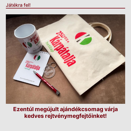
Játékra fel!
Ezentúl megújult ajándékcsomag várja
kedves rejtvénymegfejtőinket!