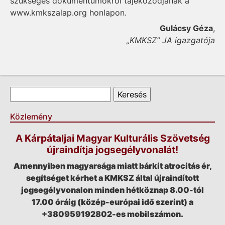
szükséges dokumentumokról tájékozódjanak a
www.kmkszalap.org honlapon.
Gulácsy Géza
,
„KMKSZ” JA igazgatója
Keresés űrlap
Keresés
Közlemény
A Kárpátaljai Magyar Kulturális Szövetség
újraindítja jogsegélyvonalát!
Amennyiben magyarsága miatt bárkit atrocitás ér,
segítséget kérhet a KMKSZ által újraindított
jogsegélyvonalon minden hétköznap 8.00-tól
17.00 óráig (közép-európai idő szerint) a
+380959192802-es mobilszámon.