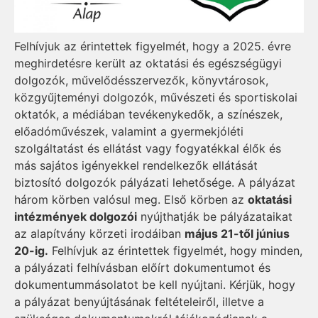
Felhívjuk az érintettek figyelmét, hogy a 2025. évre
meghirdetésre került az oktatási és egészségügyi
dolgozók, művelődésszervezők, könyvtárosok,
közgyűjteményi dolgozók, művészeti és sportiskolai
oktatók, a médiában tevékenykedők, a színészek,
előadóművészek, valamint a gyermekjóléti
szolgáltatást és ellátást vagy fogyatékkal élők és
más sajátos igényekkel rendelkezők ellátását
biztosító dolgozók pályázati lehetősége. A pályázat
három körben valósul meg. Első körben az
oktatási
intézmények dolgozói
nyújthatják be pályázataikat
az alapítvány körzeti irodáiban
május 21-től június
20-ig.
Felhívjuk az érintettek figyelmét, hogy minden,
a pályázati felhívásban előírt dokumentumot és
dokumentummásolatot be kell nyújtani. Kérjük, hogy
a pályázat benyújtásának feltételeiről, illetve a