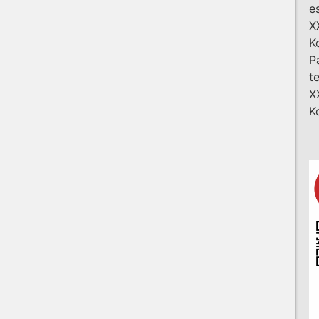
e
X
K
P
t
X
K