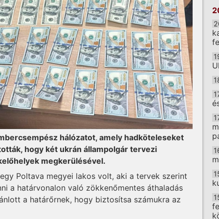
2
2
k
f
1
U
1
1
é
1
m
p
 embercsempész hálózatot, amely hadköteleseket
tották, hogy két ukrán állampolgár tervezi
1
m
átkelőhelyek megkerülésével.
1
egy Poltava megyei lakos volt, aki a tervek szerint
k
enni a határvonalon való zökkenőmentes áthaladás
1
jánlott a határőrnek, hogy biztosítsa számukra az
f
k