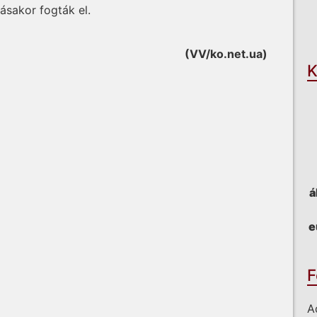
ásakor fogták el.
O
(VV/ko.net.ua)
K
á
e
F
A