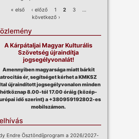
ldalak
« első
‹ előző
1
2
3
…
következő ›
özlemény
A Kárpátaljai Magyar Kulturális
Szövetség újraindítja
jogsegélyvonalát!
Amennyiben magyarsága miatt bárkit
atrocitás ér, segítséget kérhet a KMKSZ
ltal újraindított jogsegélyvonalon minden
hétköznap 8.00-tól 17.00 óráig (közép-
urópai idő szerint) a +380959192802-es
mobilszámon.
elhívás
dy Endre Ösztöndíjprogram a 2026/2027-