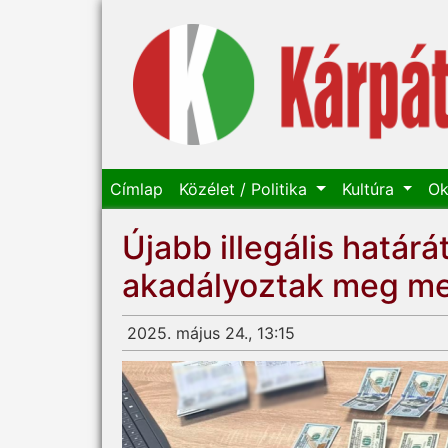
Címlap
Közélet / Politika
Kultúra
Ok
Újabb illegális határá
akadályoztak meg m
2025. május 24., 13:15