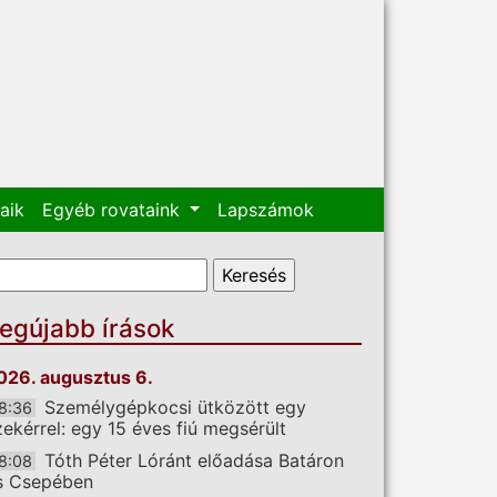
aik
Egyéb rovataink
Lapszámok
eresés űrlap
eresés
egújabb írások
026. augusztus 6.
Személygépkocsi ütközött egy
8:36
zekérrel: egy 15 éves fiú megsérült
Tóth Péter Lóránt előadása Batáron
8:08
s Csepében