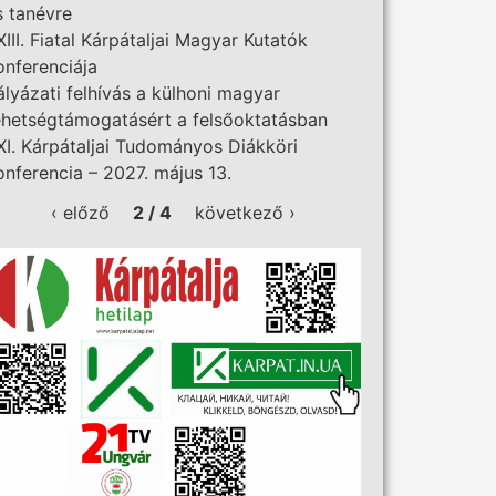
s tanévre
XIII. Fiatal Kárpátaljai Magyar Kutatók
onferenciája
ályázati felhívás a külhoni magyar
ehetségtámogatásért a felsőoktatásban
XI. Kárpátaljai Tudományos Diákköri
onferencia – 2027. május 13.
‹ előző
2 / 4
következő ›