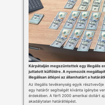
Kárpátalján megszüntettek egy illegális
juttatott külföldre. A nyomozók megállapí
illegálisan átlépni az államhatárt a határ
Az illegális tevékenység egyik résztvevője 
egy határőr segítségét kívánta igénybe v
érdekében. A férfi 2000 amerikai dollárt a
akadálytalan határátlépést.