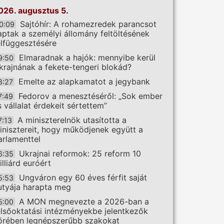
026. augusztus 5.
Sajtóhír: A rohamezredek parancsot
0:09
aptak a személyi állomány feltöltésének
elfüggesztésére
Elmaradnak a hajók: mennyibe kerül
9:50
krajnának a fekete-tengeri blokád?
Emelte az alapkamatot a jegybank
8:27
Fedorov a menesztéséről: „Sok ember
7:49
s vállalat érdekeit sértettem”
A miniszterelnök utasította a
7:13
inisztereit, hogy működjenek együtt a
arlamenttel
Ukrajnai reformok: 25 reform 10
6:35
illiárd euróért
Ungváron egy 60 éves férfit saját
5:53
utyája harapta meg
A MON megnevezte a 2026-ban a
5:00
elsőoktatási intézményekbe jelentkezők
örében legnépszerűbb szakokat