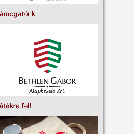
ámogatónk
átékra fel!