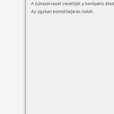
A bűnszervezet vezetőjét a kenőpénz átad
Az ügyben büntetőeljárás indult.