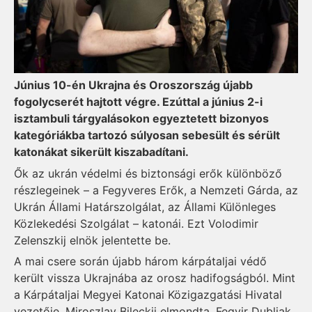
Június 10-én Ukrajna és Oroszország újabb
fogolycserét hajtott végre. Ezúttal a június 2-i
isztambuli tárgyalásokon egyeztetett bizonyos
kategóriákba tartozó súlyosan sebesült és sérült
katonákat sikerült kiszabadítani.
Ők az ukrán védelmi és biztonsági erők különböző
részlegeinek – a Fegyveres Erők, a Nemzeti Gárda, az
Ukrán Állami Határszolgálat, az Állami Különleges
Közlekedési Szolgálat – katonái. Ezt Volodimir
Zelenszkij elnök jelentette be.
A mai csere során újabb három kárpátaljai védő
került vissza Ukrajnába az orosz hadifogságból. Mint
a Kárpátaljai Megyei Katonai Közigazgatási Hivatal
vezetője, Miroszlav Bileckij elmondta, Fegyir Dubljak,