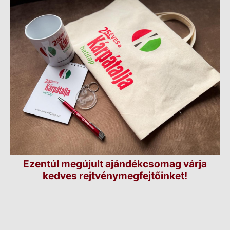
Ezentúl megújult ajándékcsomag várja
kedves rejtvénymegfejtőinket!