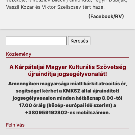
Vaszil Kozar és Viktor Szeliscsev tért haza.
(Facebook/RV)
Keresés űrlap
Keresés
Közlemény
A Kárpátaljai Magyar Kulturális Szövetség
újraindítja jogsegélyvonalát!
Amennyiben magyarsága miatt bárkit atrocitás ér,
segítséget kérhet a KMKSZ által újraindított
jogsegélyvonalon minden hétköznap 8.00-tól
17.00 óráig (közép-európai idő szerint) a
+380959192802-es mobilszámon.
Felhívás