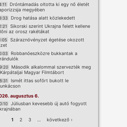
Dróntámadás oltotta ki egy nő életét
4:11
aporizzsja megyében
Drog hatása alatt közlekedett
3:33
Sikorski szerint Ukrajna felett kellene
2:21
előni az orosz rakétákat
Száraznövényzet égetése okozott
1:05
üzet
Robbanóeszközre bukkantak a
0:03
irándulók
Második alkalommal szervezték meg
9:20
 Kárpátaljai Magyar Filmtábort
Ismét ittas sofőrt bukott le
8:31
unkácson
026. augusztus 6.
Júliusban kevesebb új autó fogyott
0:10
krajnában
ldalak
1
2
3
…
következő ›