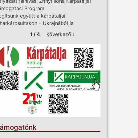
ályázati felhívás: Zrínyi Ilona Kárpátaljai
ámogatási Program
egítsünk együtt a kárpátaljai
iharkárosultakon – Ukrajnából is!
1 / 4
következő ›
ámogatónk