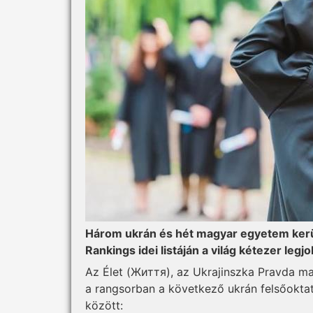
Három ukrán és hét magyar egyetem kerül
Rankings idei listáján a világ kétezer leg
Az Élet (Життя), az Ukrajinszka Pravda ma
a rangsorban a következő ukrán felsőokta
között: