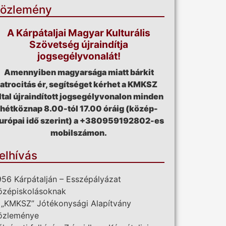
özlemény
A Kárpátaljai Magyar Kulturális
Szövetség újraindítja
jogsegélyvonalát!
Amennyiben magyarsága miatt bárkit
atrocitás ér, segítséget kérhet a KMKSZ
ltal újraindított jogsegélyvonalon minden
hétköznap 8.00-tól 17.00 óráig (közép-
urópai idő szerint) a +380959192802-es
mobilszámon.
elhívás
956 Kárpátalján – Esszépályázat
özépiskolásoknak
 „KMKSZ” Jótékonysági Alapítvány
özleménye