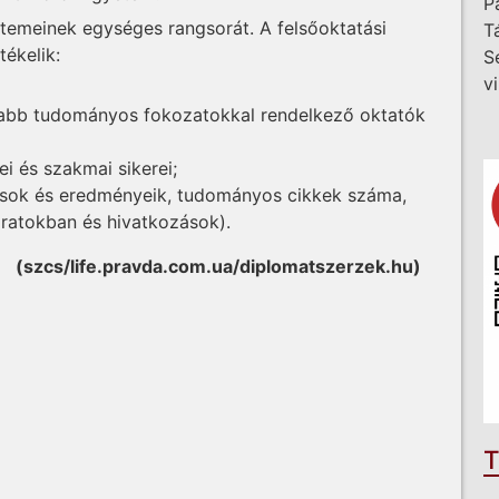
P
temeinek egységes rangsorát. A felsőoktatási
T
ékelik:
S
v
sabb tudományos fokozatokkal rendelkező oktatók
i és szakmai sikerei;
sok és eredményeik, tudományos cikkek száma,
iratokban és hivatkozások).
(szcs/life.pravda.com.ua/diplomatszerzek.hu)
T