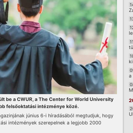
1
Z
1
1
l
1
t
1
k
0
a
0
M
t be a CWUR, a The Center for World University
2
jobb felsőoktatási intézménye közé.
2
U
gazinjának június 6-i híradásából megtudjuk, hogy
tási intézmények szerepelnek a legjobb 2000
O