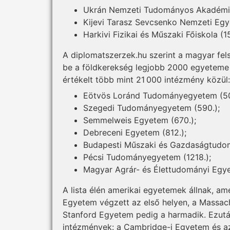
Ukrán Nemzeti Tudományos Akadémia 
Kijevi Tarasz Sevcsenko Nemzeti Egy
Harkivi Fizikai és Műszaki Főiskola (1
A diplomatszerzek.hu szerint a magyar fel
be a földkerekség legjobb 2000 egyeteme kö
értékelt több mint 21 000 intézmény közül:
Eötvös Loránd Tudományegyetem (508
Szegedi Tudományegyetem (590.);
Semmelweis Egyetem (670.);
Debreceni Egyetem (812.);
Budapesti Műszaki és Gazdaságtudom
Pécsi Tudományegyetem (1218.);
Magyar Agrár- és Élettudományi Egye
A lista élén amerikai egyetemek állnak, am
Egyetem végzett az első helyen, a Massach
Stanford Egyetem pedig a harmadik. Ezután
intézmények: a Cambridge-i Egyetem és a