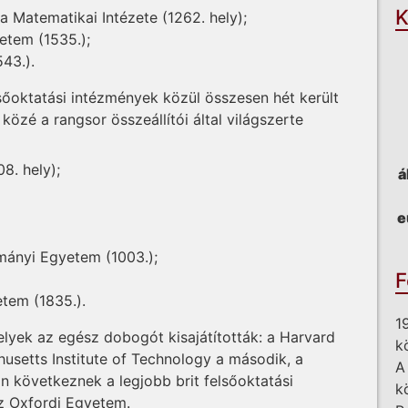
K
Matematikai Intézete (1262. hely);
etem (1535.);
543.).
sőoktatási intézmények közül összesen hét került
zé a rangsor összeállítói által világszerte
. hely);
á
e
ányi Egyetem (1003.);
F
tem (1835.).
1
elyek az egész dobogót kisajátították: a Harvard
k
usetts Institute of Technology a második, a
A
 következnek a legjobb brit felsőoktatási
k
z Oxfordi Egyetem.