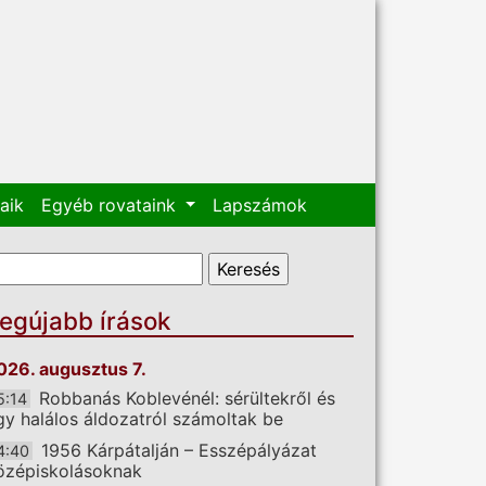
aik
Egyéb rovataink
Lapszámok
eresés űrlap
eresés
egújabb írások
026. augusztus 7.
Robbanás Koblevénél: sérültekről és
5:14
gy halálos áldozatról számoltak be
1956 Kárpátalján – Esszépályázat
4:40
özépiskolásoknak