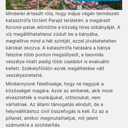
Mindenki értesült róla, hogy május végén természeti
katasztrófa történt Parajd területén: a megáradt
Korond-patak
elöntötte
a község híres sóbányáját. A
víz megállíthatatlanul zúdult be a bányába,
megtelítve mind a hét szintjét, ezzel jóvátehetetlen
károkat okozva. A
katasztrófa
hatására a bánya
felszíne több ponton megsüllyedt, a
beomlás
veszélye
miatt pedig több családot is
evakuálni
kellett
. Székelyföldön ezrek megélhetése vált
veszélyeztetetté.
Mindannyiunk felelőssége, hogy ne hagyjuk a
közösséget magára. Azok az emberek, akik most
elvesztették a munkájukat, otthonukat, nem
várhatnak. Az állami támogatás elindult, de a
helyreállításhoz civil összefogás is kell. Ez az a
pillanat, amikor megmutathatjuk, mit jelent
számunkra a szolidaritás.