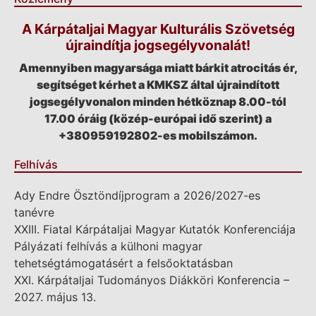
A Kárpátaljai Magyar Kulturális Szövetség
újraindítja jogsegélyvonalát!
Amennyiben magyarsága miatt bárkit atrocitás ér,
segítséget kérhet a KMKSZ által újraindított
jogsegélyvonalon minden hétköznap 8.00-tól
17.00 óráig (közép-európai idő szerint) a
+380959192802-es mobilszámon.
Felhívás
Ady Endre Ösztöndíjprogram a 2026/2027-es
tanévre
XXIII. Fiatal Kárpátaljai Magyar Kutatók Konferenciája
Pályázati felhívás a külhoni magyar
tehetségtámogatásért a felsőoktatásban
XXI. Kárpátaljai Tudományos Diákköri Konferencia –
2027. május 13.