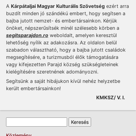
A
Kárpátaljai Magyar Kulturális Szövetség
ezért arra
buzdít minden jó szándékú embert, hogy segítsen a
bajba jutott nemzet- és embertársainkon. Kérjük
önöket, népszerűsítsék minél szélesebb körben a
segitsparajdon.ro
weboldalt, amelyen keresztül
lehetőség nyílik az adakozásra. Az oldalon belül
szabadon választható, hogy a bajba jutott családok
megsegítésére, a turizmusból élők támogatására
vagy kifejezetten Parajd község szükségleteinek
kielégítésére szeretnének adományozni.
Segítsünk a saját hibájukon kívül nehéz helyzetbe
került embertársainkon!
KMKSZ/ V. I.
Keresés űrlap
Keresés
Közlemény