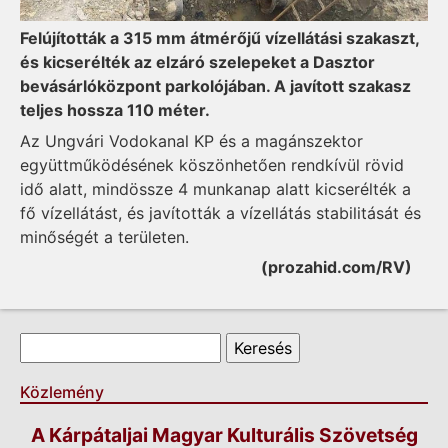
Felújították a 315 mm átmérőjű vízellátási szakaszt,
és kicserélték az elzáró szelepeket a Dasztor
bevásárlóközpont parkolójában. A javított szakasz
teljes hossza 110 méter.
Az Ungvári Vodokanal KP és a magánszektor
együttműködésének köszönhetően rendkívül rövid
idő alatt, mindössze 4 munkanap alatt kicserélték a
fő vízellátást, és javították a vízellátás stabilitását és
minőségét a területen.
(prozahid.com/RV)
Keresés űrlap
Keresés
Közlemény
A Kárpátaljai Magyar Kulturális Szövetség