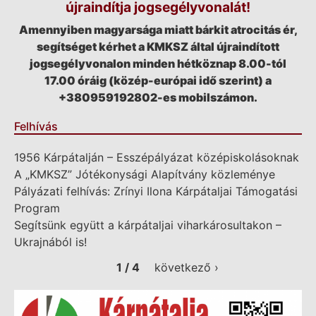
újraindítja jogsegélyvonalát!
Amennyiben magyarsága miatt bárkit atrocitás ér,
segítséget kérhet a KMKSZ által újraindított
jogsegélyvonalon minden hétköznap 8.00-tól
17.00 óráig (közép-európai idő szerint) a
+380959192802-es mobilszámon.
Felhívás
1956 Kárpátalján – Esszépályázat középiskolásoknak
A „KMKSZ” Jótékonysági Alapítvány közleménye
Pályázati felhívás: Zrínyi Ilona Kárpátaljai Támogatási
Program
Segítsünk együtt a kárpátaljai viharkárosultakon –
Ukrajnából is!
1 / 4
következő ›