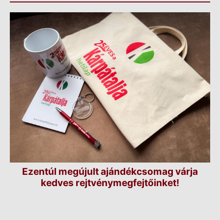
Ezentúl megújult ajándékcsomag várja
kedves rejtvénymegfejtőinket!