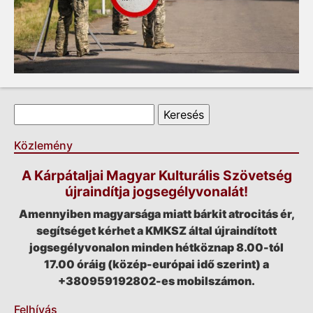
Keresés űrlap
Keresés
Közlemény
A Kárpátaljai Magyar Kulturális Szövetség
újraindítja jogsegélyvonalát!
Amennyiben magyarsága miatt bárkit atrocitás ér,
segítséget kérhet a KMKSZ által újraindított
jogsegélyvonalon minden hétköznap 8.00-tól
17.00 óráig (közép-európai idő szerint) a
+380959192802-es mobilszámon.
Felhívás