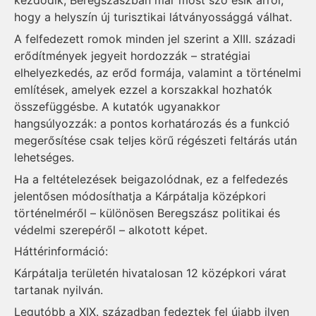
kezdődik, Beregszászban már most szó esik arról,
hogy a helyszín új turisztikai látványossággá válhat.
A felfedezett romok minden jel szerint a XIII. századi
erődítmények jegyeit hordozzák – stratégiai
elhelyezkedés, az erőd formája, valamint a történelmi
említések, amelyek ezzel a korszakkal hozhatók
összefüggésbe. A kutatók ugyanakkor
hangsúlyozzák: a pontos korhatározás és a funkció
megerősítése csak teljes körű régészeti feltárás után
lehetséges.
Ha a feltételezések beigazolódnak, ez a felfedezés
jelentősen módosíthatja a Kárpátalja középkori
történelméről – különösen Beregszász politikai és
védelmi szerepéről – alkotott képet.
Háttérinformáció:
Kárpátalja területén hivatalosan 12 középkori várat
tartanak nyilván.
Legutóbb a XIX. században fedeztek fel újabb ilyen