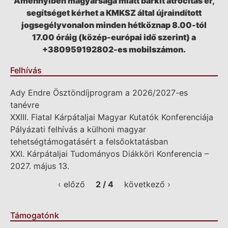
Amennyiben magyarsága miatt bárkit atrocitás ér,
segítséget kérhet a KMKSZ által újraindított
jogsegélyvonalon minden hétköznap 8.00-tól
17.00 óráig (közép-európai idő szerint) a
+380959192802-es mobilszámon.
Felhívás
Ady Endre Ösztöndíjprogram a 2026/2027-es
tanévre
XXIII. Fiatal Kárpátaljai Magyar Kutatók Konferenciája
Pályázati felhívás a külhoni magyar
tehetségtámogatásért a felsőoktatásban
XXI. Kárpátaljai Tudományos Diákköri Konferencia –
2027. május 13.
‹ előző
2 / 4
következő ›
Támogatónk