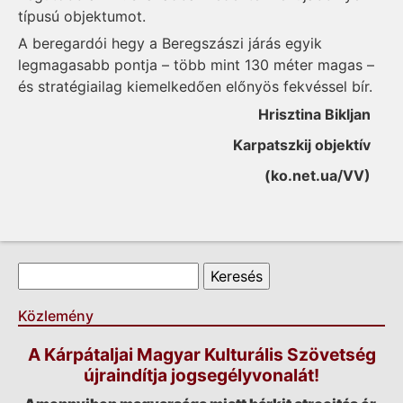
típusú objektumot.
A beregardói hegy a Beregszászi járás egyik
legmagasabb pontja – több mint 130 méter magas –
és stratégiailag kiemelkedően előnyös fekvéssel bír.
Hrisztina Bikljan
Karpatszkij objektív
(ko.net.ua/VV)
Keresés űrlap
Keresés
Közlemény
A Kárpátaljai Magyar Kulturális Szövetség
újraindítja jogsegélyvonalát!