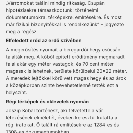
„Várromokat találni mindig ritkaság. Csupán
hipotézisekre támaszkodtunk: történelmi
dokumentumokra, térképekre, említésekre. És most
már fizikai bizonyítékkal is rendelkezünk” – jegyezte
meg a régész.
Elfeledett erőd az erdő szívében
A megerősítés nyomait a beregardói hegy csúcsán
találták meg. A kőből épített erődítmény megmaradt
falai akár egy méter vastagok, és 70 centiméter
magasak is lehetnek, területe körülbelül 20x22 méter.
A meredek lejtőkkel körülvett magas hegy és az árok
a középkorban szinte bevehetetlenné tették ezt a
helyszínt.
Régi térképek és oklevelek nyomán
Joszip Kobal történész, aki felvetette a vár
létezésének elméletét, éveken keresztül kutatta a
régi iratokat. Ő talált rá említésekre az 1284-es és
1308-as dokumentumokban.