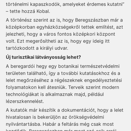
történelmi kapaszkodók, amelyeket érdemes kutatni”
– tette hozzá Kobal.
A történész szerint az is, hogy Beregszászban már a
középkorban egyházközségekről tettek említést, azt
jelezheti, hogy a város fontos középkori központ
volt. Ezt megerősítheti az is, hogy egy ideig itt
tartózkodott a királyi udvar.
Új turisztikai látványosság lehet?
A beregardói hegy egy botanikai természetvédelmi
területen található, így a további kutatásokhoz és a
lelet megőrzéséhez a régészeknek engedélyeztetési
folyamatokon kell átesniük. Terveik szerint modern
technológiákat is alkalmaznak majd, például
lézerszkennelést.
A kutatók már készítik a dokumentációt, hogy a lelet
hivatalosan is bekerüljön az örökségvédelmi
nyilvántartásba. Habár a feltárás még csak most