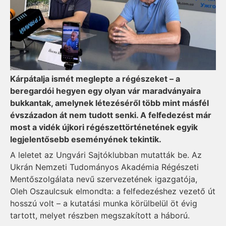
Kárpátalja ismét meglepte a régészeket – a
beregardói hegyen egy olyan vár maradványaira
bukkantak, amelynek létezéséről több mint másfél
évszázadon át nem tudott senki. A felfedezést már
most a vidék újkori régészettörténetének egyik
legjelentősebb eseményének tekintik.
A leletet az Ungvári Sajtóklubban mutatták be. Az
Ukrán Nemzeti Tudományos Akadémia Régészeti
Mentőszolgálata nevű szervezetének igazgatója,
Oleh Oszaulcsuk elmondta: a felfedezéshez vezető út
hosszú volt – a kutatási munka körülbelül öt évig
tartott, melyet részben megszakított a háború.