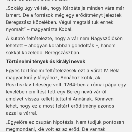
„Sokáig úgy vélték, hogy Kárpátalja minden vára már
ismert. De a források még egy erődítményt jeleztek
Beregszász közelében. Végül megtaláltuk ennek
nyomait” – magyarázta Kobal.
A kutató feltételezte, hogy a vár nem Nagyszőlősön
lehetett – ahogyan korábban gondolták –, hanem
sokkal közelebb, Beregszászban.
Történelmi tények és királyi nevek
Egyes történelmi feltételezések ezt a várat IV. Béla
magyar király lányához, Annához kötik, aki
Rosztiszlav felesége volt. 1264-ben a római pápa egy
levelében említést tett egy Bereg nevű várról,
amelyet vissza kellett juttatni Annának. Könnyen
lehet, hogy ez a most feltárt erődítmény azonos
azzal a várral.
„Egyelőre ez csupán hipotézis. Nem tudjuk pontosan
megmondani, kié volt ez az erőd. De vannak