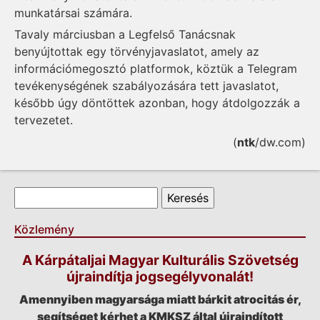
munkatársai számára.
Tavaly márciusban a Legfelső Tanácsnak
benyújtottak egy törvényjavaslatot, amely az
információmegosztó platformok, köztük a Telegram
tevékenységének szabályozására tett javaslatot,
később úgy döntöttek azonban, hogy átdolgozzák a
tervezetet.
(
ntk
/dw.com)
Keresés űrlap
Keresés
Közlemény
A Kárpátaljai Magyar Kulturális Szövetség
újraindítja jogsegélyvonalát!
Amennyiben magyarsága miatt bárkit atrocitás ér,
segítséget kérhet a KMKSZ által újraindított