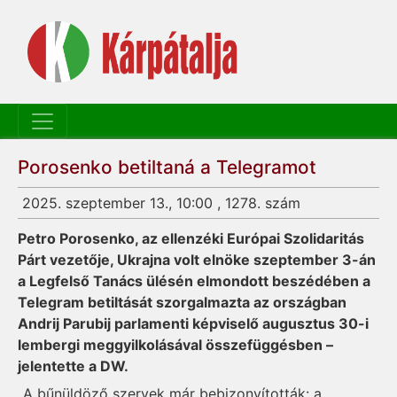
Porosenko betiltaná a Telegramot
2025. szeptember 13., 10:00 , 1278. szám
Petro Porosenko, az ellenzéki Európai Szolidaritás
Párt vezetője, Ukrajna volt elnöke szeptember 3-án
a Legfelső Tanács ülésén elmondott beszédében a
Telegram betiltását szorgalmazta az országban
Andrij Parubij parlamenti képviselő augusztus 30-i
lembergi meggyilkolásával összefüggésben –
jelentette a DW.
„A bűnüldöző szervek már bebizonyították: a