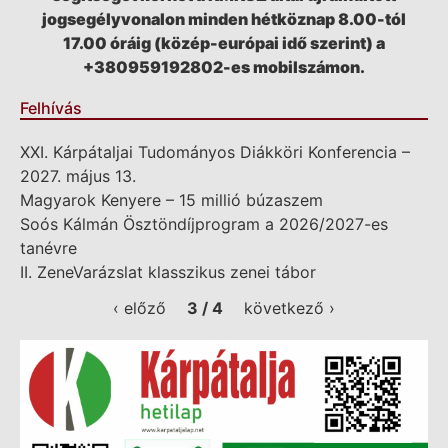
jogsegélyvonalon minden hétköznap 8.00-tól
17.00 óráig (közép-európai idő szerint) a
+380959192802-es mobilszámon.
Felhívás
XXI. Kárpátaljai Tudományos Diákköri Konferencia –
2027. május 13.
Magyarok Kenyere – 15 millió búzaszem
Soós Kálmán Ösztöndíjprogram a 2026/2027-es
tanévre
II. ZeneVarázslat klasszikus zenei tábor
‹ előző
3 / 4
következő ›