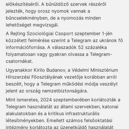
előkészítéséről. A bűnüldöző szervek részéről
jelezték, hogy orosz nyomok vannak a
bűncselekményben, de a nyomozás minden
lehetőséget megvizsgál.
A Rejting Szociológiai Csoport szeptember 1-jén
közzétett felmérése szerint a Telegram az ukránok fő
információforrása. A válaszadók 52 százaléka
folyamatosan vagy gyakran olvassa a Telegram-
csatornákat.
Ugyanakkor Kirilo Budanov, a Védelmi Minisztérium
Hírszerzési Főosztályának vezetője korábban arról
beszélt, hogy a Telegram működési módja veszélyt
jelent az ország nemzetbiztonságára.
Mint ismeretes, 2024 szeptemberében korlátozták a
Telegram használatát az állami szervekben, katonai
alakulatokban és a kritikus infrastrukturális
létesítményekben. Emellett számos felsőoktatási
intézmény korlátozta az üzenetküldő használatát